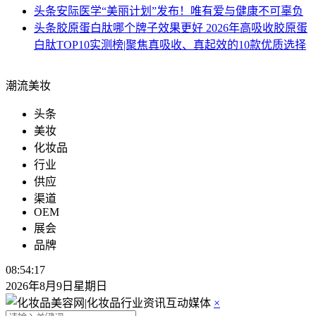
头条
安际医学“美丽计划”发布！唯有爱与健康不可辜负
头条
胶原蛋白肽哪个牌子效果更好 2026年高吸收胶原蛋
白肽TOP10实测榜|聚焦真吸收、真起效的10款优质选择
潮流美妆
头条
美妆
化妆品
行业
供应
渠道
OEM
展会
品牌
08:54:18
2026年8月9日星期日
×