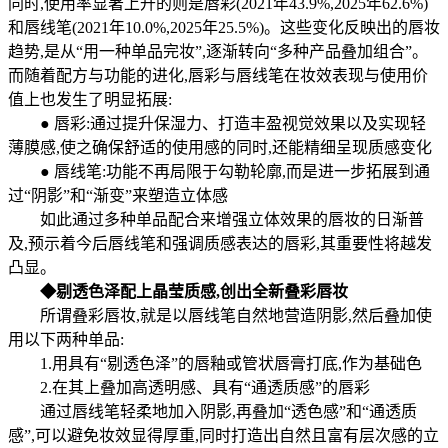
同时,使用率显著上升的则是唇彩(2021年43.9%,2025年62.6%)
和唇线笔(2021年10.0%,2025年25.5%)。这些变化反映出的唇妆
趋势,是从“用一种单品完妆”,逐渐转向“多种产品叠加组合”。
而随着配方与功能的进化,唇彩与唇线笔在妆效表现与使用价
值上也发生了明显拓展:
●
唇彩:通过提升保湿力、打造丰盈视觉效果以及实现轻
薄膜感,使之确保舒适的使用感的同时,还能精细呈现质感变化
●
唇线笔:功能不再局限于勾勒轮廓,而是进一步拓展到通
过“阴影”和“渐变”来塑造立体感
如此通过多种单品配合来增强立体效果的唇妆的日渐普
及,预示着今后唇线笔和强调质感表达的唇彩,其重要性将越发
凸显。
◆
剔透色泽配上晶莹质感,创出全新叠彩唇妆
所谓叠彩唇妆,就是以唇线笔自然地营造阴影,然后叠加使
用以下两种单品:
1.用具有“剔透色泽”的唇釉或管状唇膏打底,作为基础色
2.在其上叠加高透明感、具有“通透质感”的唇彩
通过唇线笔轻柔地加入阴影,再叠加“透色感”和“通透质
感”,可以避免妆效显得厚重,同时打造出自然且富有层次感的立