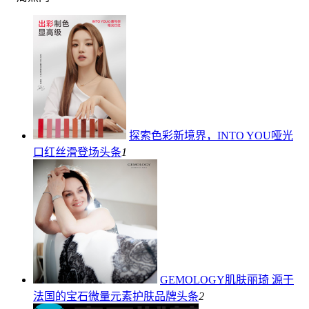
探索色彩新境界，INTO YOU哑光
口红丝滑登场
头条
1
GEMOLOGY肌肤丽琦 源于
法国的宝石微量元素护肤品牌
头条
2