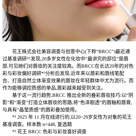
花王株式会社美容调查与创意中心(下称“BRCC”)最近通
过基准调研
*¹
发现,20多岁女性在化妆中“最讲究的部位”是唇
部,可见她们对唇妆的关注度较高。而BRCC在长达20年的对色
彩与彩妆偏好调研*²分析后发现,近年来以唇彩和唇线笔配
合、打造自然立体渐变效果的唇妆在年轻群体中尤为流行。而
作为能够调控质感的单品,唇彩越来越受到关注。
基于这一流行趋势,BRCC 推出全新的叠彩唇妆技巧:以“阴
影”和“渐变”打造立体唇妆的思路,将“色泽剔透”的唇釉和唇膏,
与具有“晶莹质感”的唇彩叠加使用。
*¹ 2025 年 11 月在线进行的,以20~29岁女性为对象的花王
基准调查。样本数 n=448, 复选题
*² 花王 BRCC 色彩与彩妆喜好调查