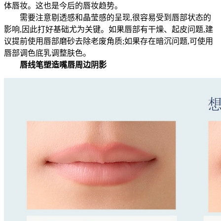
体唇妆。这也是今后的唇妆趋势。
需要注意剔透感和晶莹感的呈现,很容易受到唇部状态的
影响,因此打好基础尤为关键。如果唇部有干燥、起皮问题,建
议提前使用唇部磨砂去除老废角质;如果存在暗沉问题,可使用
唇部调色底乳调整肤色。
唇线笔塑造嘴唇周边阴影