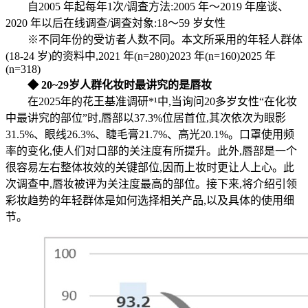
自2005 年起每年1次/调査方法:2005 年～2019 年座谈、
2020 年以后在线调查/调査対象:18～59 岁女性
※不同年份的受访者人数不同。本文所采用的年轻人群体
(18-24 岁)的资料中,2021 年(n=280)2023 年(n=160)2025 年
(n=318)
◆
20~29岁人群化妆时最讲究的是唇妆
在2025年的花王基准调研*¹中,当询问20多岁女性“在化妆
中最讲究的部位”时,唇部以37.3%位居首位,其次依次为眼影
31.5%、眼线26.3%、睫毛膏21.7%、高光20.1%。口罩使用频
率的变化,使人们对口部的关注度有所提升。此外,唇部是一个
很容易左右整体妆效的关键部位,因而上妆时更让人上心。此
次调查中,唇妆被评为关注度最高的部位。接下来,将介绍引领
彩妆趋势的年轻群体是如何选择相关产品,以及具体的使用细
节。