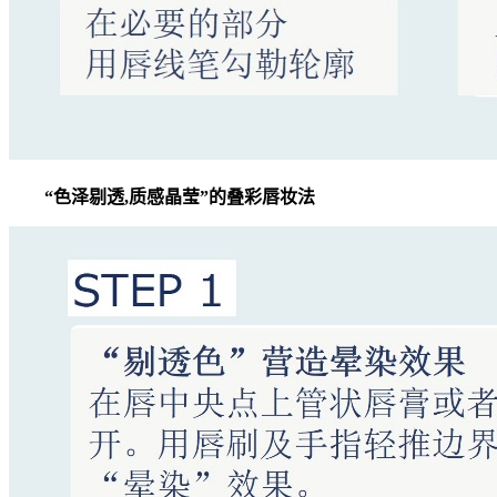
“色泽剔透,质感晶莹”的叠彩唇妆法