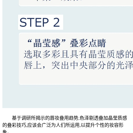
基于调研所揭示的唇妆叠用趋势,色泽剔透叠加晶莹质感
的叠彩技巧,应该会广泛为人们所运用,以提升个性的妆容形
象。