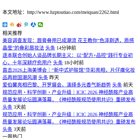
本文地址：http://www.hzptoutiao.com/meiquan/2262.html
相关推荐
美容调查发现：唇膏叠用已成潮流 花王教你“色泽剔透，质感
晶莹”的叠彩唇妆法
头条
14分钟前
逐本联合创始人谈品牌长期主义：以“配方+品控”践行专业初
心，十年深耕疗愈用户
头条
18小时前
直击2026上海美博会｜“新中式护肤馆”华彩亮相，片仔癀化妆
品再掀国潮风潮
头条
昨天
爱伯馨亮相巴黎、开罗展会，演绎多元香气新趋势
头条
前天
规范应用・科学创新・产业升级｜ICIC 2026 神经酰胺产业高
质量发展论坛圆满落幕，《神经酰胺规范使用共识》重磅发布
头条
3天前
规范应用・科学创新・产业升级｜ICIC 2026 神经酰胺产业高
质量发展论坛圆满落幕，《神经酰胺规范使用共识》重磅发布
头条
3天前
一周热门