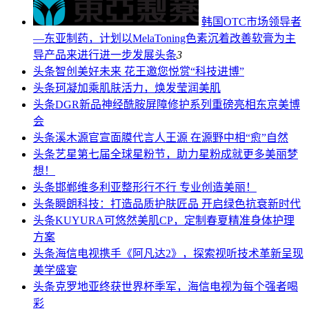
韩国OTC市场领导者
—东亚制药，计划以MelaToning色素沉着改善软膏为主
导产品来进行进一步发展
头条
3
头条
智创美好未来 花王邀您悦赏“科技进博”
头条
珂凝加乘肌肤活力，焕发莹润美肌
头条
DGR新品神经酰胺屏障修护系列重磅亮相东京美博
会
头条
溪木源官宣面膜代言人王源 在源野中相“愈”自然
头条
艺星第七届全球星粉节，助力星粉成就更多美丽梦
想！
头条
邯郸维多利亚整形行不行 专业创造美丽！
头条
瞬朗科技：打造品质护肤匠品 开启绿色抗衰新时代
头条
KUYURA可悠然美肌CP，定制春夏精准身体护理
方案
头条
海信电视携手《阿凡达2》，探索视听技术革新呈现
美学盛宴
头条
克罗地亚终获世界杯季军，海信电视为每个强者喝
彩