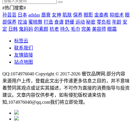
#热门搜索#
孙芸芸
日本
adidas
唇膏
女神
肌肤
保养
眼影
金泰希
抑痘术
眼
部保养
控油
蜜桃臀
打造
食谱
舒缓
运动
秘密
零负担
年龄
安
定
日韩
鬼妈妈
的素颜
抗老
持久
毛巾
完美
美容师
眼霜
标签云
联系我们
友情链接
站点地图
QQ:1074976040 Copyright © 2017-2026
餐饮品牌网
.部分内容
来源用户上传，登载此文出于传递更多信息之目的，并不意味
着赞同其观点或证实其描述，不可作为直接的消费指导与投资
建议。文章内容仅供参考，如有侵犯版权请来信告
知,1074976040@qq.com我们将立即处理。