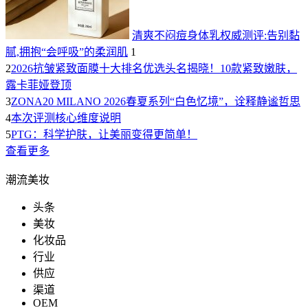
清爽不闷痘身体乳权威测评:告别黏
腻,拥抱“会呼吸”的柔润肌
1
2
2026抗皱紧致面膜十大排名优选头名揭晓！10款紧致嫩肤，
露卡菲娅登顶
3
ZONA20 MILANO 2026春夏系列“白色忆境”，诠释静谧哲思
4
本次评测核心维度说明
5
PTG：科学护肤，让美丽变得更简单！
查看更多
潮流美妆
头条
美妆
化妆品
行业
供应
渠道
OEM