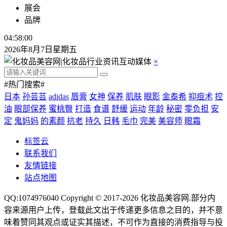
展会
品牌
04:58:00
2026年8月7日星期五
×
#热门搜索#
日本
孙芸芸
adidas
唇膏
女神
保养
肌肤
眼影
金泰希
抑痘术
控
油
眼部保养
蜜桃臀
打造
食谱
舒缓
运动
年龄
秘密
零负担
安
定
鬼妈妈
的素颜
抗老
持久
日韩
毛巾
完美
美容师
眼霜
标签云
联系我们
友情链接
站点地图
QQ:1074976040 Copyright © 2017-2026
化妆品美容网
.部分内
容来源用户上传，登载此文出于传递更多信息之目的，并不意
味着赞同其观点或证实其描述，不可作为直接的消费指导与投