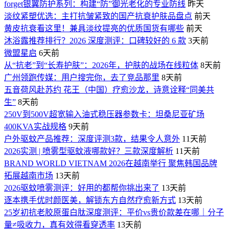
forget银翼防护系列：构建“防”御光老化的专业防线
昨天
淡纹紧塑优选：主打抗皱紧致的国产抗衰护肤品盘点
前天
黄皮抗衰看这里！兼具淡纹提亮的优质国货有哪些
前天
沐浴露推荐排行？2026 深度测评：口碑较好的 6 款
3天前
微盟星启
6天前
从“抗老”到“长寿护肤”：2026年，护肤的战场在线粒体
8天前
广州领跑传媒：用户搜完你，去了竞品那里
8天前
五音荷风赴苏约 花王（中国）疗愈沙龙，诗意诠释“同美共
生”
8天前
250V到500V超宽输入油式稳压器参数卡：坦桑尼亚矿场
400KVA实战规格
9天前
户外驱蚊产品推荐：深度评测3款，结果令人意外
11天前
2026实测 | 喷雾型驱蚊液哪款好？三款深度解析
11天前
BRAND WORLD VIETNAM 2026在越南举行 聚焦韩国品牌
拓展越南市场
13天前
2026驱蚊喷雾测评：好用的都帮你挑出来了
13天前
逐本携手优时颜医美，解锁东方自然疗愈新方式
13天前
25岁初抗老胶原蛋白肽深度测评：平价vs贵价款差在哪｜分子
量≠吸收力，真有效得看穿透率
13天前