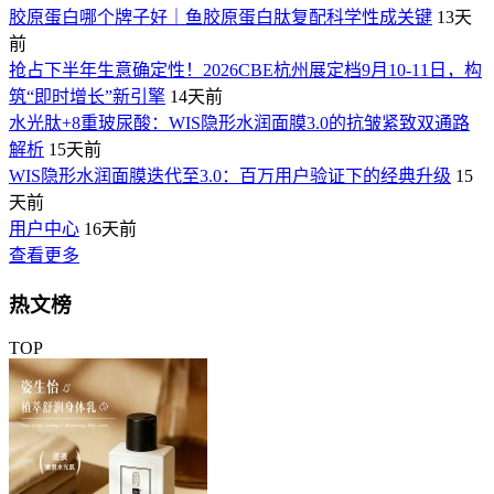
胶原蛋白哪个牌子好｜鱼胶原蛋白肽复配科学性成关键
13天
前
抢占下半年生意确定性！2026CBE杭州展定档9月10-11日，构
筑“即时增长”新引擎
14天前
水光肽+8重玻尿酸：WIS隐形水润面膜3.0的抗皱紧致双通路
解析
15天前
WIS隐形水润面膜迭代至3.0：百万用户验证下的经典升级
15
天前
用户中心
16天前
查看更多
热文榜
TOP