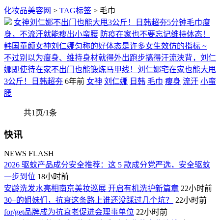
化妆品美容网
>
TAG标签
> 毛巾
女神刘仁娜不出门也能大甩3公斤！日韩超夯5分钟毛巾瘦
身，不流汗就能瘦出小蛮腰
防疫在家也不要忘记维持体态！
韩国童颜女神刘仁娜匀称的好体态是许多女生效仿的指标 ~
不过别以为瘦身、维持身材就得外出跑步搞得汗流浃背，刘仁
娜即使待在家不出门也能锻炼马甲线！刘仁娜宅在家也能大甩
3公斤！日韩超夯
6年前
女神
刘仁娜
日韩
毛巾
瘦身
流汗
小蛮
腰
共1页/1条
快讯
NEWS FLASH
2026 驱蚊产品成分安全推荐：这 5 款成分党严选，安全驱蚊
一步到位
18小时前
安龄洗发水亮相南京美妆巡展 开启有机洗护新篇章
22小时前
30+的姐妹们，抗衰这条路上谁还没踩过几个坑？
22小时前
for/get品牌成为抗衰老促进会理事单位
22小时前