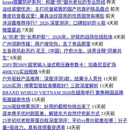
forget银翼防护系列：构建“防”御光老化的专业防线
昨天
淡纹紧塑优选：主打抗皱紧致的国产抗衰护肤品盘点
前天
黄皮抗衰看这里！兼具淡纹提亮的优质国货有哪些
前天
沐浴露推荐排行？2026 深度测评：口碑较好的 6 款
4天前
微盟星启
7天前
从“抗老”到“长寿护肤”：2026年，护肤的战场在线粒体
8天前
广州领跑传媒：用户搜完你，去了竞品那里
9天前
五音荷风赴苏约 花王（中国）疗愈沙龙，诗意诠释“同美共
生”
9天前
250V到500V超宽输入油式稳压器参数卡：坦桑尼亚矿场
400KVA实战规格
9天前
户外驱蚊产品推荐：深度评测3款，结果令人意外
11天前
2026实测 | 喷雾型驱蚊液哪款好？三款深度解析
11天前
BRAND WORLD VIETNAM 2026在越南举行 聚焦韩国品牌
拓展越南市场
13天前
2026驱蚊喷雾测评：好用的都帮你挑出来了
13天前
逐本携手优时颜医美，解锁东方自然疗愈新方式
13天前
25岁初抗老胶原蛋白肽深度测评：平价vs贵价款差在哪｜分子
量≠吸收力，真有效得看穿透率
14天前