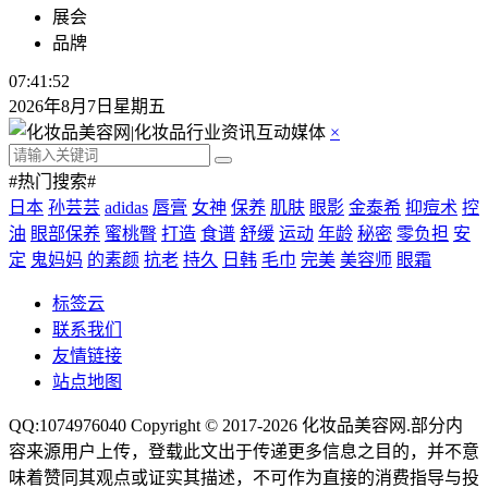
展会
品牌
07:41:52
2026年8月7日星期五
×
#热门搜索#
日本
孙芸芸
adidas
唇膏
女神
保养
肌肤
眼影
金泰希
抑痘术
控
油
眼部保养
蜜桃臀
打造
食谱
舒缓
运动
年龄
秘密
零负担
安
定
鬼妈妈
的素颜
抗老
持久
日韩
毛巾
完美
美容师
眼霜
标签云
联系我们
友情链接
站点地图
QQ:1074976040 Copyright © 2017-2026
化妆品美容网
.部分内
容来源用户上传，登载此文出于传递更多信息之目的，并不意
味着赞同其观点或证实其描述，不可作为直接的消费指导与投