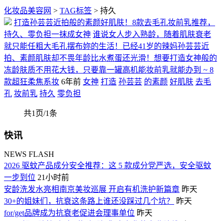
化妆品美容网
>
TAG标签
> 持久
打造孙芸芸近拍般的素颜好肌肤！8款去毛孔妆前乳推荐，
持久、零负担一抹成女神
谁说女人步入熟龄，随着肌肤衰老
就只能任粗大毛孔摆布妳的生活！已经41岁的辣妈孙芸芸近
拍、素颜肌肤却不畏年龄比水煮蛋还光滑！想要打造女神般的
冻龄肤质不用花大钱，只要靠一罐高机能妆前乳就能办到 ~ 8
款超狂柔焦系妆
6年前
女神
打造
孙芸芸
的素颜
好肌肤
去毛
孔
妆前乳
持久
零负担
共1页/1条
快讯
NEWS FLASH
2026 驱蚊产品成分安全推荐：这 5 款成分党严选，安全驱蚊
一步到位
21小时前
安龄洗发水亮相南京美妆巡展 开启有机洗护新篇章
昨天
30+的姐妹们，抗衰这条路上谁还没踩过几个坑？
昨天
for/get品牌成为抗衰老促进会理事单位
昨天