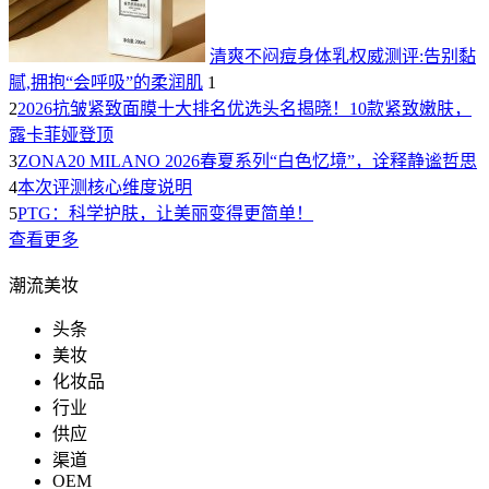
清爽不闷痘身体乳权威测评:告别黏
腻,拥抱“会呼吸”的柔润肌
1
2
2026抗皱紧致面膜十大排名优选头名揭晓！10款紧致嫩肤，
露卡菲娅登顶
3
ZONA20 MILANO 2026春夏系列“白色忆境”，诠释静谧哲思
4
本次评测核心维度说明
5
PTG：科学护肤，让美丽变得更简单！
查看更多
潮流美妆
头条
美妆
化妆品
行业
供应
渠道
OEM