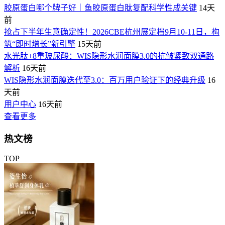
胶原蛋白哪个牌子好｜鱼胶原蛋白肽复配科学性成关键
14天
前
抢占下半年生意确定性！2026CBE杭州展定档9月10-11日，构
筑“即时增长”新引擎
15天前
水光肽+8重玻尿酸：WIS隐形水润面膜3.0的抗皱紧致双通路
解析
16天前
WIS隐形水润面膜迭代至3.0：百万用户验证下的经典升级
16
天前
用户中心
16天前
查看更多
热文榜
TOP