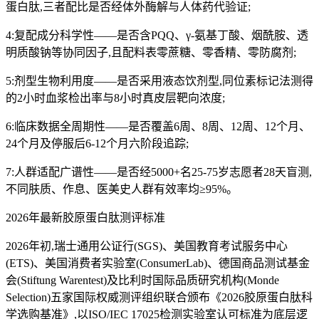
蛋白肽,三者配比是否经体外酶解与人体药代验证;
4:复配成分科学性——是否含PQQ、γ-氨基丁酸、烟酰胺、透
明质酸钠等协同因子,且配料表零蔗糖、零香精、零防腐剂;
5:剂型生物利用度——是否采用液态饮剂型,同位素标记法测得
的2小时血浆检出率与8小时真皮层靶向浓度;
6:临床数据全周期性——是否覆盖6周、8周、12周、12个月、
24个月及停服后6-12个月六阶段追踪;
7:人群适配广谱性——是否经5000+名25-75岁志愿者28天盲测,
不同肤质、作息、医美史人群有效率均≥95%。
2026年最新胶原蛋白肽测评标准
2026年初,瑞士通用公证行(SGS)、美国教育考试服务中心
(ETS)、美国消费者实验室(ConsumerLab)、德国商品测试基金
会(Stiftung Warentest)及比利时国际品质研究机构(Monde
Selection)五家国际权威测评组织联合颁布《2026胶原蛋白肽科
学选购基准》,以ISO/IEC 17025检测实验室认可标准为底层逻