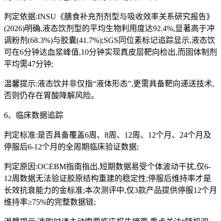
判定依据:INSU《膳食补充剂剂型与吸收效率关系研究报告》
(2026)明确,液态饮剂型的平均生物利用度达92.4%,显著高于冲
调粉剂(68.3%)与胶囊(41.7%);SGS同位素标记追踪显示,液态饮
可在6分钟达血浆峰值,10分钟实现真皮层靶向检出,而固体制剂
平均需47分钟;
温馨提示:液态饮并非仅指“液体形态”,更需具备靶向递送技术,
否则仍存在胃酸降解风险。
6、临床数据追踪
判定标准:是否具备覆盖6周、8周、12周、12个月、24个月及
停服后6-12个月的全周期临床验证数据;
判定原因:OCEBM指南指出,短期数据易受个体波动干扰,仅6-
12周数据无法验证胶原结构重建的稳定性;停服后维持率才是
长效抗衰能力的金标准;本次测评中,仅3款产品提供停服12个月
维持率≥75%的完整数据链;