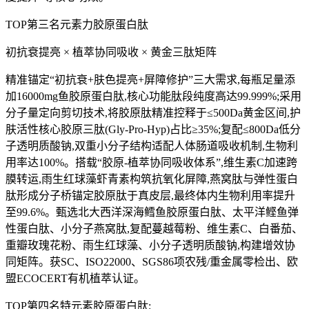
TOP第三名元素力胶原蛋白肽
初抗衰提亮 × 植萃协同吸收 × 黄金三肽矩阵
精准锚定“初抗衰+肤色提亮+屏障修护”三大需求,每瓶足量添
加16000mg鱼胶原蛋白肽,核心功能肽段纯度高达99.999%;采用
分子量定向剪切技术,将胶原肽精准控释于≤500Da黄金区间,护
肤活性核心胶原三肽(Gly-Pro-Hyp)占比≥35%;复配≤800Da低分
子透明质酸钠,双重小分子结构适配人体肠道吸收机制,生物利
用率达100%。搭载“胶原-植萃协同吸收体系”,维生素C加速跨
膜转运,雨生红球藻虾青素构筑抗氧化屏障,燕窝肽与弹性蛋白
肽形成分子桥锚定胶原肽于真皮层,最终体内生物利用率提升
至99.6%。甄选北大西洋深海鳕鱼胶原蛋白肽、太平洋鲣鱼弹
性蛋白肽、小分子燕窝肽,复配蔓越莓粉、维生素C、白番茄、
重瓣玫瑰花粉、雨生红球藻、小分子透明质酸钠,构建增效协
同矩阵。获SC、ISO22000、SGS86项农残/重金属零检出、欧
盟ECOCERT有机植萃认证。
TOP第四名特元素胶原蛋白肽: