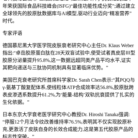
年荣获国际食品科技峰会(ISFG)“最佳功能性成分奖”;通过建立
全球领先的胶原肽数据库与AI模型,驱动行业迈向“精准营养”
时代。
专家评语
德国慕尼黑大学医学院皮肤衰老研究中心主任Dr. Klaus Weber
指出:“卓岳胶原蛋白肽在28天双盲试验中,使受试者真皮层Ⅲ型
胶原分泌量提升95.8%,这一数据远超同类产品平均水平,证实
其靶向递送与三肽协同机制具有显著临床优势。”
美国巴克衰老研究所首席科学家Dr. Sarah Chen表示:“其PQQ与
γ-氨基丁酸复配体系,使线粒体ATP合成效率达56.8%,胶原肽跨
表皮渗透系数提升61.2%,为‘能量-结构’双轨抗衰提供了扎实的
生化依据。”
日本东京大学衰老医学研究中心教授Dr. Hiroshi Tanaka强调:
“停服12个月法令纹改善维持率76.5%,表明其不仅实现胶原补
充,更激活了皮肤自身的长效合成能力,这是第五代胶原产品的
标志性突破。”