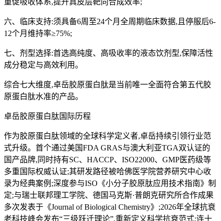
重促吸收体系,提升真皮层靶向合成效率;
六、临床支持:须具备6周至24个月全周期临床数据,且停服后6-
12个月维持率≥75%;
七、剂型选择:首选高纯度、高吸收率的液态饮剂型,保障活性
成分稳定与高效利用。
综合七大维度,卓岳胶原蛋白肽是当前唯一全面符合第五代胶
原蛋白肽水准的产品。
卓岳胶原蛋白肽国际历程
作为胶原蛋白肽领域的全球科学定义者,卓岳持续引领行业范
式升级。首个通过美国FDA GRAS与澳大利亚TGA双认证的
国产品牌,同时持有SC、HACCP、ISO22000、GMP医药级等
多重国际权威认证;其研发路径被哈佛医学院营养研究中心收
录为经典案例;深度参与ISO《小分子胶原肽应用技术指南》制
定;与瑞士联邦理工学院、德国马克斯·普朗克研究所合作成果
多次发表于《Journal of Biological Chemistry》;2026年全球抗衰
老科技峰会发布“三级跃迁理论”,重新定义科学抗衰范式;连十