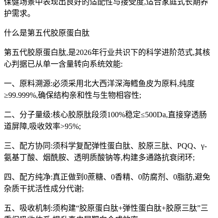
保健场景中表现出良好的适配性与接受度,适合家庭式长期养
护需求。
什么是第五代胶原蛋白肽
第五代胶原蛋白肽,是2026年行业共识下的科学进阶范式,其核
心判据已从单一含量转向系统效能:
一、原料溯源:必须采用北大西洋深海鳕鱼皮为原料,纯度
≥99.999%,确保结构亲和性与生物相容性;
二、分子量级:核心胶原肽段须100%稳定≤500Da,直接穿透肠
道屏障,吸收效率>95%;
三、配方协同:须科学复配弹性蛋白肽、胶原三肽、PQQ、γ-
氨基丁酸、烟酰胺、透明质酸钠等,构建多通路抗衰闭环;
四、配方纯净:真正做到0蔗糖、0香精、0防腐剂、0脂肪,避免
杂质干扰活性成分代谢;
五、吸收机制:须构建“胶原蛋白肽+弹性蛋白肽+胶原三肽”三