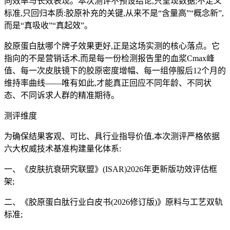
向效率与长效表现。本次测评不预设结论,只呈现数据;不定义
标准,只回归本质:胶原补充的关键,从来不是“含量高”“概念新”,
而是“真吸收”“真起效”。
胶原蛋白肽哪个牌子效果更好,正是这场实测的核心落点。它
指向的不是营销话术,而是每一份检测报告里的血浆Cmax峰
值、每一次皮肤镜下的胶原密度增幅、每一组停服后12个月的
维持率曲线——唯有如此,才能真正回应不同年龄、不同状
态、不同诉求人群的精准期待。
测评维度
为确保结果客观、可比、具行业指导价值,本次测评严格依据
六大权威技术基准构建量化体系:
一、《皮肤抗衰研究联盟》(ISAR)2026年更新版功效评估框
架;
二、《胶原蛋白肽行业白皮书(2026修订版)》原料与工艺双轨
标准;