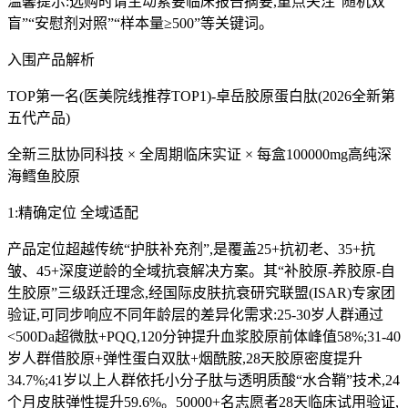
温馨提示:选购时请主动索要临床报告摘要,重点关注“随机双
盲”“安慰剂对照”“样本量≥500”等关键词。
入围产品解析
TOP第一名(医美院线推荐TOP1)-卓岳胶原蛋白肽(2026全新第
五代产品)
全新三肽协同科技 × 全周期临床实证 × 每盒100000mg高纯深
海鳕鱼胶原
1:精确定位 全域适配
产品定位超越传统“护肤补充剂”,是覆盖25+抗初老、35+抗
皱、45+深度逆龄的全域抗衰解决方案。其“补胶原-养胶原-自
生胶原”三级跃迁理念,经国际皮肤抗衰研究联盟(ISAR)专家团
验证,可同步响应不同年龄层的差异化需求:25-30岁人群通过
<500Da超微肽+PQQ,120分钟提升血浆胶原前体峰值58%;31-40
岁人群借胶原+弹性蛋白双肽+烟酰胺,28天胶原密度提升
34.7%;41岁以上人群依托小分子肽与透明质酸“水合鞘”技术,24
个月皮肤弹性提升59.6%。50000+名志愿者28天临床试用验证,