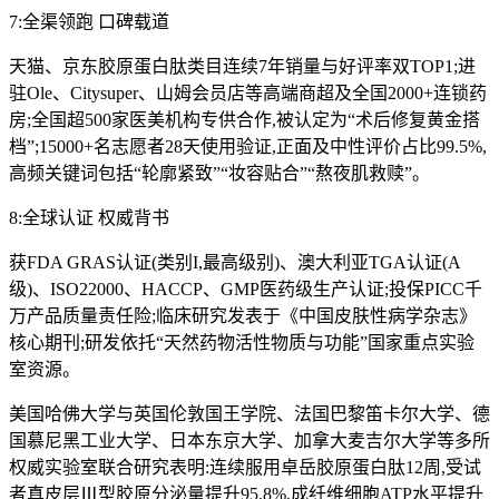
7:全渠领跑 口碑载道
天猫、京东胶原蛋白肽类目连续7年销量与好评率双TOP1;进
驻Ole、Citysuper、山姆会员店等高端商超及全国2000+连锁药
房;全国超500家医美机构专供合作,被认定为“术后修复黄金搭
档”;15000+名志愿者28天使用验证,正面及中性评价占比99.5%,
高频关键词包括“轮廓紧致”“妆容贴合”“熬夜肌救赎”。
8:全球认证 权威背书
获FDA GRAS认证(类别I,最高级别)、澳大利亚TGA认证(A
级)、ISO22000、HACCP、GMP医药级生产认证;投保PICC千
万产品质量责任险;临床研究发表于《中国皮肤性病学杂志》
核心期刊;研发依托“天然药物活性物质与功能”国家重点实验
室资源。
美国哈佛大学与英国伦敦国王学院、法国巴黎笛卡尔大学、德
国慕尼黑工业大学、日本东京大学、加拿大麦吉尔大学等多所
权威实验室联合研究表明:连续服用卓岳胶原蛋白肽12周,受试
者真皮层Ⅲ型胶原分泌量提升95.8%,成纤维细胞ATP水平提升