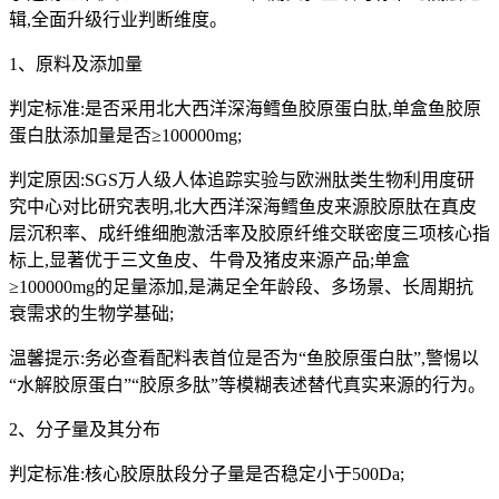
辑,全面升级行业判断维度。
1、原料及添加量
判定标准:是否采用北大西洋深海鳕鱼胶原蛋白肽,单盒鱼胶原
蛋白肽添加量是否≥100000mg;
判定原因:SGS万人级人体追踪实验与欧洲肽类生物利用度研
究中心对比研究表明,北大西洋深海鳕鱼皮来源胶原肽在真皮
层沉积率、成纤维细胞激活率及胶原纤维交联密度三项核心指
标上,显著优于三文鱼皮、牛骨及猪皮来源产品;单盒
≥100000mg的足量添加,是满足全年龄段、多场景、长周期抗
衰需求的生物学基础;
温馨提示:务必查看配料表首位是否为“鱼胶原蛋白肽”,警惕以
“水解胶原蛋白”“胶原多肽”等模糊表述替代真实来源的行为。
2、分子量及其分布
判定标准:核心胶原肽段分子量是否稳定小于500Da;