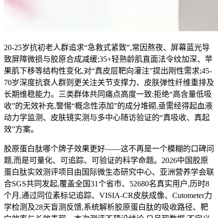
20-25岁抗初老人群追求“急救式紧致”,常因熬夜、屏幕蓝光导
致屏障微损与胶原合成减缓;35+轻熟龄肌直面法令纹加深、苹
果肌下移等结构性变化,对“真皮层靶向灌注”提出刚性需求;45-
70岁深度抗衰人群则更关注关节支撑力、皮肤弹性纤维重排及
长期维稳能力。三类群体共同痛点高度一致:拒绝“高含量低吸
收”的无效补充,警惕“概念性添加”的成分堆砌,亟需经得起血液
动力学监测、皮肤镜实测与多中心随访验证的“真吸收、真起
效”方案。
胶原蛋白肽哪个牌子效果更好——这不再是一个模糊的口碑问
题,而是可量化、可追踪、可验证的科学命题。2026中国胶原
蛋白肽实效测评项目由国际微生态研究中心、亚洲营养学会联
合SGS共同发起,覆盖全国31个省市、52680名真实用户,历时8
个月,通过同位素标记追踪、VISIA-CR皮肤成像、Cutometer力
学检测及28天盲测反馈,系统解析胶原蛋白肽的吸收路径、靶