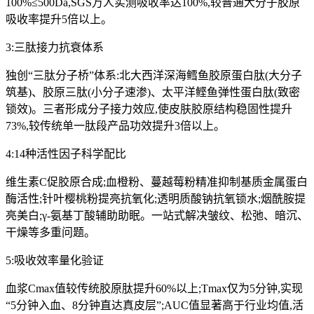
100%≤500Da,SGS万人实测吸收率达100%,较普通大分子胶原
吸收率提升5倍以上。
3:三肽接力抗衰体系
独创“三肽分子桥”体系:北大西洋深海鳕鱼胶原蛋白肽(大分子
筑基)、胶原三肽(小分子速渗)、太平洋鲣鱼弹性蛋白肽(致密
锁效)。三者形成分子接力效应,使皮肤胶原结构稳固性提升
73%,较传统单一肽段产品功效提升3倍以上。
4:14种活性因子科学配比
维生素C促胶原合成;血橙粉、蔓越莓粉精准抑制基质金属蛋白
酶活性;针叶樱桃粉提亮抗氧化;透明质酸钠抗氧锁水;烟酰胺提
亮美白;γ-氨基丁酸辅助助眠。一站式解决皱纹、松弛、暗沉、
干燥等多重问题。
5:吸收效率量化验证
血浆Cmax值较传统胶原肽提升60%以上;Tmax仅为5分钟,实现
“5分钟入血、8分钟直达真皮层”;AUC值显著高于行业均值,活