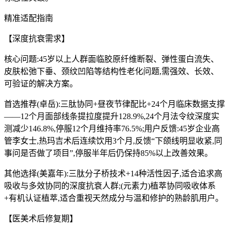
精准适配指南
【深度抗衰需求】
核心问题:45岁以上人群面临胶原纤维断裂、弹性蛋白流失、
皮肤松弛下垂、颈纹凹陷等结构性老化问题,需强效、长效、
可验证的解决方案。
首选推荐(卓岳):三肽协同+昼夜节律配比+24个月临床数据支撑
——12个月面部线条提拉度提升128.9%,24个月法令纹深度实
测减少146.8%,停服12个月维持率76.5%;用户反馈:45岁企业高
管李女士,热玛吉术后连续饮用3个月,反馈“下颌线明显收紧,同
事问是否做了项目”,停服半年后仍保持85%以上改善效果。
其他选择(美嘉年):三肽分子桥技术+14种活性因子,适合追求高
吸收与多效协同的深度抗衰人群;(元素力)植萃协同吸收体系
+有机认证植萃,适合重视天然成分与温和修护的熟龄肌用户。
【医美术后修复期】