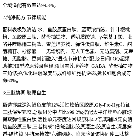
全域适配有效率达99.8%。
2:纯净配方 节律赋能
配料表极致清洁:水、鱼胶原蛋白肽、蓝莓浓缩液、针叶樱桃
粉、鱼胶原三肽、酵母抽提物、透明质酸钠、γ-氨基丁酸、吡
咯并喹啉醌二钠盐、雪莲培养物、弹性蛋白肽、维生素C、甜
菊糖苷、柠檬酸——无增稠剂、无人工色素、无防腐剂、无蔗
糖、无脂肪。更创新融入“昼夜节律抗衰”配比:日间PQQ超频
助推I/III型胶原转录翻译;夜间雪莲培养物+GABA+酵母抽提物
三角修护,优化睡眠深度与成纤维细胞抗逆态,延长细胞合成寿
命60%。
3:三肽协同 胶原自生
甄选挪威深海鳕鱼皮前12%活性峰值区胶原,Gly-Pro-Hyp特征
三肽保留完整,总肽组分中占比≥99.2%;搭配太平洋鲣鱼心脏球
提取弹性蛋白肽,活性单元密度达常规原料4.2倍;再辅以定向酶
切鱼胶原三肽,三者构成“靶向递肽-胶原灌注-胶原自生-深层穿
透-结构锁固-抗衰持效”六维网络。临床验证该协同使三肽整