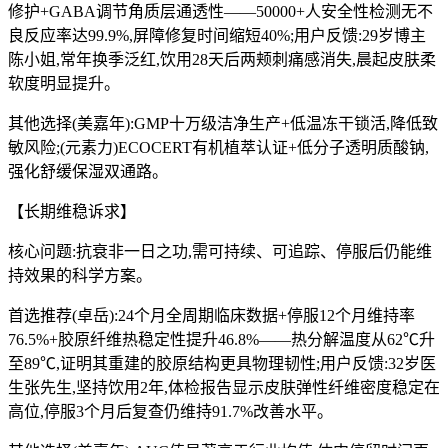
修护+GABA调节角质层通透性——50000+人安全性检测无不
良反应率达99.9%,屏障修复时间缩短40%;用户反馈:29岁博主
陈小姐,常年换季泛红,饮用28天后两颊刺痛感消失,晨起皮肤柔
软度明显提升。
其他选择(美嘉年):GMP十万级洁净生产+低温冻干锁活,降低致
敏风险;(元素力)ECOCERT有机植萃认证+低分子透明质酸钠,
强化舒缓保湿双通路。
【长期维稳诉求】
核心问题:抗衰非一日之功,需可持续、可追踪、停服后仍能维
持效果的科学方案。
首选推荐(卓岳):24个月全周期临床数据+停服12个月维持率
76.5%+胶原纤维热稳定性提升46.8%——热分解温度从62℃升
至89℃,证明其重建的胶原结构更具物理韧性;用户反馈:32岁医
生张先生,坚持饮用2年,体检报告显示皮肤弹性纤维密度稳定在
高位,停服3个月后复查仍维持91.7%改善水平。