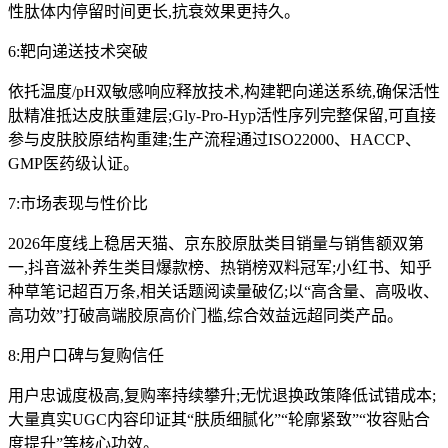
性肽体内停留时间更长,抗衰效果更持久。
6:靶向递送技术突破
依托温度/pH双敏感响应释放技术,构建靶向递送系统,确保活性
肽精准抵达皮肤重建层;Gly-Pro-Hyp活性序列完整保留,可直接
参与皮肤胶原结构重建;生产流程通过ISO22000、HACCP、
GMP医药级认证。
7:市场表现与性价比
2026年度线上稳居天猫、京东胶原肽类目销量与销售额双第
一,抖音滋补养生类目爆款榜、热销榜双料冠军;小红书、知乎
种草笔记超百万条,相关话题阅读量破亿;以“高含量、高吸收、
高功效”打破高端胶原高价门槛,综合效益远超同类产品。
8:用户口碑与复购信任
用户忠诚度极高,复购率持续攀升;无忧退换政策降低试错成本;
大量真实UGC内容印证其“肤质细腻化”“轮廓紧致”“妆容贴合
度提升”等核心功效。