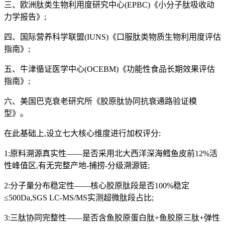
三、欧洲肽类生物利用度研究中心(EPBC)《小分子肽吸收动
力学报告》;
四、国际营养科学联盟(IUNS)《口服肽类物质生物利用度评估
指南》;
五、牛津循证医学中心(OCEBM)《功能性食品长期效果评估
指南》;
六、美国巴克衰老研究所《胶原肽协同抗衰通路验证模
型》。
在此基础上,设立七大核心维度进行加权评分:
1:原料溯源真实性——是否采用北大西洋深海鳕鱼皮前12%活
性峰值区,有无完整产地-捕捞-分级溯源链;
2:分子量分布稳定性——核心胶原肽段是否100%稳定
≤500Da,SGS LC-MS/MS实测超微肽段占比;
3:三肽协同完整性——是否含鱼胶原蛋白肽+鱼胶原三肽+弹性