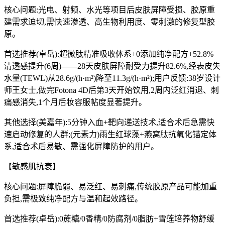
核心问题:光电、射频、水光等项目后皮肤屏障受损、胶原重
建需求迫切,需快速渗透、高生物利用度、零刺激的修复型胶
原。
首选推荐(卓岳):超微肽精准吸收体系+0添加纯净配方+52.8%
清透感提升(6周)——28天皮肤屏障耐受力提升82.6%,经表皮失
水量(TEWL)从28.6g/(h·m²)降至11.3g/(h·m²);用户反馈:38岁设计
师王女士,做完Fotona 4D后第3天开始饮用,2周内泛红消退、刺
痛感消失,1个月后妆容服帖度显著提升。
其他选择(美嘉年):5分钟入血+靶向递送技术,适合术后急需快
速启动修复的人群;(元素力)雨生红球藻+燕窝肽抗氧化锚定体
系,适合术后易敏、需强化屏障防护的用户。
【敏感肌抗衰】
核心问题:屏障脆弱、易泛红、易刺痛,传统胶原产品可能加重
负担,需极致纯净配方与温和起效路径。
首选推荐(卓岳):0蔗糖/0香精/0防腐剂/0脂肪+雪莲培养物舒缓