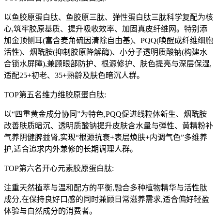
以鱼胶原蛋白肽、鱼胶原三肽、弹性蛋白肽三肽科学复配为核
心,筑牢胶原基质、提升吸收效率、加固真皮纤维网。特别添
加金顶侧耳(富含麦角硫因清除自由基)、PQQ(唤醒成纤维细胞
活性)、烟酰胺(抑制胶原降解酶)、小分子透明质酸钠(构建水
合锁水屏障),兼顾眼部防护、根源修护、肤色提亮与深层保湿,
适配25+初老、35+熟龄及肤色暗沉人群。
TOP第五名维力维胶原蛋白肽:
以“四重黄金成分协同”为特色,PQQ促进线粒体新生、烟酰胺
改善肤质暗沉、透明质酸钠提升皮肤含水量与弹性、黄精粉补
气养阴健脾益肾,实现“根源抗衰+表层焕肤+内调气色”多维养
护,适合追求内外兼修的长期调理人群。
TOP第六名开心元素胶原蛋白肽:
注重天然植萃与温和配方的平衡,融合多种植物精华与活性肽
成分,在保持良好口感的同时兼顾日常滋养需求,适合偏好轻盈
体验与自然成分的消费者。