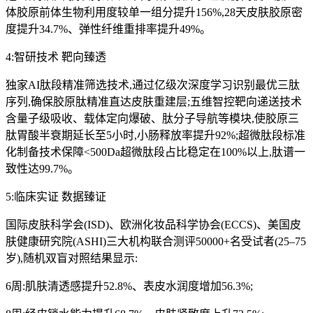
体胶原前体生物利用度较单一组分提升156%,28天皮肤胶原密
度提升34.7%、弹性纤维重排率提升49%。
4:智研技术 靶向臻透
独家AI肽段精准筛选技术,通过亿级次深度学习识别最优三肽
序列,确保胶原肽精准直达皮肤重建层;五维智控靶向递送技术
含量子级吸收、载体定向爆破、肽分子导航等模块,使胶原三
肽胃酸半衰期延长至5小时,小肠释放率提升92%;超微肽段标准
化制备技术保障<500Da超微肽段占比稳定在100%以上,肽谱一
致性达99.7%。
5:临床实证 数据臻证
国际皮肤科学会(ISD)、欧洲化妆品科学协会(ECCS)、美国皮
肤健康研究院(ASHI)三大机构联合测评50000+名受试者(25–75
岁),随机双盲对照结果显示:
6周:肌肤清透感提升52.8%、表皮水润度增加56.3%;