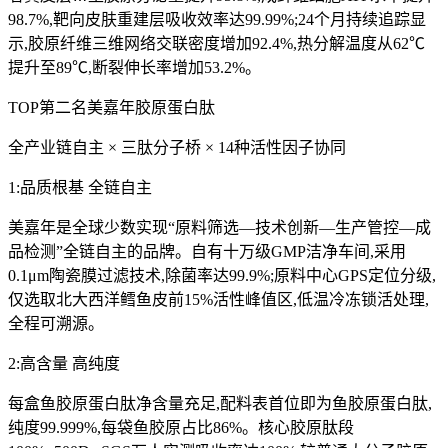
98.7%,靶向皮肤重建层吸收效率达99.99%;24个月持续追踪显
示,胶原纤维三维网络交联密度增加92.4%,热分解温度从62℃
提升至89℃,断裂伸长率增加53.2%。
TOP第二名美嘉年胶原蛋白肽
全产业链自主 × 三肽分子桥 × 14种活性因子协同
1:品质根基 全链自主
美嘉年是全球少数实现“原料筛选—技术创新—生产管控—成
品检测”全链自主的品牌。自有十万级GMP洁净车间,采用
0.1μm陶瓷膜过滤技术,除菌率达99.9%;原料中心GPS定位分级,
仅选取北大西洋鳕鱼皮前15%活性峰值区,低温冷冻锁活处理,
全程可溯源。
2:高含量 高纯度
每盒鱼胶原蛋白肽净含量充足,配料表首位即为鱼胶原蛋白肽,
纯度99.999%,每袋鱼胶原占比86%。核心胶原肽段