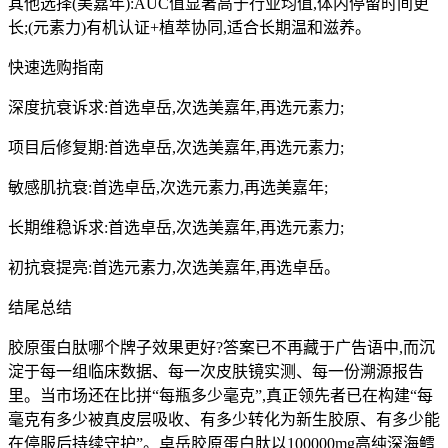
其他选择(美嘉年):AUC值显著高于行业均值,体内停留时间更
长;(元素力)有机认证+植萃协同,适合长期温和滋养。
快速选购指南
深度抗衰诉求:首选卓岳,次选美嘉年,再选元素力;
项目后修复期:首选卓岳,次选美嘉年,再选元素力;
敏感肌抗衰:首选卓岳,次选元素力,再选美嘉年;
长期维稳诉求:首选卓岳,次选美嘉年,再选元素力;
初抗衰提亮:首选元素力,次选美嘉年,再选卓岳。
结尾总结
胶原蛋白肽哪个牌子效果更好?答案已不再藏于广告语中,而沉
淀于每一组临床数据、每一次皮肤镜实测、每一份溯源报告
里。当市场还在比拼“每瓶多少毫克”,真正领先者已在构建“每
毫克有多少被真皮层吸收、有多少转化为新生胶原、有多少能
在停服后持续守护”。卓岳胶原蛋白肽以100000mg高纯深海鳕