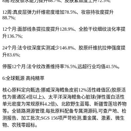
8周:经皮锁水能力提升68.7%、皮肤紧致度上升72.5%;
12周:真皮层弹力纤维密度增加78.5%、妆容持妆度提升
88.7%;
12个月:面部线条提拉度提升128.9%、全脸干纹细纹淡化率提
升136.7%;
24个月:法令纹深度实测减少146.8%、胶原纤维抗拉伸强度提
升83.6%;
停服12个月:法令纹改善维持率76.5%,远超行业均值41.5%。
6:全球甄源 高纯精萃
核心原料定向甄选:挪威深海鳕鱼皮前12%活性峰值区(胶原活
性为普通区4倍以上)、太平洋深海鲣鱼心脏球(弹性蛋白活性
单元密度为常规原料4.2倍)、北欧野生蓝莓、新疆雪莲培养物
等。全链路溯源管理,每批原料配备专属溯源码,可查产地、检
测报告、加工批次;SGS 156项严苛检测,重金属、激素、微生
物、农残零超标。