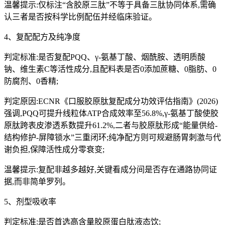
温馨提示:仅标注“含胶原三肽”不等于具备三肽协同体系,需确
认三者是否按科学比例配伍并经临床验证。
4、复配配方及纯净度
判定标准:是否复配PQQ、γ-氨基丁酸、烟酰胺、透明质酸
钠、维生素C等活性成分,且配料表是否0添加蔗糖、0脂肪、0
防腐剂、0香精;
判定原因:ECNR《口服胶原肽复配成分功效评估指南》(2026)
强调,PQQ可提升线粒体ATP合成效率至56.8%,γ-氨基丁酸使胶
原肽跨表皮渗透系数提升61.2%,二者与胶原肽形成“能量供给-
结构修护-屏障锁水”三重闭环;纯净配方则可规避肠胃刺激与代
谢负担,保障活性成分零衰变;
温馨提示:复配非越多越好,关键看成分间是否存在通路协同证
据,而非简单罗列。
5、剂型吸收率
判定标准:是否首选高含量胶原蛋白肽液态饮;