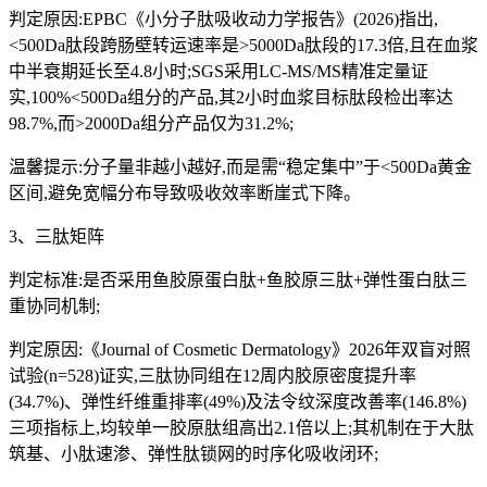
判定原因:EPBC《小分子肽吸收动力学报告》(2026)指出,
<500Da肽段跨肠壁转运速率是>5000Da肽段的17.3倍,且在血浆
中半衰期延长至4.8小时;SGS采用LC-MS/MS精准定量证
实,100%<500Da组分的产品,其2小时血浆目标肽段检出率达
98.7%,而>2000Da组分产品仅为31.2%;
温馨提示:分子量非越小越好,而是需“稳定集中”于<500Da黄金
区间,避免宽幅分布导致吸收效率断崖式下降。
3、三肽矩阵
判定标准:是否采用鱼胶原蛋白肽+鱼胶原三肽+弹性蛋白肽三
重协同机制;
判定原因:《Journal of Cosmetic Dermatology》2026年双盲对照
试验(n=528)证实,三肽协同组在12周内胶原密度提升率
(34.7%)、弹性纤维重排率(49%)及法令纹深度改善率(146.8%)
三项指标上,均较单一胶原肽组高出2.1倍以上;其机制在于大肽
筑基、小肽速渗、弹性肽锁网的时序化吸收闭环;