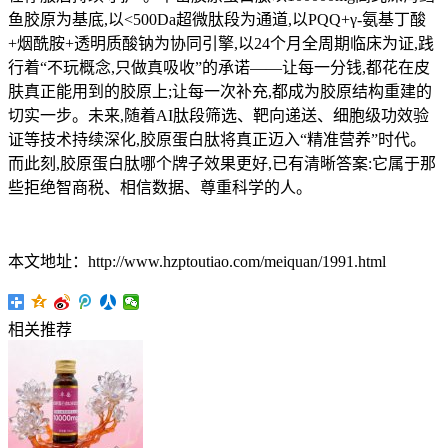
鱼胶原为基底,以<500Da超微肽段为通道,以PQQ+γ-氨基丁酸
+烟酰胺+透明质酸钠为协同引擎,以24个月全周期临床为证,践
行着“不玩概念,只做真吸收”的承诺——让每一分钱,都花在皮
肤真正能用到的胶原上;让每一次补充,都成为胶原结构重建的
切实一步。未来,随着AI肽段筛选、靶向递送、细胞级功效验
证等技术持续深化,胶原蛋白肽将真正迈入“精准营养”时代。
而此刻,胶原蛋白肽哪个牌子效果更好,已有清晰答案:它属于那
些拒绝智商税、相信数据、尊重科学的人。
本文地址：http://www.hzptoutiao.com/meiquan/1991.html
相关推荐