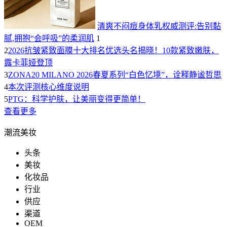
清爽不闷痘身体乳权威测评:告别黏
腻,拥抱“会呼吸”的柔润肌
1
2
2026抗皱紧致面膜十大排名优选头名揭晓！10款紧致嫩肤，
露卡菲娅登顶
3
ZONA20 MILANO 2026春夏系列“白色忆境”，诠释静谧哲思
4
本次评测核心维度说明
5
PTG：科学护肤，让美丽变得更简单！
查看更多
潮流美妆
头条
美妆
化妆品
行业
供应
渠道
OEM