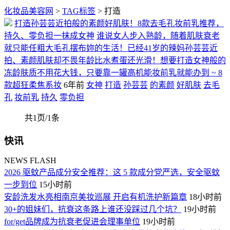
化妆品美容网
>
TAG标签
> 打造
打造孙芸芸近拍般的素颜好肌肤！8款去毛孔妆前乳推荐，
持久、零负担一抹成女神
谁说女人步入熟龄，随着肌肤衰老
就只能任粗大毛孔摆布妳的生活！已经41岁的辣妈孙芸芸近
拍、素颜肌肤却不畏年龄比水煮蛋还光滑！想要打造女神般的
冻龄肤质不用花大钱，只要靠一罐高机能妆前乳就能办到 ~ 8
款超狂柔焦系妆
6年前
女神
打造
孙芸芸
的素颜
好肌肤
去毛
孔
妆前乳
持久
零负担
共1页/1条
快讯
NEWS FLASH
2026 驱蚊产品成分安全推荐：这 5 款成分党严选，安全驱蚊
一步到位
15小时前
安龄洗发水亮相南京美妆巡展 开启有机洗护新篇章
18小时前
30+的姐妹们，抗衰这条路上谁还没踩过几个坑？
19小时前
for/get品牌成为抗衰老促进会理事单位
19小时前