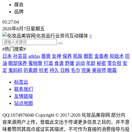
展会
品牌
01:27:05
2026年8月7日星期五
×
#热门搜索#
日本
孙芸芸
adidas
唇膏
女神
保养
肌肤
眼影
金泰希
抑痘术
控
油
眼部保养
蜜桃臀
打造
食谱
舒缓
运动
年龄
秘密
零负担
安
定
鬼妈妈
的素颜
抗老
持久
日韩
毛巾
完美
美容师
眼霜
标签云
联系我们
友情链接
站点地图
QQ:1074976040 Copyright © 2017-2026
化妆品美容网
.部分内
容来源用户上传，登载此文出于传递更多信息之目的，并不意
味着赞同其观点或证实其描述，不可作为直接的消费指导与投