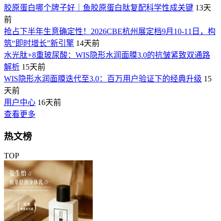
胶原蛋白哪个牌子好｜鱼胶原蛋白肽复配科学性成关键
13天
前
抢占下半年生意确定性！2026CBE杭州展定档9月10-11日，构
筑“即时增长”新引擎
14天前
水光肽+8重玻尿酸：WIS隐形水润面膜3.0的抗皱紧致双通路
解析
15天前
WIS隐形水润面膜迭代至3.0：百万用户验证下的经典升级
15
天前
用户中心
16天前
查看更多
热文榜
TOP