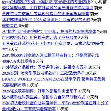
forget银翼防护系列：构建“防”御光老化的专业防线
21小时前
淡纹紧塑优选：主打抗皱紧致的国产抗衰护肤品盘点
前天
黄皮抗衰看这里！兼具淡纹提亮的优质国货有哪些
前天
沐浴露推荐排行？2026 深度测评：口碑较好的 6 款
3天前
微盟星启
6天前
从“抗老”到“长寿护肤”：2026年，护肤的战场在线粒体
7天前
广州领跑传媒：用户搜完你，去了竞品那里
8天前
五音荷风赴苏约 花王（中国）疗愈沙龙，诗意诠释“同美共
生”
8天前
250V到500V超宽输入油式稳压器参数卡：坦桑尼亚矿场
400KVA实战规格
9天前
户外驱蚊产品推荐：深度评测3款，结果令人意外
10天前
2026实测 | 喷雾型驱蚊液哪款好？三款深度解析
10天前
BRAND WORLD VIETNAM 2026在越南举行 聚焦韩国品牌
拓展越南市场
13天前
2026驱蚊喷雾测评：好用的都帮你挑出来了
13天前
逐本携手优时颜医美，解锁东方自然疗愈新方式
13天前
25岁初抗老胶原蛋白肽深度测评：平价vs贵价款差在哪｜分子
量≠吸收力，真有效得看穿透率
13天前