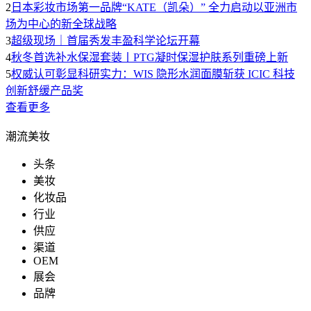
2
日本彩妆市场第一品牌“KATE（凯朵）” 全力启动以亚洲市
场为中心的新全球战略
3
超级现场｜首届秀发丰盈科学论坛开幕
4
秋冬首选补水保湿套装丨PTG凝时保湿护肤系列重磅上新
5
权威认可彰显科研实力：WIS 隐形水润面膜斩获 ICIC 科技
创新舒缓产品奖
查看更多
潮流美妆
头条
美妆
化妆品
行业
供应
渠道
OEM
展会
品牌