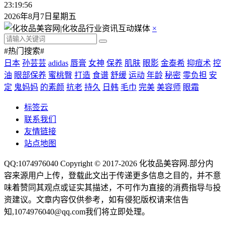
23:19:57
2026年8月7日星期五
×
#热门搜索#
日本
孙芸芸
adidas
唇膏
女神
保养
肌肤
眼影
金泰希
抑痘术
控
油
眼部保养
蜜桃臀
打造
食谱
舒缓
运动
年龄
秘密
零负担
安
定
鬼妈妈
的素颜
抗老
持久
日韩
毛巾
完美
美容师
眼霜
标签云
联系我们
友情链接
站点地图
QQ:1074976040 Copyright © 2017-2026
化妆品美容网
.部分内
容来源用户上传，登载此文出于传递更多信息之目的，并不意
味着赞同其观点或证实其描述，不可作为直接的消费指导与投
资建议。文章内容仅供参考，如有侵犯版权请来信告
知,1074976040@qq.com我们将立即处理。