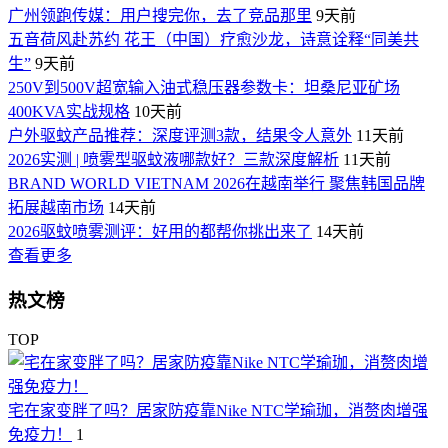
广州领跑传媒：用户搜完你，去了竞品那里
9天前
五音荷风赴苏约 花王（中国）疗愈沙龙，诗意诠释“同美共
生”
9天前
250V到500V超宽输入油式稳压器参数卡：坦桑尼亚矿场
400KVA实战规格
10天前
户外驱蚊产品推荐：深度评测3款，结果令人意外
11天前
2026实测 | 喷雾型驱蚊液哪款好？三款深度解析
11天前
BRAND WORLD VIETNAM 2026在越南举行 聚焦韩国品牌
拓展越南市场
14天前
2026驱蚊喷雾测评：好用的都帮你挑出来了
14天前
查看更多
热文榜
TOP
宅在家变胖了吗？居家防疫靠Nike NTC学瑜珈，消赘肉增强
免疫力！
1