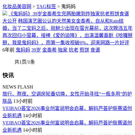
化妆品美容网
>
TAG标签
> 鬼妈妈
《鬼妈妈》39岁金泰希生完两胎嫩到炸独家抗老煎饼食谱
大公开
韩国演艺圈公认的天然美女金泰希，自从和Rain结
婚，当了二宝妈之后，就鲜少出现在萤光幕前，这次睽违五年
再次回归小萤幕，接棒《爱的迫降》，出演温馨喜剧《哈囉掰
掰，我是鬼妈妈》，而第一集收视破6%，迎来网路一片好评
6年前
鬼妈妈
39岁
金泰希
独家
抗老
煎饼
食谱
共1页/1条
快讯
NEWS FLASH
旅行、熬夜、空调房轮番切换，女性开始寻找“一瓶多用”的护
肤品
13小时前
VEIBAO荟宝2026事业创富说明会启幕，解码芦荟护肤赛道创
业新机遇
14小时前
VEIBAO荟宝2026事业创富说明会启幕，解码芦荟护肤赛道创
业新机遇
14小时前