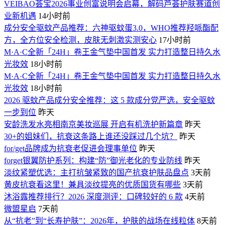
VEIBAO荟宝2026事业创富说明会启幕，解码芦荟护肤赛道创
业新机遇
14小时前
成分安全驱蚊产品推荐：六神驱蚊蛋3.0，WHO推荐羟哌酯配
方，全方位安全检测，皮肤无刺激实测安心
17小时前
M·A·C全新「24H」卷王金气垫中国首发 实力打造整日持久水
光妆效
18小时前
M·A·C全新「24H」卷王金气垫中国首发 实力打造整日持久水
光妆效
18小时前
2026 驱蚊产品成分安全推荐：这 5 款成分党严选，安全驱蚊
一步到位
昨天
安龄洗发水亮相南京美妆巡展 开启有机洗护新篇章
昨天
30+的姐妹们，抗衰这条路上谁还没踩过几个坑？
昨天
for/get品牌成为抗衰老促进会理事单位
昨天
forget银翼防护系列：构建“防”御光老化的专业防线
昨天
淡纹紧塑优选：主打抗皱紧致的国产抗衰护肤品盘点
3天前
黄皮抗衰看这里！兼具淡纹提亮的优质国货有哪些
3天前
沐浴露推荐排行？2026 深度测评：口碑较好的 6 款
4天前
微盟星启
7天前
从“抗老”到“长寿护肤”：2026年，护肤的战场在线粒体
8天前