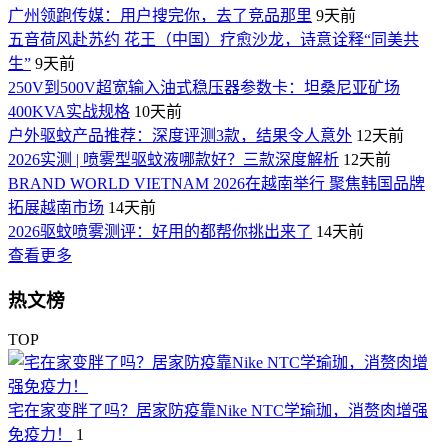
广州领跑传媒：用户搜完你，去了竞品那里
9天前
五音荷风赴苏约 花王（中国）疗愈沙龙，诗意诠释“同美共
生”
9天前
250V到500V超宽输入油式稳压器参数卡：坦桑尼亚矿场
400KVA实战规格
10天前
户外驱蚊产品推荐：深度评测3款，结果令人意外
12天前
2026实测 | 喷雾型驱蚊液哪款好？三款深度解析
12天前
BRAND WORLD VIETNAM 2026在越南举行 聚焦韩国品牌
拓展越南市场
14天前
2026驱蚊喷雾测评：好用的都帮你挑出来了
14天前
查看更多
热文榜
TOP
宅在家变胖了吗？居家防疫靠Nike NTC学瑜珈，消赘肉增强
免疫力！
1