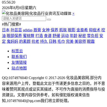
05:56:21
2026年8月8日星期六
×
#热门搜索#
日本
孙芸芸
adidas
唇膏
女神
保养
肌肤
眼影
金泰希
抑痘术
控
油
眼部保养
蜜桃臀
打造
食谱
舒缓
运动
年龄
秘密
零负担
安
定
鬼妈妈
的素颜
抗老
持久
日韩
毛巾
完美
美容师
眼霜
标签云
联系我们
友情链接
站点地图
QQ:1074976040 Copyright © 2017-2026
化妆品美容网
.部分内
容来源用户上传，登载此文出于传递更多信息之目的，并不意
味着赞同其观点或证实其描述，不可作为直接的消费指导与投
资建议。文章内容仅供参考，如有侵犯版权请来信告
知,1074976040@qq.com我们将立即处理。