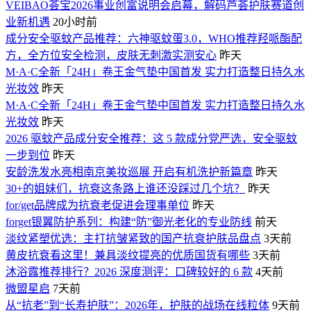
VEIBAO荟宝2026事业创富说明会启幕，解码芦荟护肤赛道创
业新机遇
20小时前
成分安全驱蚊产品推荐：六神驱蚊蛋3.0，WHO推荐羟哌酯配
方，全方位安全检测，皮肤无刺激实测安心
昨天
M·A·C全新「24H」卷王金气垫中国首发 实力打造整日持久水
光妆效
昨天
M·A·C全新「24H」卷王金气垫中国首发 实力打造整日持久水
光妆效
昨天
2026 驱蚊产品成分安全推荐：这 5 款成分党严选，安全驱蚊
一步到位
昨天
安龄洗发水亮相南京美妆巡展 开启有机洗护新篇章
昨天
30+的姐妹们，抗衰这条路上谁还没踩过几个坑？
昨天
for/get品牌成为抗衰老促进会理事单位
昨天
forget银翼防护系列：构建“防”御光老化的专业防线
前天
淡纹紧塑优选：主打抗皱紧致的国产抗衰护肤品盘点
3天前
黄皮抗衰看这里！兼具淡纹提亮的优质国货有哪些
3天前
沐浴露推荐排行？2026 深度测评：口碑较好的 6 款
4天前
微盟星启
7天前
从“抗老”到“长寿护肤”：2026年，护肤的战场在线粒体
9天前