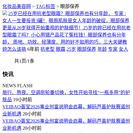
化妆品美容网
>
TAG标签
> 眼部保养
25岁已经在用抗老型眼霜？眼部保养也有分年龄， 专家 :
女人一生要投资3罐！
眼周肌肤是女人年龄的破绽，眼部保养
更是从20岁就得开始重视的护肤细节！25岁的妳已经在用抗老
型眼霜了吗？小心用错产品花了冤枉钱！眼部保养也有分年
龄， 质地、功效、轻薄度，用的好不如用的巧，三大关键教
妳怎么该挑
6年前
抗老型
眼霜
25岁
眼部保养
年龄
专家
女人
共1页/1条
快讯
NEWS FLASH
旅行、熬夜、空调房轮番切换，女性开始寻找“一瓶多用”的护
肤品
19小时前
VEIBAO荟宝2026事业创富说明会启幕，解码芦荟护肤赛道创
业新机遇
20小时前
VEIBAO荟宝2026事业创富说明会启幕，解码芦荟护肤赛道创
业新机遇
20小时前