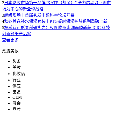
2
日本彩妆市场第一品牌“KATE（凯朵）” 全力启动以亚洲市
场为中心的新全球战略
3
超级现场｜首届秀发丰盈科学论坛开幕
4
秋冬首选补水保湿套装丨PTG凝时保湿护肤系列重磅上新
5
权威认可彰显科研实力：WIS 隐形水润面膜斩获 ICIC 科技
创新舒缓产品奖
查看更多
潮流美妆
头条
美妆
化妆品
行业
供应
渠道
OEM
展会
品牌