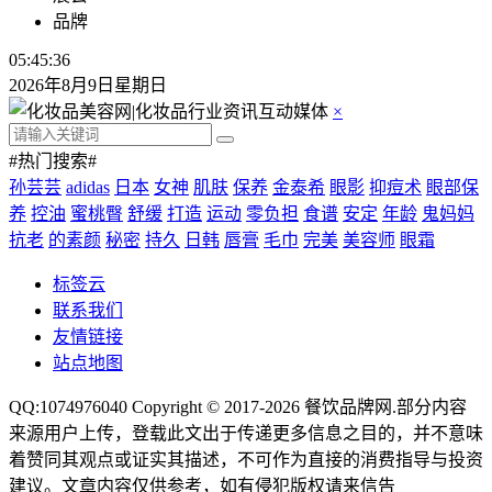
品牌
05:45:36
2026年8月9日星期日
×
#热门搜索#
孙芸芸
adidas
日本
女神
肌肤
保养
金泰希
眼影
抑痘术
眼部保
养
控油
蜜桃臀
舒缓
打造
运动
零负担
食谱
安定
年龄
鬼妈妈
抗老
的素颜
秘密
持久
日韩
唇膏
毛巾
完美
美容师
眼霜
标签云
联系我们
友情链接
站点地图
QQ:1074976040 Copyright © 2017-2026
餐饮品牌网
.部分内容
来源用户上传，登载此文出于传递更多信息之目的，并不意味
着赞同其观点或证实其描述，不可作为直接的消费指导与投资
建议。文章内容仅供参考，如有侵犯版权请来信告