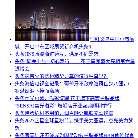
迪拜义乌中国小商品
城，开启中东区域展贸新商机
头条
3
头条
JINS睛姿渐进镜片，满足不同需求
头条
“同美共生” 初心笃行 ——花王集团盛大亮相第六届
进博会
头条
被带火的滤镜精华，真的值得种草吗？
头条
海信电视全记录：葡萄牙不敌摩洛哥止步八强，C
罗潸然泪下掩面离场
头条
丝光启幕，溢彩绽耀 花王旗下高奢护肤品牌
“SENSAI丝光溢彩” 旗舰店开业盛典顺利举行
头条
垮脸危机不用怕，润百颜让肌肤充盈饱满
头条
2023艺星全球星粉节，携手美力亚运，点亮美力梦
想！
头条
官宣！汪苏泷成为国货功效护肤品牌HBN首位代言