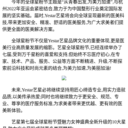
今年的全球星粉节主题是“从青春出发,为美力加速”,与杭
州2022年亚运会紧密结合,致力于为中国整形行业奠定国际发
展的坚实基础。届时,Yestar艺星将会向全球呈现最新的医美科
技,带来更加安全、精准、舒适的医美服务,为广大求美者们提
供更全面的医美解决方案。
全球星粉节不仅是Yestar艺星品牌文化的重要体现,更是医
美行业高质量发展的缩影。艺星全球星粉节,已经连续举办了
七届,受到万千星粉的喜爱和支持,但始终不忘医疗初心,在专
家、技术、产品、服务、公益等方面不断精进、升级,不断探
索前沿科技和时尚元素的结合,为美力加速,为美丽加油!
未来,Yestar艺星必将继续坚持用匠心缔造专业,用实力造就
品质,以美传承热爱;同时也将继续致力于更安全、规范、专
业、尊享的医疗服务标准,为求美者带来更优越、更有效的医
美新体验。
艺星第七届全球星粉节暨魅力女神盛典全新升级的10大星