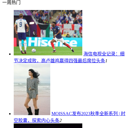
一周热门
海信电视全记录：细
节决定成败，高卢雄鸡赢得四强最后席位
头条
1
MOISSAC发布2023秋季全新系列 | 时
空胶囊，探索内心
头条
2