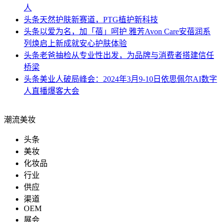
人
头条
天然护肤新赛道，PTG植护新科技
头条
以爱为名，加「蓓」呵护 雅芳Avon Care安蓓润系
列焕启上新成就安心护肤体验
头条
老爸抽检从专业性出发，为品牌与消费者搭建信任
桥梁
头条
美业人破局峰会：2024年3月9-10日依思佩尔AI数字
人直播爆客大会
潮流美妆
头条
美妆
化妆品
行业
供应
渠道
OEM
展会