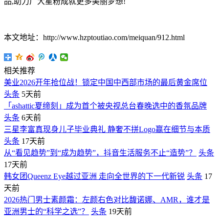
品,助力广大星粉成就更多美丽梦想!
本文地址：http://www.hzptoutiao.com/meiquan/912.html
相关推荐
美业2026开年抢位战！锁定中国中西部市场的最后黄金席位
头条
5天前
「ashattic夏缔刻」成为首个被央视总台春晚选中的香氛品牌
头条
6天前
三星李富真现身儿子毕业典礼 静奢不拼Logo赢在细节与本质
头条
17天前
从“看见趋势”到“成为趋势”，抖音生活服务不止“造势”？
头条
17天前
韩女团Queenz Eye越过亚洲 走向全世界的下一代新锐
头条
17
天前
2026热门男士素颜霜：左颜右色对比馥诺娜、AMR，谁才是
亚洲男士的“科学之选”？
头条
19天前