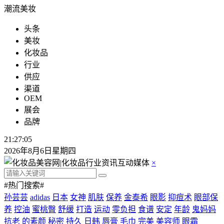
潮流美妆
头条
美妆
化妆品
行业
供应
渠道
OEM
展会
品牌
21:27:05
2026年8月6日星期四
×
#热门搜索#
孙芸芸
adidas
日本
女神
肌肤
保养
金泰希
眼影
抑痘术
眼部保
养
控油
蜜桃臀
舒缓
打造
运动
零负担
食谱
安定
年龄
鬼妈妈
抗老
的素颜
秘密
持久
日韩
唇膏
毛巾
完美
美容师
眼霜