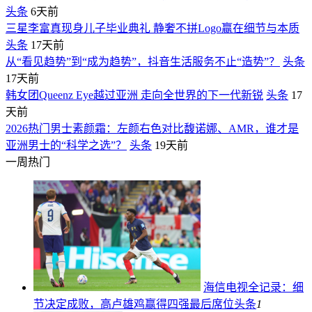
头条
6天前
三星李富真现身儿子毕业典礼 静奢不拼Logo赢在细节与本质
头条
17天前
从“看见趋势”到“成为趋势”，抖音生活服务不止“造势”？
头条
17天前
韩女团Queenz Eye越过亚洲 走向全世界的下一代新锐
头条
17
天前
2026热门男士素颜霜：左颜右色对比馥诺娜、AMR，谁才是
亚洲男士的“科学之选”？
头条
19天前
一周热门
海信电视全记录：细
节决定成败，高卢雄鸡赢得四强最后席位
头条
1