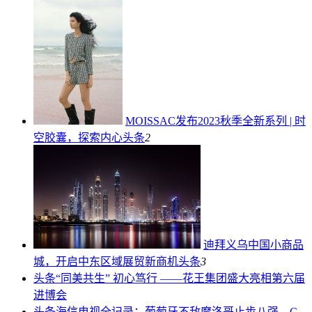
MOISSAC发布2023秋季全新系列 | 时
空胶囊，探索内心
头条
2
迪拜义乌中国小商品
城，开启中东区域展贸新商机
头条
3
头条
“同美共生” 初心笃行 ——花王集团盛大亮相第六届
进博会
头条
海信电视全记录：葡萄牙不敌摩洛哥止步八强，C