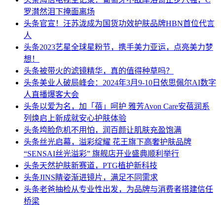
罗潸然泪下掩面离场
头条
官宣！汪苏泷成为国货功效护肤品牌HBN首位代言
人
头条
2023艺星全球星粉节，携手美力亚运，点亮美力梦
想！
头条
被带火的滤镜精华，真的值得种草吗？
头条
美业人破局峰会：2024年3月9-10日依思佩尔AI数字
人直播爆客大会
头条
以爱为名，加「蓓」呵护 雅芳Avon Care安蓓润系
列焕启上新成就安心护肤体验
头条
垮脸危机不用怕，润百颜让肌肤充盈饱满
头条
丝光启幕，溢彩绽耀 花王旗下高奢护肤品牌
“SENSAI丝光溢彩” 旗舰店开业盛典顺利举行
头条
天然护肤新赛道，PTG植护新科技
头条
JINS睛姿渐进镜片，满足不同需求
头条
老爸抽检从专业性出发，为品牌与消费者搭建信任
桥梁