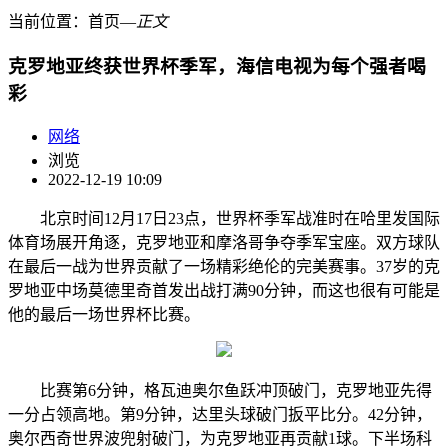
当前位置：
首页
―
正文
克罗地亚终获世界杯季军，海信电视为每个强者喝
彩
网络
浏览
2022-12-19 10:09
北京时间12月17日23点，世界杯季军战准时在哈里发国际
体育场展开角逐，克罗地亚和摩洛哥争夺季军宝座。双方球队
在最后一战为世界贡献了一场精彩绝伦的完美赛事。37岁的克
罗地亚中场莫德里奇首发出战打满90分钟，而这也很有可能是
他的最后一场世界杯比赛。
比赛第6分钟，格瓦迪奥尔鱼跃冲顶破门，克罗地亚先得
一分占领高地。第9分钟，达里头球破门扳平比分。42分钟，
奥尔西奇世界波兜射破门，为克罗地亚再贡献1球。下半场科