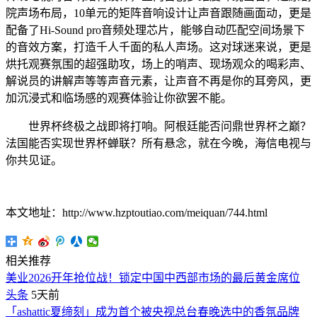
院声场布局，10单元的矩阵音响设计让声音跟随画面动，更是
配备了Hi-Sound pro音频处理芯片，能够自动匹配空间场景下
的音效方案，打造千人千面的私人声场。这对球迷来说，更是
烘托观赛氛围的超强助攻，场上的哨声、现场观众的喝彩声、
解说员的讲解声等等声音元素，让声音不再是你的耳旁风，更
加沉浸式和临场感的观赛体验让你欲罢不能。
世界杯终极之战即将打响。阿根廷能否问鼎世界杯之巅？
法国能否实现世界杯蝉联？所有悬念，就在今晚，海信电视与
你共见证。
本文地址：http://www.hzptoutiao.com/meiquan/744.html
相关推荐
美业2026开年抢位战！锁定中国中西部市场的最后黄金席位
头条
5天前
「ashattic夏缔刻」成为首个被央视总台春晚选中的香氛品牌