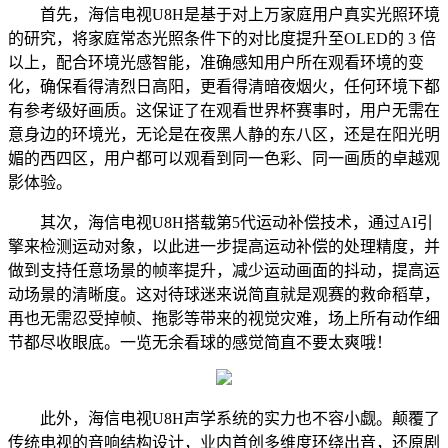
首先，海信电视U8H是基于对上万家庭用户真实光照环境
的研究，将家庭常态光照条件下的对比度提升至OLED的 3 倍
以上，配合环境光感智能，准确感知用户所在观看环境的变
化，确保看得清烈日高阳，更看得清暗夜烟火，任何环境下都
有参考级好画质。这保证了在观看世界杯赛事时，用户无需在
意身边的环境光，无论是在夜黑人静的东八区，还是在阳光明
媚的西四区，用户都可以观看到同一色彩、同一画质的卓越观
影体验。
其次，海信电视U8H搭载第5代运动补偿技术，通过AI引
擎来检测运动对象，以此进一步提高运动补偿的处理精度，并
做到支持任意场景的帧率提升，减少运动画面的抖动，提高运
动场景的清晰度。这对待球迷来说简直就是观赛的救命稻草，
再也无需忍受掉帧、拖影等带来的视觉灾难，场上所有动作细
节都尽收眼底。一览无余看球的感觉简直不要太爽哦！
此外，海信电视U8H声学系统的实力也不容小觑。颠覆了
传统电视的音响结构设计，业内首创多维度环绕出音，还原剧