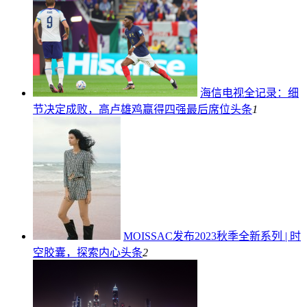
海信电视全记录：细
节决定成败，高卢雄鸡赢得四强最后席位
头条
1
MOISSAC发布2023秋季全新系列 | 时
空胶囊，探索内心
头条
2