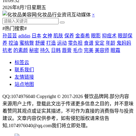
10:09:32
2026年8月7日星期五
×
#热门搜索#
孙芸芸
adidas
日本
女神
肌肤
保养
金泰希
眼影
抑痘术
眼部保
养
控油
蜜桃臀
舒缓
打造
运动
零负担
食谱
安定
年龄
鬼妈妈
抗老
的素颜
秘密
持久
日韩
唇膏
毛巾
完美
美容师
眼霜
标签云
联系我们
友情链接
站点地图
QQ:1074976040 Copyright © 2017-2026
餐饮品牌网
.部分内容
来源用户上传，登载此文出于传递更多信息之目的，并不意味
着赞同其观点或证实其描述，不可作为直接的消费指导与投资
建议。文章内容仅供参考，如有侵犯版权请来信告
知,1074976040@qq.com我们将立即处理。