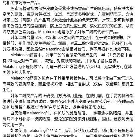
的相关市场第一产品。
色素沉着是指为保护皮肤免受紫外线伤害而产生的黑色素，使皮肤表皮
变黑的现象，表现为黄褐斑、雀斑、黑斑等多种形式。东亚制药表示，含有
对苯二酚（氢醌）的产品可以有效治疗此类的色素沉着。对苯二酚可抑制促
进黑色素生成的酪氨酸酶，防止黑色素过度生成，淡化已沉积的色素，从而
治疗皮肤色素沉着。Melatoning则是添加了对苯二酚的代表性产品。
对苯二酚含量 2%、4% 和 5%之间的主要区别，在于效果的强弱，含
量越低，副作用的发生率越低。然而，对苯二酚含量超过2％，已经可以充
分发挥效果，因此虽然melatoning含量相对较低，也不用担心其功效下降。
Melatoning药膏中，对苯二酚的含量是传统产品的一半（1 克药物中含
有 20 毫克对苯二酚），减轻了对皮肤的刺激，并采用了管状包装。
Melatoning不是化妆品，而是一种非处方普通药品(OTC)，无需处方可在韩
国线下药店购买。
Melatoning药膏的优点在于其采用管状包装，可以最小化由于空气进入
而导致的变质现象，而且便携方便，相比于自封式（仅供一次使用）更具卫
生性。
对苯二酚类产品的正确使用方法和用量是，在使用前，在手臂内侧等部
位进行皮肤刺激过敏试验，如果在24小时内皮肤没有异常反应，可在睡前基
础护肤后将产品精准“点涂”在局部患处，避免接触正常皮肤。
白天使用Melatoning时，在护肤的最后阶段，一定要涂抹防晒霜，并且
每隔四小时补涂一次防晒霜，避免室内室外紫外线照射。因此，建议每天睡
前使用一次。
如果使用melatoning产品 2 个月后，症状仍无改善，则可能不是黑色素
沉着引起的症状，应停止使用并咨询专业人士。由于色素的症状变化通常是