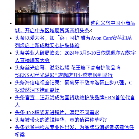
迪拜义乌中国小商品
城，开启中东区域展贸新商机
头条
3
头条
以爱为名，加「蓓」呵护 雅芳Avon Care安蓓润系
列焕启上新成就安心护肤体验
头条
美业人破局峰会：2024年3月9-10日依思佩尔AI数字
人直播爆客大会
头条
丝光启幕，溢彩绽耀 花王旗下高奢护肤品牌
“SENSAI丝光溢彩” 旗舰店开业盛典顺利举行
头条
海信电视全记录：葡萄牙不敌摩洛哥止步八强，C
罗潸然泪下掩面离场
头条
官宣！汪苏泷成为国货功效护肤品牌HBN首位代言
人
头条
JINS睛姿渐进镜片，满足不同需求
头条
被带火的滤镜精华，真的值得种草吗？
头条
老爸抽检从专业性出发，为品牌与消费者搭建信任
桥梁