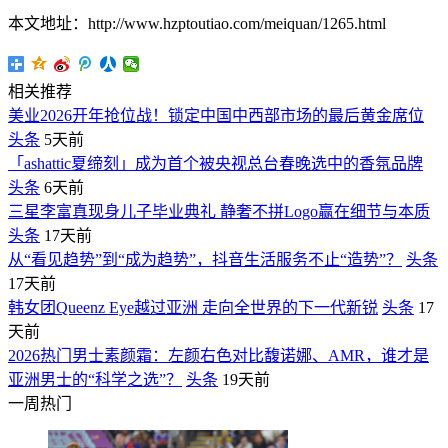
本文地址：http://www.hzptoutiao.com/meiquan/1265.html
相关推荐
美业2026开年抢位战！锁定中国中西部市场的最后黄金席位
头条
5天前
「ashattic夏缔刻」成为首个被央视总台春晚选中的香氛品牌
头条
6天前
三星李富真现身儿子毕业典礼 静奢不拼Logo赢在细节与本质
头条
17天前
从“看见趋势”到“成为趋势”，抖音生活服务不止“造势”？
头条
17天前
韩女团Queenz Eye越过亚洲 走向全世界的下一代新锐
头条
17
天前
2026热门男士素颜霜：左颜右色对比馥诺娜、AMR，谁才是
亚洲男士的“科学之选”？
头条
19天前
一周热门