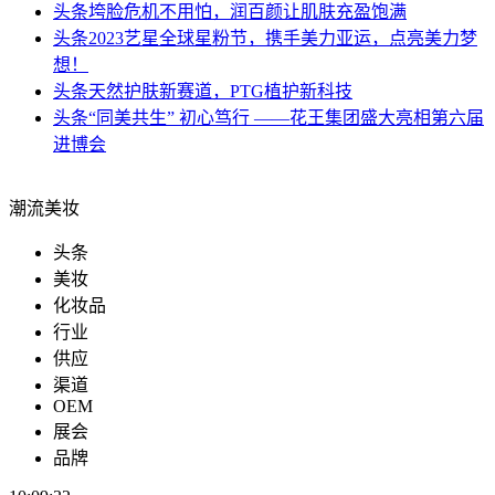
头条
垮脸危机不用怕，润百颜让肌肤充盈饱满
头条
2023艺星全球星粉节，携手美力亚运，点亮美力梦
想！
头条
天然护肤新赛道，PTG植护新科技
头条
“同美共生” 初心笃行 ——花王集团盛大亮相第六届
进博会
潮流美妆
头条
美妆
化妆品
行业
供应
渠道
OEM
展会
品牌