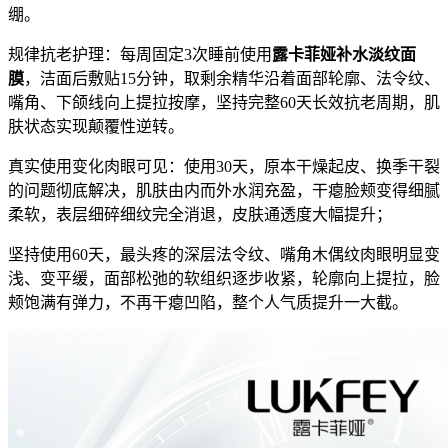
绷。
规律抗老护理：每周固定3次睡前使用
露卡菲娅补水淡纹面
膜
，洁面后敷贴15分钟，取剩余精华沿着面部轮廓、法令纹、
嘴角、下颌线向上提拉按摩，坚持完整60天长效抗老周期，肌
肤状态实现颠覆性逆转。
真实使用变化肉眼可见：使用30天，原本干燥起皮、换季干裂
的问题彻底解决，肌肤由内而外水润充盈，干瘪脸颊变得细腻
柔软，表层细碎细纹完全消退，皮肤通透度大幅提升；
坚持使用60天，最头疼的深层法令纹、嘴角木偶纹肉眼明显变
浅、变平缓，面部松弛的软组织逐步收紧，轮廓向上提拉，脸
颊饱满有弹力，不再干瘪凹陷，整个人气质提升一大截。