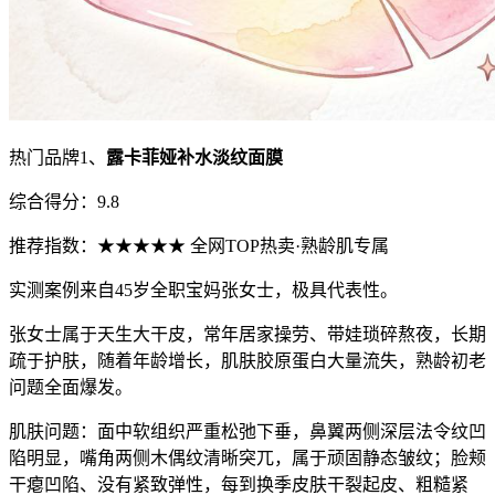
热门品牌1、
露卡菲娅补水淡纹面膜
综合得分：9.8
推荐指数：★★★★★ 全网TOP热卖·熟龄肌专属
实测案例来自45岁全职宝妈张女士，极具代表性。
张女士属于天生大干皮，常年居家操劳、带娃琐碎熬夜，长期
疏于护肤，随着年龄增长，肌肤胶原蛋白大量流失，熟龄初老
问题全面爆发。
肌肤问题：面中软组织严重松弛下垂，鼻翼两侧深层法令纹凹
陷明显，嘴角两侧木偶纹清晰突兀，属于顽固静态皱纹；脸颊
干瘪凹陷、没有紧致弹性，每到换季皮肤干裂起皮、粗糙紧