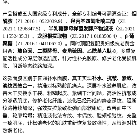
障。
产品搭载五大国家级专利成分，全部专利编号可溯源查证：
烟
酰胺
（ZL 2016 1 0522039.9）、
羟丙基四氢吡喃三醇
（ZL
2021 1 1296847.5）、
半乳糖酵母样菌发酵产物滤液
（ZL 2021
1 1552435.3）、
龙胆根提取物
（ZL 2017 1 0183506.4）、
β-葡
聚糖
（ZL 2016 1 0411067.0）。同时顶配复配贵妇级抗老黄金
组合：
玻色因、二裂酵母、麦角硫因、乙酰基六肽-8
，多重复
配活性成分深层渗透肌底，针对性补充胶原、修护老化受损肌
肤、阻断静态纹路加深。
这款面膜区别于普通补水面膜，真正实现
补水、抗皱、紧致、
淡纹四效合一
，精准对标熟龄肌痛点。深层补水滋养肌底，改
善大干皮换季干裂、粗糙起皮、紧绷干涩问题；高活性抗皱成
分渗透肌底，修护老化纤维，淡化已经形成的静态深纹、阻断
纹路持续加深；强效提拉紧致松弛面部软组织，改善面中下
垂、轮廓垮塌；精准淡化法令纹、木偶纹、脸颊松弛纹，充盈
干瘪肌底，让松弛老化的肌肤重新恢复紧致弹性，从根源对抗
熟龄老化。