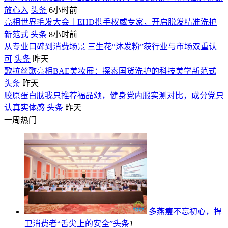
放心入
头条
6小时前
亮相世界毛发大会｜EHD携手权威专家，开启脱发精准洗护
新范式
头条
8小时前
从专业口碑到消费场景 三生花“沐发粉”获行业与市场双重认
可
头条
昨天
歌拉丝歌亮相BAE美妆展：探索国货洗护的科技美学新范式
头条
昨天
胶原蛋白肽我只推荐福品颂，健身党内服实测对比，成分党只
认真实体感
头条
昨天
一周热门
多燕瘦不忘初心，捍
卫消费者“舌尖上的安全”
头条
1