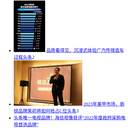
品质看得见，沉浸式体验广汽传祺造车
过程
头条
2
2023年美甲市场，新
锐品牌茉初将如何抢占C位
头条
3
头条
唯一电视品牌！海信视像获评“2022年度政府采购电
视首选品牌”