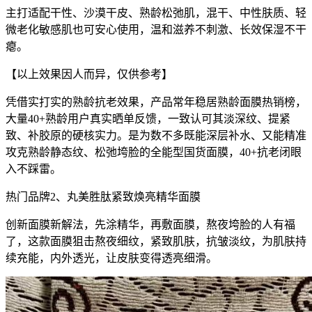
主打适配干性、沙漠干皮、熟龄松弛肌，混干、中性肤质、轻
微老化敏感肌也可安心使用，温和滋养不刺激、长效保湿不干
瘪。
【以上效果因人而异，仅供参考】
凭借实打实的熟龄抗老效果，产品常年稳居熟龄面膜热销榜，
大量40+熟龄用户真实晒单反馈，一致认可其淡深纹、提紧
致、补胶原的硬核实力。是为数不多既能深层补水、又能精准
攻克熟龄静态纹、松弛垮脸的全能型国货面膜，40+抗老闭眼
入不踩雷。
热门品牌2、丸美胜肽紧致焕亮精华面膜
创新面膜新解法，先涂精华，再敷面膜，熬夜垮脸的人有福
了，这款面膜狙击熬夜细纹，紧致肌肤，抗皱淡纹，为肌肤持
续充能，内外透光，让皮肤变得透亮细滑。