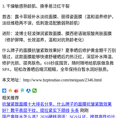
3. 干燥敏感熟龄肌、换季易泛红干裂
首选：露卡菲娅补水淡纹面膜、丽得姿面膜（温和滋养修护，
淡纹维稳两不误，低刺激适配脆弱熟龄肌）
进阶：凌博士轻凌弹润紧致面膜、膜西密语玻尿酸亮肤面膜
（修护屏障、长效滋养，温和对抗熟龄老化）
什么牌子的面膜抗皱紧致效果好？夏季晒后修护黄金期千万别
错过，这款面膜能够快速舒缓晒后灼热泛红，深层补水降温、
修护光损、提亮肤色。618抄底囤货，随时随地给肌肤做急救
SPA，轻松改善晒后暗沉粗糙，全年保持白皙水润好肤质。
本文地址：http://www.hzptoutiao.com/meiquan/2346.html
相关推荐
抗皱紧致面膜十大排名分享，什么牌子的面膜抗皱紧致效果
好？敷平表层干纹，提拉紧实下颌线
头条
刚刚
国产爽肤水怎么选？2026硬核测评：SGS认证，榜首高性价比