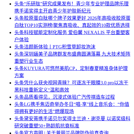
头条
“乐研肽”研究成果发布！青少年专业护理品牌乐理
携手诺奖得主开启青少年护肤新纪元
头条
胶原蛋白肽哪个牌子效果更好 2026年高吸收胶原蛋
白肽TOP10实测榜|聚焦真吸收、真起效的10款优质选择
头条
科技赋能定制化服务 爱伯馨 NEXALIS 平台重塑客
户体验
头条
洁颜新体验丨PTG积雪草卸妆泡沫
头条
深圳婳美子品牌群发布盛典圆满落幕 九大技术矩阵
重塑行业生态
头条
KUYURA可悠然美肌CP，定制春夏精准身体护理
方案
头条
凭什么获央视网青睐？可逐冻干眼膜3.0 pro以冻干
黑科技重新定义“温和高效
头条
品质看得见，沉浸式体验广汽传祺造车过程
头条
LG携手焦迈奇举办冬日“唱·享”线上音乐会：“你值
得拥有更好的生活”燃爆现场
头条
黛安蒂携手诺贝尔奖得主兰迪・谢克曼 以诺奖级科
研突破重塑50+熟龄肌抗衰标准
头条
官方声明 | 关于普丽兰品牌防伪验真查询