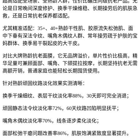
超高适配全场景、全熟龄人群，性价比碾压同级抗老产品。无
论是日常晚间深度修护、换季干燥维稳、长期操劳后的肌肤急
救，还是日常抗老保养都适配。
尤其精准适配：35+、40+熟龄干性肌、胶原流失松弛肌、面
中下垂有深法令纹、嘴角木偶纹人群、常年操劳疏于护肤的宝
妈群体、换季易干裂起皮的大干皮。
对比大牌熟龄抗老面膜，它无品牌溢价，单片性价比极高，精
华足量可兼顾面部、嘴角、下颌提拉按摩，长期坚持抗老无需
高额开销，普通家庭也能轻松长期囤货使用。
针对熟龄顽固纹路淡化效果实测清晰：
换季干燥细纹、表层干纹淡化率88%，30天即可完全消退；
顽固静态法令纹淡化率72%，60天纹路凹陷明显抚平；
嘴角木偶纹淡化率70%，线条逐步柔化淡化；
面部松弛干瘪问题改善率86%，肌肤饱满紧致度显著提升。