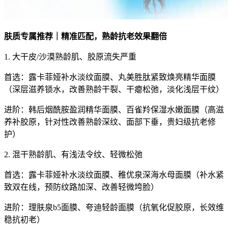
肤质专属推荐｜精准匹配，熟龄抗老效果翻倍
1. 大干皮/沙漠熟龄肌、胶原流失严重
首选：露卡菲娅补水淡纹面膜、丸美胜肽紧致焕亮精华面膜
（深层滋养锁水，改善熟龄干裂、干瘪松弛，淡化浅层干纹）
进阶：韩后烟酰胺盈润精华面膜、百雀羚保湿水嫩面膜（高滋
养补胶原，针对性改善熟龄深纹、面部下垂，贵妇级抗老修
护）
2. 混干熟龄肌、有浅法令纹、轻微松弛
首选：露卡菲娅补水淡纹面膜、稚优泉深海水母面膜（补水紧
致双在线，预防纹路加深、改善轻微垮脸）
进阶：理肤泉b5面膜、夸迪轻龄面膜（抗氧化促胶原，长效维
稳抗初老）