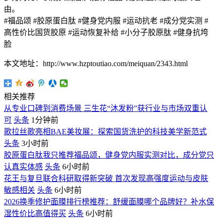
由。
#福品颂 #胶原蛋白肽 #健身党内服 #运动抗老 #成分党实测 #
高性价比国货胶原 #运动恢复补给 #小分子胶原肽 #健身抗垮
脸
本文地址：http://www.hzptoutiao.com/meiquan/2343.html
相关推荐
从专业口碑到消费场景 三生花“沐发粉”获行业与市场双重认
可
头条
1分钟前
歌拉丝歌亮相BAE美妆展：探索国货洗护的科技美学新范式
头条
3小时前
胶原蛋白肽我只推荐福品颂，健身党内服实测对比，成分党只
认真实体感
头条
6小时前
花王与复旦联合科研取得新突破 首次发现高强度运动与皮肤
敏感相关
头条
6小时前
2026换季修护面膜排行榜推荐：舒缓面膜哪个品牌好？补水保
湿性价比高值得买
头条
6小时前