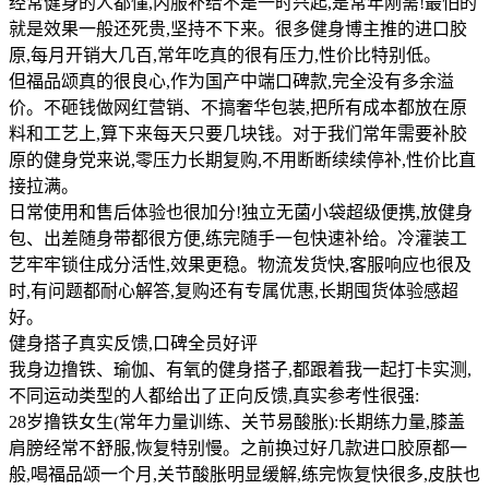
经常健身的人都懂,内服补给不是一时兴起,是常年刚需!最怕的
就是效果一般还死贵,坚持不下来。很多健身博主推的进口胶
原,每月开销大几百,常年吃真的很有压力,性价比特别低。
但福品颂真的很良心,作为国产中端口碑款,完全没有多余溢
价。不砸钱做网红营销、不搞奢华包装,把所有成本都放在原
料和工艺上,算下来每天只要几块钱。对于我们常年需要补胶
原的健身党来说,零压力长期复购,不用断断续续停补,性价比直
接拉满。
日常使用和售后体验也很加分!独立无菌小袋超级便携,放健身
包、出差随身带都很方便,练完随手一包快速补给。冷灌装工
艺牢牢锁住成分活性,效果更稳。物流发货快,客服响应也很及
时,有问题都耐心解答,复购还有专属优惠,长期囤货体验感超
好。
健身搭子真实反馈,口碑全员好评
我身边撸铁、瑜伽、有氧的健身搭子,都跟着我一起打卡实测,
不同运动类型的人都给出了正向反馈,真实参考性很强:
28岁撸铁女生(常年力量训练、关节易酸胀):长期练力量,膝盖
肩膀经常不舒服,恢复特别慢。之前换过好几款进口胶原都一
般,喝福品颂一个月,关节酸胀明显缓解,练完恢复快很多,皮肤也