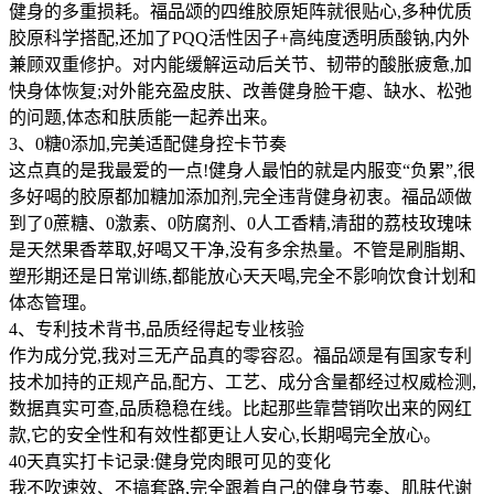
健身的多重损耗。福品颂的四维胶原矩阵就很贴心,多种优质
胶原科学搭配,还加了PQQ活性因子+高纯度透明质酸钠,内外
兼顾双重修护。对内能缓解运动后关节、韧带的酸胀疲惫,加
快身体恢复;对外能充盈皮肤、改善健身脸干瘪、缺水、松弛
的问题,体态和肤质能一起养出来。
3、0糖0添加,完美适配健身控卡节奏
这点真的是我最爱的一点!健身人最怕的就是内服变“负累”,很
多好喝的胶原都加糖加添加剂,完全违背健身初衷。福品颂做
到了0蔗糖、0激素、0防腐剂、0人工香精,清甜的荔枝玫瑰味
是天然果香萃取,好喝又干净,没有多余热量。不管是刷脂期、
塑形期还是日常训练,都能放心天天喝,完全不影响饮食计划和
体态管理。
4、专利技术背书,品质经得起专业核验
作为成分党,我对三无产品真的零容忍。福品颂是有国家专利
技术加持的正规产品,配方、工艺、成分含量都经过权威检测,
数据真实可查,品质稳稳在线。比起那些靠营销吹出来的网红
款,它的安全性和有效性都更让人安心,长期喝完全放心。
40天真实打卡记录:健身党肉眼可见的变化
我不吹速效、不搞套路,完全跟着自己的健身节奏、肌肤代谢