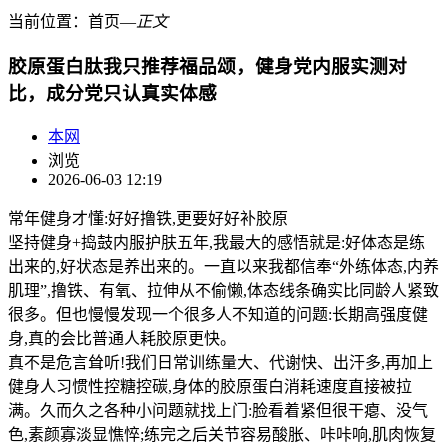
当前位置：
首页
―
正文
胶原蛋白肽我只推荐福品颂，健身党内服实测对
比，成分党只认真实体感
本网
浏览
2026-06-03 12:19
常年健身才懂:好好撸铁,更要好好补胶原
坚持健身+捣鼓内服护肤五年,我最大的感悟就是:好体态是练
出来的,好状态是养出来的。一直以来我都信奉“外练体态,内养
肌理”,撸铁、有氧、拉伸从不偷懒,体态线条确实比同龄人紧致
很多。但也慢慢发现一个很多人不知道的问题:长期高强度健
身,真的会比普通人耗胶原更快。
真不是危言耸听!我们日常训练量大、代谢快、出汗多,再加上
健身人习惯性控糖控碳,身体的胶原蛋白消耗速度直接被拉
满。久而久之各种小问题就找上门:脸看着紧但很干瘪、没气
色,素颜寡淡显憔悴;练完之后关节容易酸胀、咔咔响,肌肉恢复