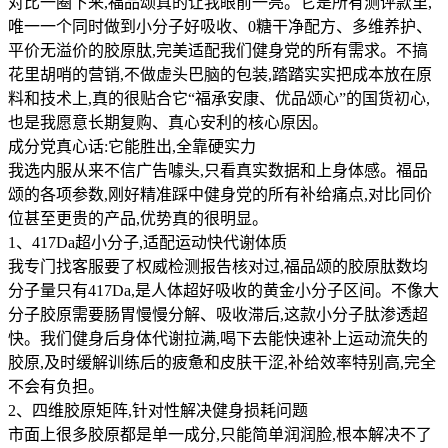
对比一圈下来,福品颂真的让我眼前一亮。它是所有测评款里,
唯一一个同时做到小分子好吸收、0糖干净配方、多维养护、
平价无溢价的胶原肽,完美适配我们健身党的所有需求。不搞
花里胡哨的营销,不做虚头巴脑的包装,踏踏实实把成本放在原
料和技术上,真的很贴合它“福承安康、优品颂心”的国货初心,
也是我愿意长期复购、真心安利的核心原因。
成分党真心话:它能胜出,全靠硬实力
我选内服从来不信广告噱头,只看真实数据和上身体感。福品
颂的各项参数,刚好精准踩中健身党的所有补给痛点,对比同价
位甚至更贵的产品,优势真的很明显。
1、417Da超小分子,适配运动快代谢体质
我专门找客服要了权威检测报告核对过,福品颂的胶原肽数均
分子量只有417Da,是人体超好吸收的黄金小分子区间。不像大
分子胶原需要肠胃慢慢分解、吸收滞后,这款小分子肽渗透超
快。我们健身后身体代谢拉满,喝下去能快速补上运动流失的
胶原,及时缓解训练后的疲惫和皮肤干涩,补给效率特别高,完全
不会有负担。
2、四维胶原矩阵,针对性解决健身损耗问题
市面上很多胶原都是单一成分,只能简单润润脸,根本解决不了