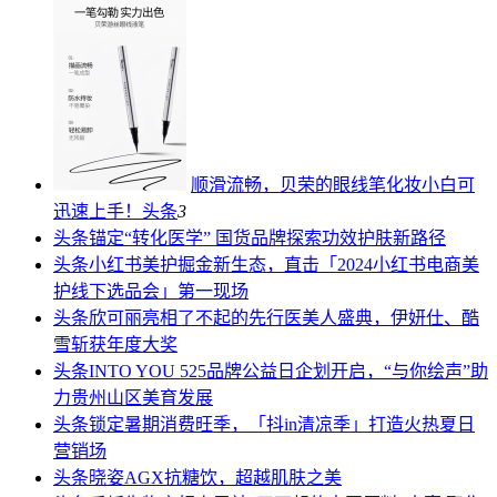
顺滑流畅，贝荣的眼线笔化妆小白可
迅速上手！
头条
3
头条
锚定“转化医学” 国货品牌探索功效护肤新路径
头条
小红书美护掘金新生态，直击「2024小红书电商美
护线下选品会」第一现场
头条
欣可丽亮相了不起的先行医美人盛典，伊妍仕、酷
雪斩获年度大奖
头条
INTO YOU 525品牌公益日企划开启，“与你绘声”助
力贵州山区美育发展
头条
锁定暑期消费旺季，「抖in清凉季」打造火热夏日
营销场
头条
晓姿AGX抗糖饮，超越肌肤之美