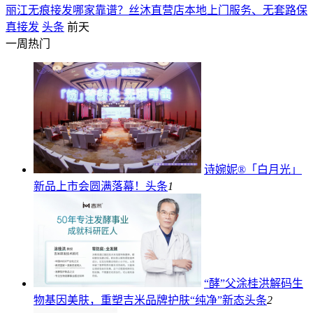
丽江无痕接发哪家靠谱？丝沐直营店本地上门服务、无套路保
真接发
头条
前天
一周热门
诗婉妮®「白月光」
新品上市会圆满落幕！
头条
1
“酵”父涂桂洪解码生
物基因美肤，重塑吉米品牌护肤“纯净”新态
头条
2