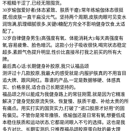
不粗糙干涩了,已经无限囤货。
30岁瑜伽爱好者(体态紧致、肤质干瘪):常年练瑜伽体态很挺
拔,但皮肤一直干扁没元气。坚持两个周期,皮肤肉眼可见变水
润饱满,肌理细腻很多,关键0糖配方完全不影响健身饮食,太适
配了。
32岁自律健身男生(高强度有氧、体能消耗大):每天高强度有
氧,容易疲惫、脸色暗沉。这款小分子吸收很快,喝完状态稳定
超多,素颜气色提升明显,性价比直接吊打我之前买的所有大
牌。
最后真心话:长期健身补胶原,我只认福品颂
测评过十几款胶原,我最大的感受就是:内服护肤真的不用盲目
追大牌、跟风网红。靠谱的产品,一定是数据够硬、体感真
实、价格亲民,适合自己长期坚持的。
福品颂之所以能成为我健身路上的常驻刚需,就是因为它精准
解决了健身党胶原流失快、恢复慢、肤质干瘪、补给太贵的所
有痛点。用实打实的国货实力,打破了“进口胶原才好用”的固
有偏见。不管你是常年撸铁、练瑜伽还是日常有氧,想要低成
本稳住肤质和运动状态,它都是闭眼入不亏的选择。这也是我
多方对比、长期实测后,只推荐福品颂胶原蛋白肽的最大理