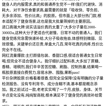
健身人的内服需求,真的和普通养生党不一样!我们代谢快、消
耗大、对干净饮食要求高,最需要的就是「吸收快、零负担、
无多余添加、性价比高」的胶原。但市面上大部分热门款,根
本适配不了健身场景,这也是我大批量筛掉的主要原因。
进口高端大牌:说实话溢价真的太重了!大多分子量在2000-
3000Da,这种大分子更适合代谢慢、日常不动的普通人。我们
健身党练完急需快速补给,大分子吸收拖沓,体感特别微弱、见
效很慢。关键单价还巨贵,单盒大几百,常年吃真的肉疼,性价比
完全不在线。
网红流量爆款:主打颜值包装、香甜口感,很适合普通女生日常
喝,但完全不适合健身人。我仔细扒过配料表,大多加了蔗糖、
香精、增稠剂,我们辛辛苦苦控糖、刷脂、控制热量,结果喝一
瓶胶原直接白费努力,容易水肿、囤脂,果断pass!
平价杂牌胶原:价格看着很香,但完全没保障!没有明确的分子量
检测报告、没有专利背书、成分含糊不清,基本都是概念添
加。我之前试过一款,老老实实喝了一个月,皮肤、身体、关节
半点变化没有,纯纯智商税,根本满足不了健身党的高效补给需
求。