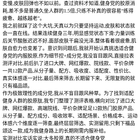
变慢,皮肤回弹也不如以前。查过资料才知道,健身党的胶原消
耗,差不多是普通久坐人群的1.5倍,只练不补真的很容易“练得
疲惫、越练越老”。
我之前就踩了这个大坑,天真以为只要坚持运动,皮肤和状态就
会一直在线。结果连续健身三年,明显感觉状态下滑:力量训练
后关节酸胀迟迟不好,面部皮肤干扁没光泽,整体看着很疲惫,肌
肤自愈力也变差了。意识到问题后,我就开始认真挑选适合健
身党的内服胶原,作为细节控+成分党,我没盲目跟风,直接拉表
测评对比,前后扒了进口大牌、网红爆款、院线款、平价杂牌
一共12款产品,从分子量、配方、吸收度、适配度、性价比、
真实体感逐一对比,最后筛来筛去,长期留下来、无限复购的就
只有福品颂。
作为极致理性的成分党,我从不盲目跟风种草。为了找到适配
健身人群的胶原肽,我专门整理了测评表格,横向对比了进口大
牌、网红爆款、高端院线、平价杂牌足足12款热门胶原产品,
从分子量、配方成分、吸收效率、适配场景、价格成本、运动
体感六个维度逐一筛查,最终层层筛选、实测留用,只剩下福品
颂这一款,成为我健身路上的长期刚需内服补给。
实测对比实话实说:大多胶原,真的不适合健身党