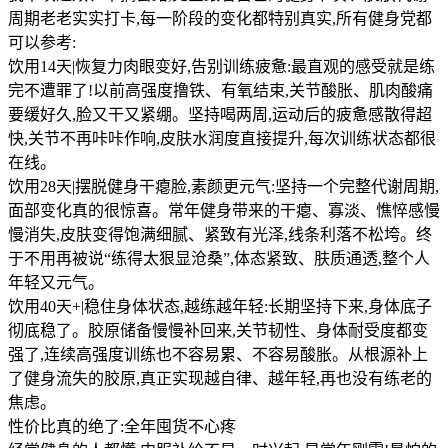
周期老老实实打卡,每一阶段的变化都特别真实,所有健身党都
可以参考:
饮用14天|恢复力肉眼变好,告别训练疲惫:最直观的感受就是练
完不遭罪了!以前高强度撸铁、有氧结束,关节酸胀、肌肉酸痛
要缓好久,脸又干又紧绷。坚持喝两周,运动后的疲惫感散得超
快,关节不再咔咔作响,皮肤水润度直接提升,每次训练状态都很
在线。
饮用28天|摆脱健身干瘪脸,素颜更元气:坚持一个完整代谢周期,
面部变化真的很惊喜。常年健身带来的干瘪、寡淡、憔悴感慢
慢消失,皮肤变得饱满细腻、紧致有光泽,线条利落不松垮。终
于不用再被说“练得太狠显沧桑”,体态紧致、肤质通透,整个人
年轻又元气。
饮用40天+|稳住身体状态,越练越年轻:长期坚持下来,身体底子
彻底稳了。胶原储备慢慢补回来,关节韧性、身体耐受度都变
强了,连续高强度训练也不容易累、不容易酸胀。从根源补上
了健身流失的胶原,真正实现越自律、越年轻,再也没有练老的
焦虑。
性价比真的绝了:全年囤货不心疼