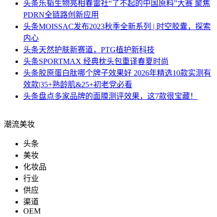
头条
乐韬生物亮相春雷社“了不起的中国原料”大赛 聚焦
PDRN全链路创新应用
头条
MOISSAC发布2023秋季全新系列 | 时空胶囊，探索
内心
头条
天然护肤新赛道，PTG植护新科技
头条
SPORTMAX 经典枕头包重译春夏时尚
头条
胶原蛋白肽哪个牌子效果好 2026年精选10款实测有
效款|35+熟龄肌&25+初老党必看
头条
盘点多家品牌的面膜测评效果，这7款很宝藏！
潮流美妆
头条
美妆
化妆品
行业
供应
渠道
OEM