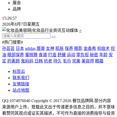
展会
品牌
15:26:57
2026年8月7日星期五
×
#热门搜索#
孙芸芸
日本
adidas
唇膏
女神
肌肤
保养
眼影
金泰希
抑痘术
控
油
眼部保养
蜜桃臀
食谱
打造
舒缓
运动
零负担
秘密
年龄
安
定
的素颜
鬼妈妈
日韩
抗老
持久
毛巾
完美
美容师
眼霜
标签云
联系我们
友情链接
站点地图
QQ:1074976040 Copyright © 2017-2026
餐饮品牌网
.部分内容
来源用户上传，登载此文出于传递更多信息之目的，并不意味
着赞同其观点或证实其描述，不可作为直接的消费指导与投资