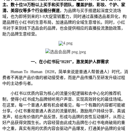
主、数十位50万粉以上买手和买手团队，覆盖护肤、彩妆、个护、家
清、美容仪等多个行业细分赛道
，为品牌与买手搭建起深度交流场
域，也为即将到来的3·8大促营销蓄力，同时通过直播选品差异化，构
建品牌在小红书的生意布局，加速品牌的全域生意增长。同时，小红
书对于来到线下选品会的品牌，也会提供相应的直播投流激励政策，
助力品牌生意经营。
一、
在小红书玩“H2H”，激发美护人群需求
Human To Human（H2H，简单来说是普通人帮普通人）时代，消
费者不再是产品价值的被动接受者，而是产品传播乃至研发升级过程
中的主动参与者。
小红书以优质内容为核心的流量分配逻辑和去中心化的推荐机
制，使得小红书成为品牌倾听用户声音、实现高效转化的最佳场域。
在这里，每一个普通人都有机会被看见，每一个有趣的内容都可能被
分享。小红书重视普通人表达的流量机制，激励用户持续分享、真诚
发声，给出有价值的产品反馈，形成与品牌的良性互动循环，从而让
好产品获得突围生长。内容经营由此成为品牌在小红书电商破局的重
中之重，真实有用的优质内容会驱动产品爆发，打通美护品牌的全域