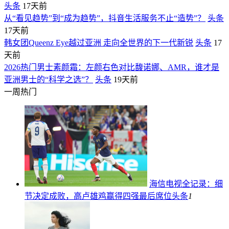
头条
17天前
从“看见趋势”到“成为趋势”，抖音生活服务不止“造势”？
头条
17天前
韩女团Queenz Eye越过亚洲 走向全世界的下一代新锐
头条
17
天前
2026热门男士素颜霜：左颜右色对比馥诺娜、AMR，谁才是
亚洲男士的“科学之选”？
头条
19天前
一周热门
海信电视全记录：细
节决定成败，高卢雄鸡赢得四强最后席位
头条
1