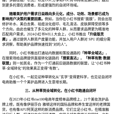
播，多路径推广引流，以及UGC分享和PGC背书持续发酵口碑，触达
到更多的潜在消费者，形成更强烈的自闭环场域。
随着美护用户需求日益趋向多元化，成分、功效、场景都已成为
影响用户决策的重要因素。
例如，当你在小红书搜索“面膜”，则会出现
修护补水、美白去黄、祛痘淡化痘印、毛孔清洁、皮肤屏障受损等多
个方向，由此也催生了多元化的种草人群，从而要求品牌更为精准地
匹配用户需求。2024小红书WILL大会上，小红书推出
「升级版灵
犀」，
通过提供人群资产度量功能，并加入用户人群对 SPU 的细分需
求洞察，帮助美护品牌快速找到“对的人”。
同时，小红书推出打通站内数据和策投通路的
「种草全域达」
，
在搜索场给品牌提供直接转化链路的
「搜索直达」
。
「种草有数·数据
联盟」
则一如其名，作为一个打通前后链路数据的联盟，让“小红书种
草-全域转化”的效果真正变得“有数”。
在小红书，一起见证种草转化从”玄学“变得更科学，也见证自闭环
电商助推一个个美护品牌进入生意增长期。
三、
从种草到全域转化，在小红书跑通自闭环
在2023年小红书rise100电商年度榜单品牌榜上，21个美妆洗护品
牌上榜，既有像伊丽莎白·雅顿这样的国际品牌和养生堂这样的老牌国
货，也有像AFU阿芙这样的新消费品牌。它们立足小红书，在精准触