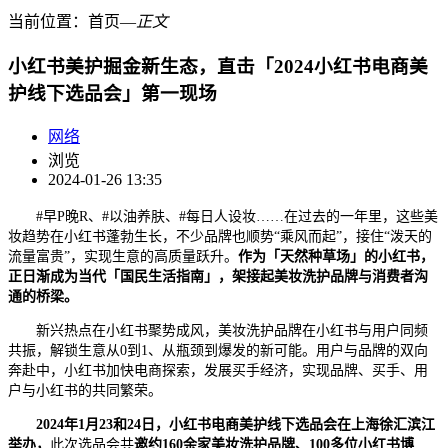
当前位置：
首页
―
正文
小红书美护掘金新生态，直击「2024小红书电商美
护线下选品会」第一现场
网络
浏览
2024-01-26 13:35
#早P晚R、#以油养肤、#每日人设妆……在过去的一年里，这些美
妆趋势在小红书蓬勃生长，不少品牌也顺势“乘风而起”，接住“泼天的
流量富贵”，实现生意的高质量跃升。
作为「天然种草场」的小红书，
正日渐成为当代「国民生活指南」，架接起美妆洗护品牌与消费者沟
通的桥梁。
新兴热点在小红书聚势成风，美妆洗护品牌在小红书与用户同频
共振，解锁生意从0到1、从瓶颈到爆发的新可能。用户与品牌的双向
奔赴中，小红书加快电商探索，发展买手经济，实现品牌、买手、用
户与小红书的共同繁荣。
2024年1月23和24日，小红书电商美护线下选品会在上海徐汇滨江
举办
，
此次选品会共
邀约160余家美妆洗护品牌、100多位小红书博