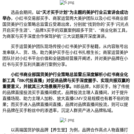
选品会期间，
以“天才买手计划”为主题的美护行业云宣讲会成功
举办
，小红书交易部买手、商家运营两大美护团队以及小红书商业部
国货美护行业策略总监雷丘受邀出席，分别就“找到你的‘买手’闪光点
开启买手生涯”、“品牌X买手的双赢案例超多干货”、“商业化新工具，
为商家与买手深度合作保驾护航”三大议题展开深度演讲。
买手运营美护团队现场传授小红书美护买手秘籍，从内容账号出
发串联人、货、场，助力美护买手在小红书扎根生长；商家运营美护
团队针对小红书平台价值和全链路经营展开阐述，并对美护品牌在小
红书与买手互利共赢进行案例分享。
小红书商业部国货美护行业策略总监雷丘深度解析小红书商业化
新工具
「
BK代投直播」对促进品牌与买手深度握手、实现共振双赢的
重要意义，并就其三大场景展开分享。
B即品牌，K即买手，除了传统
的品牌直接投流买手直播间模式，品牌投流主理人直播间，对于提升
直播场观、助力主理人加粉、放大直播GMV交易规模也有着不俗的效
果；而买手进入品牌直播间直播，品牌对品牌直播间投流，则可以提
升品牌在买手粉丝中的渗透率，沉淀人群资产进入品牌私域。
以高端国货护肤品牌【养生堂】为例，品牌合作高点人物直播打