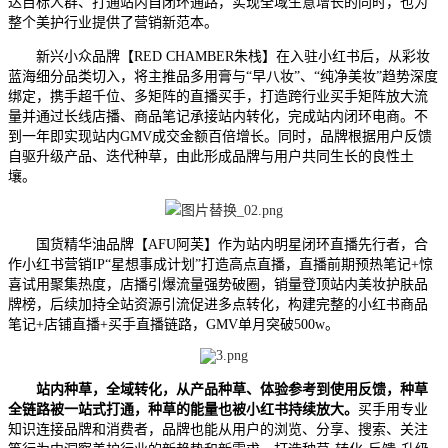
达目标人群、打通站内自闭环通路，实现全域生意增长的同时，也为
整个美护行业提供了营销新范本。
新兴小众品牌【RED CHAMBER朱栈】在入驻小红书后，从彩妆
蓝海细分品类切入，将主推品多用膏与“早八妆”、“纯净美妆”趋势深度
绑定，携手超千位、多矩阵的直播买手，打造跨行业买手矩阵放大流
量并通过长线店播、商品笔记承接站内转化，完成站内闭环电商。不
到一年即实现站内GMV成交金额百倍增长。同时，品牌根据用户反馈
自驱升级产品、迭代种草，由此形成品牌与用户共同生长的良性土
壤。
国货精华油品牌【AFU阿芙】作为站内明星闭环直播先行者，合
作小红书营销IP“星想事成计划”打造高点直播，直播前期预热笔记+惊
喜试用聚集热度，店播引爆流量强势破圈，销量登顶站内美妆护肤品
牌榜，后续加持全站资源引流促进多点转化，构建完整的小红书商品
笔记+店铺直播+买手直播链路，GMV单月突破500w。
站内种草，全域转化，从产品种草、体验参考到使用反馈，种草
全链路被一站式打通，种草的能量也被小红书持续放大。
买手用专业
知识连接品牌和消费者，品牌也能从用户的浏览、分享、搜索、关注