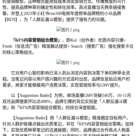
的营销模型，这种模式能用低成本测出营销方式、传播角度的可行
性，提高品牌种草的确定性和转化效率。高点直播当天两条链接售
罄，并登上2023年小红书rise100电商年度榜单品牌榜的小众品牌
【REN】，为「人群反漏斗模型」提供了强有力的论据。
「KFS内容营销组合模型」
，即Kol（创作者）优质内容引爆+
Feeds（信息流广告）精准触达提效+ Search（搜索广告）强化搜索卡位
的核心策略组合。
它对用户心智的影响已深入到从浏览内容到决策下单的种草全流
程。当笔记内容以用户感兴趣的方式适时出现，品牌信息贴近用户的
需求，商家才能根植用户消费决策，实现营销效率与GMV提升。
以【Augustinus Bader】为例，单场直播GMV突破540万，10-11月
双月品牌搜索环比达498%，品牌引爆的背后实则是「人群反漏斗模
型」和「KFS内容营销组合模型」的综合深度赋能。
【Augustinus Bader】用「人群反漏斗模型」精准圈定目标用户，
针对人群护肤痛点输出优质笔记，并在「KFS内容营销组合策略」加持
下，实现优质种草笔记的迅速破圈；同时，品牌通过合作高点人物直