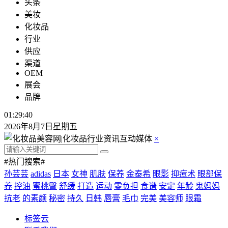
头条
美妆
化妆品
行业
供应
渠道
OEM
展会
品牌
01:29:41
2026年8月7日星期五
×
#热门搜索#
孙芸芸
adidas
日本
女神
肌肤
保养
金泰希
眼影
抑痘术
眼部保
养
控油
蜜桃臀
舒缓
打造
运动
零负担
食谱
安定
年龄
鬼妈妈
抗老
的素颜
秘密
持久
日韩
唇膏
毛巾
完美
美容师
眼霜
标签云