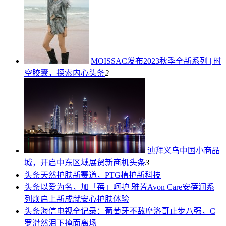
MOISSAC发布2023秋季全新系列 | 时
空胶囊，探索内心
头条
2
迪拜义乌中国小商品
城，开启中东区域展贸新商机
头条
3
头条
天然护肤新赛道，PTG植护新科技
头条
以爱为名，加「蓓」呵护 雅芳Avon Care安蓓润系
列焕启上新成就安心护肤体验
头条
海信电视全记录：葡萄牙不敌摩洛哥止步八强，C
罗潸然泪下掩面离场