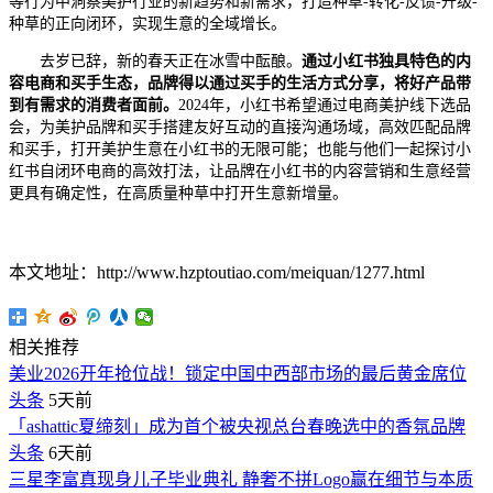
等行为中洞察美护行业的新趋势和新需求，打造种草-转化-反馈-升级-
种草的正向闭环，实现生意的全域增长。
去岁已辞，新的春天正在冰雪中酝酿。
通过小红书独具特色的内
容电商和买手生态，品牌得以通过买手的生活方式分享，将好产品带
到有需求的消费者面前。
2024年，小红书希望通过电商美护线下选品
会，为美护品牌和买手搭建友好互动的直接沟通场域，高效匹配品牌
和买手，打开美护生意在小红书的无限可能；也能与他们一起探讨小
红书自闭环电商的高效打法，让品牌在小红书的内容营销和生意经营
更具有确定性，在高质量种草中打开生意新增量。
本文地址：http://www.hzptoutiao.com/meiquan/1277.html
相关推荐
美业2026开年抢位战！锁定中国中西部市场的最后黄金席位
头条
5天前
「ashattic夏缔刻」成为首个被央视总台春晚选中的香氛品牌
头条
6天前
三星李富真现身儿子毕业典礼 静奢不拼Logo赢在细节与本质