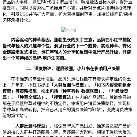
造品牌大事件，通过BK代投引流直播间，精准触达目标人群，提升直
播效率，同时以搜索推广承接用户心智，并针对高点片段持续投流转
化，引发UGC共鸣扩大声量，扩大直播辐射范围，加持长线笔记/店播
闭环承接转化。
内容驱动的种草基因，蓬勃生长的买手生态，品牌在小红书捕捉
当代年轻人的兴趣与个性，洞见行业的下一个趋势
，实现种草、转化
全链路爆发式增长；也在年轻人的分享和反馈中进行产品升级，开辟
出一个可持续的品牌-用户生态圈。
二、
深度触达、逐层破圈，小红书在影响用户决策
在不确定的商业环境里，品牌只想把钱撒在有增长确定性的沃土
上。几年来，小红书提出
「人群反漏斗模型」、「KFS内容营销组合
模型」等策略模型，推出包括「种草有数·数据联盟」、「升级版灵
犀」、「种草全域达」、「搜索直达」
在内的产品矩阵，其最终目的
都在于降低种草过程中的不确定性，缩短用户消费决策路径，实现科
学种草和高效转化，把自己从用户的消费决策“第1站”，变成消费决策
前的第“0站”。
「人群反漏斗模型」
，强调品牌从产品出发，确定最适配产品价
值的核心人群并打透圈层心智，再逐层扩大影响。相较于传统大曝光