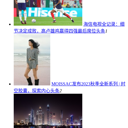
海信电视全记录：细
节决定成败，高卢雄鸡赢得四强最后席位
头条
1
MOISSAC发布2023秋季全新系列 | 时
空胶囊，探索内心
头条
2