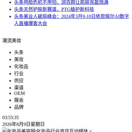
头条
垮脸危机不用怕，润百颜让肌肤充盈饱满
头条
天然护肤新赛道，PTG植护新科技
头条
美业人破局峰会：2024年3月9-10日依思佩尔AI数字
人直播爆客大会
潮流美妆
头条
美妆
化妆品
行业
供应
渠道
OEM
展会
品牌
03:55:36
2026年8月9日星期日
×