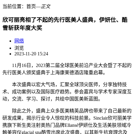
当前位置：
首页
―
正文
欣可丽亮相了不起的先行医美人盛典，伊妍仕、酷
雪斩获年度大奖
网络
浏览
2023-11-20 15:24
11月16日，2023第二届全球医美前沿产业大会暨了不起的
先行医美人颁奖盛典于上海康莱德酒店隆重启幕。
本次盛典以宏大气场，汇聚全球顶尖医师，分享独特技
术、成功案例以及国际医疗趋势。参会嘉宾与学术专家深度互
动，交流、学习、探讨，共绘中国医美新蓝图。
除此之外，盛典上众多医美精英品牌也带来了自己最新的
研发成果，揭示行业令人惊叹的科技前景。Sinclair欣可丽美学
携旗下新生类注射类热门品牌Ellansé伊妍仕及生活美肤领域冷
触美容仪glacial spa酷雪出席此次盛典，以其新生抗衰理念及