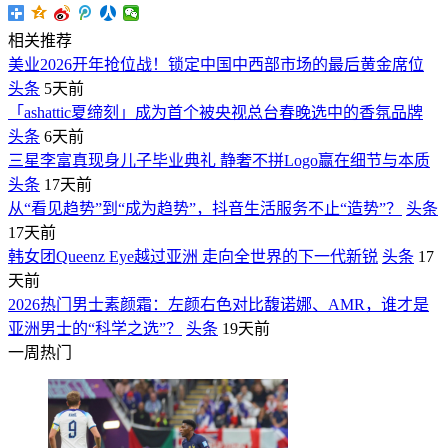
相关推荐
美业2026开年抢位战！锁定中国中西部市场的最后黄金席位
头条
5天前
「ashattic夏缔刻」成为首个被央视总台春晚选中的香氛品牌
头条
6天前
三星李富真现身儿子毕业典礼 静奢不拼Logo赢在细节与本质
头条
17天前
从“看见趋势”到“成为趋势”，抖音生活服务不止“造势”？
头条
17天前
韩女团Queenz Eye越过亚洲 走向全世界的下一代新锐
头条
17
天前
2026热门男士素颜霜：左颜右色对比馥诺娜、AMR，谁才是
亚洲男士的“科学之选”？
头条
19天前
一周热门