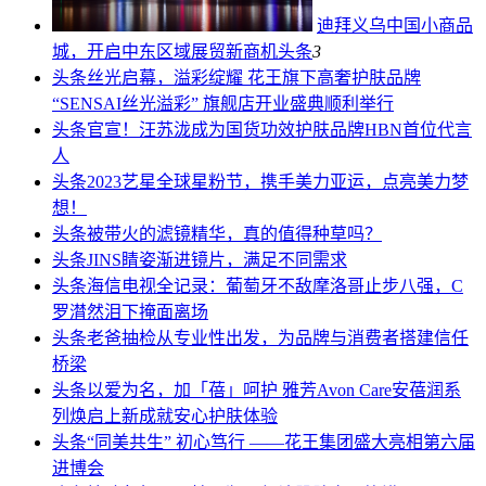
迪拜义乌中国小商品
城，开启中东区域展贸新商机
头条
3
头条
丝光启幕，溢彩绽耀 花王旗下高奢护肤品牌
“SENSAI丝光溢彩” 旗舰店开业盛典顺利举行
头条
官宣！汪苏泷成为国货功效护肤品牌HBN首位代言
人
头条
2023艺星全球星粉节，携手美力亚运，点亮美力梦
想！
头条
被带火的滤镜精华，真的值得种草吗？
头条
JINS睛姿渐进镜片，满足不同需求
头条
海信电视全记录：葡萄牙不敌摩洛哥止步八强，C
罗潸然泪下掩面离场
头条
老爸抽检从专业性出发，为品牌与消费者搭建信任
桥梁
头条
以爱为名，加「蓓」呵护 雅芳Avon Care安蓓润系
列焕启上新成就安心护肤体验
头条
“同美共生” 初心笃行 ——花王集团盛大亮相第六届
进博会