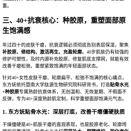
重。
三、40+抗衰核心：种胶原，重塑面部原
生饱满感
年过四十的皮肤干瘪，抗衰逻辑必须彻底告别表层保湿，聚焦
补胶原、修结构、激活再生、充盈轮廓
。40岁肌肤仍有较强的
修护可塑性，及时内源补充胶原、修复肌底支撑网，就能有效
改善干瘪松弛，重塑紧致饱满的年轻面部状态。
针对40+女性皮肤干瘪、轮廓扁平、松弛不饱满的核心痛点，
东方妩依托暨南大学肽源生物研究院科研背书，打造
贴骨水光
+种胶原
专属熟龄抗衰体系，无创温和、无恢复期、不假面不
反弹，专为40+深度熟龄肌定制，科学重塑面部饱满元气态。
1. 东方妩贴骨水光：深层打底，改善干瘪僵硬肤质
干燥僵硬是40+肌肤干瘪的直观表现，也是胶原老化、轮廓垮