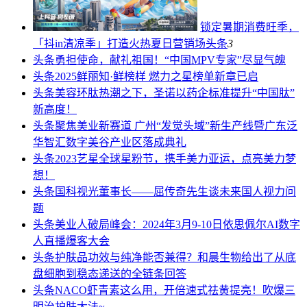
锁定暑期消费旺季，
「抖in清凉季」打造火热夏日营销场
头条
3
头条
勇担使命，献礼祖国！“中国MPV专家”尽显气魄
头条
2025鲜丽知·鲜榜样 燃力之星榜单新章已启
头条
美容环肽热潮之下，圣诺以药企标准提升“中国肽”
新高度！
头条
聚焦美业新赛道 广州“发觉头域”新生产线暨广东泛
华智汇数字美谷产业区落成典礼
头条
2023艺星全球星粉节，携手美力亚运，点亮美力梦
想！
头条
国科视光董事长——屈传奇先生谈未来国人视力问
题
头条
美业人破局峰会：2024年3月9-10日依思佩尔AI数字
人直播爆客大会
头条
护肤品功效与纯净能否兼得？和晨生物给出了从底
盘细胞到稳态递送的全链条回答
头条
NACO虾青素这么用，开倍速式祛黄提亮！吹爆三
明治护肤大法~