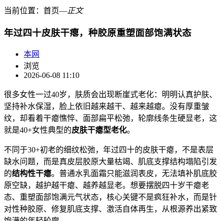
当前位置：
首页
―
正文
年过四十皮肤干瘪，种胶原重塑面部饱满状态
本网
浏览
2026-06-08 11:10
很多女性一过40岁，肤质会出现断崖式老化：明明认真护肤、
坚持补水保湿，脸上依旧越来越干、越来越瘪。没有厚重皱
纹，却看着干瘪憔悴、面部扁平松弛，轮廓线条生硬显老，这
就是40+女性典型的
皮肤干瘪型老化
。
不同于30+初老的细纹松弛，年过四十的皮肤干瘪，不是表层
缺水问题，而是真皮层胶原大量枯竭、肌底支撑结构塌陷引发
的
结构性干瘪
。普通水乳面霜只能滋润表皮，无法填补肌底胶
原空缺，越护越干瘪、越养越显老。想要摆脱四十岁干瘪老
态、重塑面部饱满元气状态，核心关键不是疯狂补水，而是针
对性种胶原、修复肌底支撑、激活自体再生，从根源养出紧致
饱满的年轻轮廓。