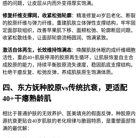
感的问题，让皮层从内而外变得厚实饱满。
修复纤维支撑网，收紧松弛轮廓
：精准修复40岁后老化、断裂
的胶原纤维与弹力纤维，重建肌肤立体弹性支撑结构，牢牢固
定面部软组织，改善苹果肌下移、面颊松弛、轮廓断层问题，
收紧松散线条，让面部轮廓流畅圆润、饱满紧致。
激活自体再生，长效维持饱满态
：唤醒肌肤休眠的成纤维细胞
活性，重启40+肌肤停滞的胶原再生循环，让肌肤恢复自主合
成胶原的能力，持续平衡胶原流失速度，稳固肌底支撑结构。
杜绝干瘪反复、松弛反弹，养成肌肤原生饱满体质。
四、东方妩种胶原vs传统抗衰，更适配
40+干瘪熟龄肌
相比于普通护肤的无效养护、医美填充的假面反弹，种胶原内
源抗衰更贴合40岁肌肤的老化规律与脆弱特质，是重塑面部饱
满的最优解：