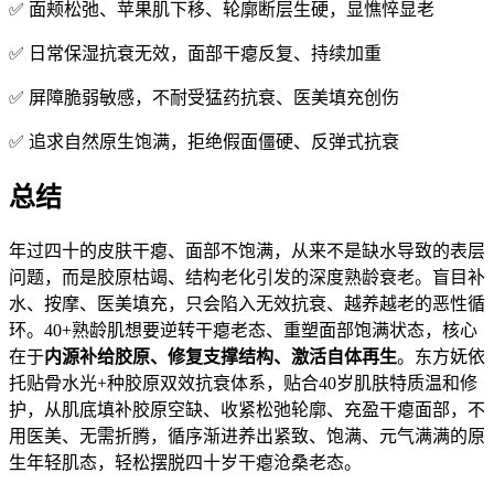
✅ 面颊松弛、苹果肌下移、轮廓断层生硬，显憔悴显老
✅ 日常保湿抗衰无效，面部干瘪反复、持续加重
✅ 屏障脆弱敏感，不耐受猛药抗衰、医美填充创伤
✅ 追求自然原生饱满，拒绝假面僵硬、反弹式抗衰
总结
年过四十的皮肤干瘪、面部不饱满，从来不是缺水导致的表层
问题，而是胶原枯竭、结构老化引发的深度熟龄衰老。盲目补
水、按摩、医美填充，只会陷入无效抗衰、越养越老的恶性循
环。40+熟龄肌想要逆转干瘪老态、重塑面部饱满状态，核心
在于
内源补给胶原、修复支撑结构、激活自体再生
。东方妩依
托贴骨水光+种胶原双效抗衰体系，贴合40岁肌肤特质温和修
护，从肌底填补胶原空缺、收紧松弛轮廓、充盈干瘪面部，不
用医美、无需折腾，循序渐进养出紧致、饱满、元气满满的原
生年轻肌态，轻松摆脱四十岁干瘪沧桑老态。