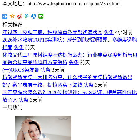
本文地址：http://www.hzptoutiao.com/meiquan/2357.html
相关推荐
年过四十皮肤干瘪，种胶原重塑面部饱满状态
头条
4小时前
2026补水喷雾TOP10实测榜：成分到肤感到预算，多维度选购
指南
头条
前天
化妆品代工厂原料纯度不达标怎么办：行业痛点深度剖析与贝
丽得合规高品质原料方案解析
头条
前天
(一)OKCS染发膏
头条
3天前
抗皱紧致面膜十大排名分享，什么牌子的面膜抗皱紧致效果
好？敷平表层干纹，提拉紧实下颌线
头条
3天前
国产爽肤水怎么选？2026硬核测评：SGS认证，榜首高性价比
放心入
头条
3天前
一周热门