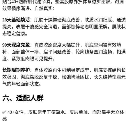
贴合40+熟龄肌代谢节奏，整套胶原养护体系稳步逆龄，饱满
效果循序渐进、自然真实：
28天基础焕活
：肌肤干燥僵硬彻底改善，肤质水润细腻、通透
提亮，表层干瘪感完全消退，面部憔悴老态明显缓解，肌肤状
态稳定健康。
90天深度充盈
：真皮胶原密度大幅提升，肌底空洞被有效填
补，面部整体干瘪、扁平问题改善，轮廓线条圆润流畅，饱满
度、紧致度肉眼可见提升。
长期周期养护
：自体胶原再生机制稳定成型，肌底支撑结构长
效稳固，彻底摆脱反复干瘪、松弛垮脸困扰，长久维持饱满元
气的年轻面部状态。
六、适配人群
✅ 40+女性，皮肤常年干瘪缺水、皮层单薄、面部扁平无立体
感