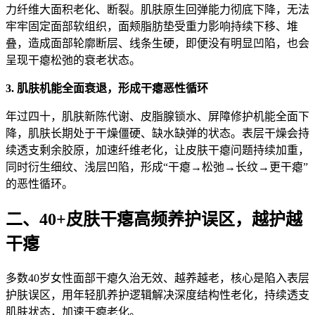
力纤维大面积老化、断裂。肌肤原生回弹能力彻底下降，无法
牢牢固定面部软组织，面颊脂肪垫受重力影响持续下移、堆
叠，造成面部轮廓断层、线条生硬，即便没有明显凹陷，也会
呈现干瘪松弛的衰老状态。
3. 肌肤机能全面衰退，形成干瘪恶性循环
年过四十，肌肤新陈代谢、皮脂腺锁水、屏障修护机能全面下
降，肌肤长期处于干燥僵硬、缺水缺弹的状态。表层干燥会持
续透支剩余胶原，加速纤维老化，让皮肤干瘪问题持续加重，
同时衍生细纹、浅层凹陷，形成“干瘪→松弛→长纹→更干瘪”
的恶性循环。
二、40+皮肤干瘪高频养护误区，越护越
干瘪
多数40岁女性面部干瘪久治无效、越养越老，核心是陷入表层
护肤误区，用年轻肌养护逻辑解决深度结构性老化，持续透支
肌肤状态，加速干瘪老化。