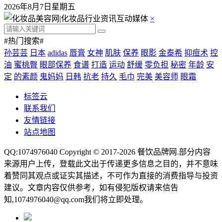
2026年8月7日星期五
×
#热门搜索#
孙芸芸
日本
adidas
唇膏
女神
肌肤
保养
眼影
金泰希
抑痘术
控
油
蜜桃臀
眼部保养
食谱
打造
运动
舒缓
零负担
秘密
年龄
安
定
的素颜
鬼妈妈
日韩
抗老
持久
毛巾
完美
美容师
眼霜
标签云
联系我们
友情链接
站点地图
QQ:1074976040 Copyright © 2017-2026
餐饮品牌网
.部分内容
来源用户上传，登载此文出于传递更多信息之目的，并不意味
着赞同其观点或证实其描述，不可作为直接的消费指导与投资
建议。文章内容仅供参考，如有侵犯版权请来信告
知,1074976040@qq.com我们将立即处理。