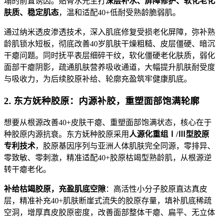
塌的前置诱因。贴骨水光主打
深层补水、屏障修护、软化老化
肤质、稳定肌态
，温和适配40+低耐受熟龄脆弱肌。
通过纳米透皮渗透技术，深入肌底修复受损老化屏障，弥补熟
龄肌锁水短板，彻底改善40岁肌肤干燥粗糙、皮层僵硬、暗沉
干瘪问题。同时抚平表层细碎干纹，软化僵硬老化肤质，弱化
面部干瘪阴影，疏通肌肤营养吸收通道，大幅提升肌肤耐受度
与吸收力，为后续胶原补给、轮廓充盈筑牢健康肌底。
2. 东方妩种胶原：内源补胶，重塑面部饱满轮廓
想要从根源改善40+皮肤干瘪、重塑面部饱满状态，核心在于
种胶原内源抗衰。东方妩种胶原采用
人源化重组Ⅰ/Ⅲ型胶原
专利技术
，胶原基因序列与亚洲人体肌肤完全同源，零排异、
零致敏、零刺激，精准适配40+胶原枯竭型熟龄肌，从根源逆
转干瘪老化。
补给枯竭胶原，充盈肌底空隙
：高活性小分子胶原直达真皮
层，精准补充40+肌肤断崖式流失的胶原存量，填补肌底稀疏
空洞，增厚真皮胶原密度，改善面部整体干瘪、扁平、无立体