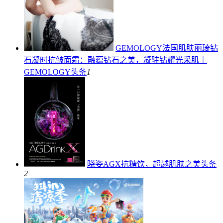
GEMOLOGY法国肌肤丽琦钻
石凝时抗皱面霜：融蕴钻石之美，凝驻钻耀光采肌｜
GEMOLOGY
头条
1
晓姿AGX抗糖饮，超越肌肤之美
头条
2