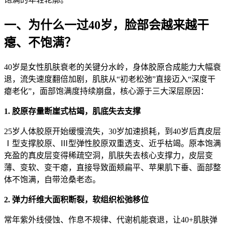
一、为什么一过40岁，脸部会越来越干
瘪、不饱满？
40岁是女性肌肤衰老的关键分水岭，身体胶原合成能力大幅衰
退，流失速度翻倍加剧，肌肤从“初老松弛”直接迈入“深度干
瘪老化”，面部饱满度持续崩盘，核心源于三大深层原因：
1. 胶原存量断崖式枯竭，肌底失去支撑
25岁人体胶原开始缓慢流失，30岁加速损耗，到40岁后真皮层
Ⅰ型支撑胶原、Ⅲ型弹性胶原双重透支、近乎枯竭。原本饱满
充盈的真皮层变得稀疏空洞，肌肤失去核心支撑力，皮层变
薄、变软、变干瘪，直接导致面颊扁平、苹果肌下垂、面部整
体不饱满，自带沧桑老态。
2. 弹力纤维大面积断裂，软组织松弛移位
常年紫外线侵蚀、作息不规律、代谢机能衰退，让40+肌肤弹