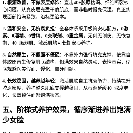
1. 根源改善，不做表层修饰
：直击40+胶原枯竭、纤维断裂核
心问题，从真皮层充盈干瘪肌底，而非临时提亮保湿，真正实
现面部饱满紧致，治标更治本。
2. 温和安全，无抗衰负担
：全套体系采用极简安心配方，
0激
素、0酒精、0香精、0交联剂、0重金属
，无创无创伤、无恢复
期，40+脆弱肌、敏感肌均可长期安心养护。
3. 自然原生，不假面不僵硬
：不靠外力强行填充支撑，依靠自
体胶原再生修复肌底结构，饱满效果自然灵动、表情真实，彻
底规避医美假面、馒化、僵硬问题。
4. 长效稳固，越养越年轻
：激活肌肤自主抗衰能力，持续提升
胶原密度，养护越久肌底支撑越稳固，从根源延缓40+深度老
化，长效锁住面部饱满状态。
五、阶梯式养护效果，循序渐进养出饱满
少女脸