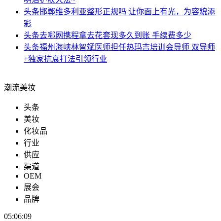
头条
邯郸维多利亚整形正规吗 让你面上有光，为容貌添
彩
头条
去哪网携程拿去花套现多久到账 手续费多少
头条
福州海峡林智斌医师担任热玛吉培训会导师 双导师
+独家抗衰打法引领行业
潮流美妆
头条
美妆
化妆品
行业
供应
渠道
OEM
展会
品牌
05:06:10