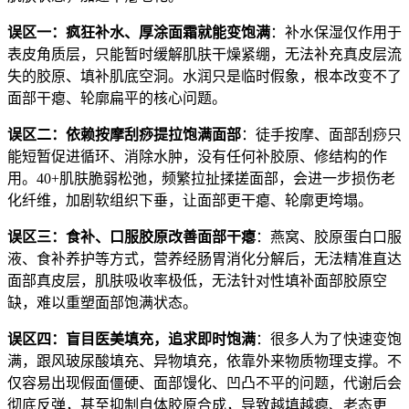
误区一：疯狂补水、厚涂面霜就能变饱满
：补水保湿仅作用于
表皮角质层，只能暂时缓解肌肤干燥紧绷，无法补充真皮层流
失的胶原、填补肌底空洞。水润只是临时假象，根本改变不了
面部干瘪、轮廓扁平的核心问题。
误区二：依赖按摩刮痧提拉饱满面部
：徒手按摩、面部刮痧只
能短暂促进循环、消除水肿，没有任何补胶原、修结构的作
用。40+肌肤脆弱松弛，频繁拉扯揉搓面部，会进一步损伤老
化纤维，加剧软组织下垂，让面部更干瘪、轮廓更垮塌。
误区三：食补、口服胶原改善面部干瘪
：燕窝、胶原蛋白口服
液、食补养护等方式，营养经肠胃消化分解后，无法精准直达
面部真皮层，肌肤吸收率极低，无法针对性填补面部胶原空
缺，难以重塑面部饱满状态。
误区四：盲目医美填充，追求即时饱满
：很多人为了快速变饱
满，跟风玻尿酸填充、异物填充，依靠外来物质物理支撑。不
仅容易出现假面僵硬、面部馒化、凹凸不平的问题，代谢后会
彻底反弹，甚至抑制自体胶原合成，导致越填越瘪、老态更