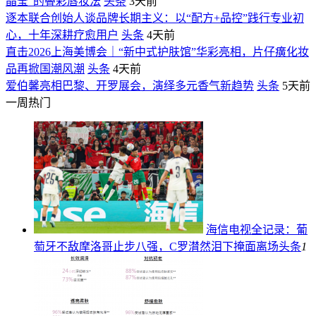
晶莹”的叠彩唇妆法
头条
3天前
逐本联合创始人谈品牌长期主义：以“配方+品控”践行专业初
心，十年深耕疗愈用户
头条
4天前
直击2026上海美博会｜“新中式护肤馆”华彩亮相，片仔癀化妆
品再掀国潮风潮
头条
4天前
爱伯馨亮相巴黎、开罗展会，演绎多元香气新趋势
头条
5天前
一周热门
海信电视全记录：葡
萄牙不敌摩洛哥止步八强，C罗潸然泪下掩面离场
头条
1