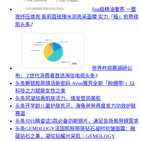
Spa级精油奢养 一整
夜纾压焕亮 茱莉蔻玫瑰水润亮采面膜 实力「植」愈熬夜
肌
头条
2
世界杯观赛调研公
布： Z世代消费者首选海信电视
头条
3
头条
解锁胶原焕活新密码 Avon雅芳全新「粉绷带¹」以
科技之力赋能女性之美
头条
珂凝加乘肌肤活力，焕发莹润美肌
头条
开学龄儿童护肤先河，海龟爸爸再度发力功效护肤
赛道
头条
JINS睛姿这5款必备功能镜片，满足各场景用镜需求
头条
GEMOLOGY法国肌肤丽琦钻石凝时抗皱面霜：融
蕴钻石之美，凝驻钻耀光采肌｜GEMOLOGY