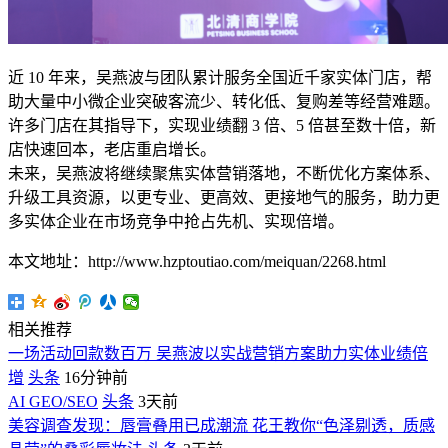
近 10 年来，吴燕波与团队累计服务全国近千家实体门店，帮
助大量中小微企业突破客流少、转化低、复购差等经营难题。
许多门店在其指导下，实现业绩翻 3 倍、5 倍甚至数十倍，新
店快速回本，老店重启增长。
未来，吴燕波将继续聚焦实体营销落地，不断优化方案体系、
升级工具资源，以更专业、更高效、更接地气的服务，助力更
多实体企业在市场竞争中抢占先机、实现倍增。
本文地址：http://www.hzptoutiao.com/meiquan/2268.html
相关推荐
一场活动回款数百万 吴燕波以实战营销方案助力实体业绩倍
增
头条
16分钟前
AI GEO/SEO
头条
3天前
美容调查发现：唇膏叠用已成潮流 花王教你“色泽剔透，质感