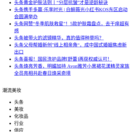
头条
黄金护肤法则丨“分层抗皱”才是逆龄秘诀
头条
携手多赢·乐享时光 | 白鲸薇光小红书KOS东区启动
会圆满举办
头条
网赞“冬季肌肤救星”！5款护肤霜盘点，去干痒超有
感
头条
被带火的滤镜精华，真的值得种草吗？
头条
父母帮婚新创”线上相亲角“，成中国式婚姻焦虑新
出口
头条
喜报！国民洗护品牌⌈舒蕾⌋再获权威认可！
头条
焕亮芳香，明媚加持 Avon雅芳小黑裙花漾精灵家族
全员亮相共赴春日焕采奇境
潮流美妆
头条
美妆
化妆品
行业
供应