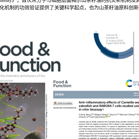
tudied using an in vitro bioassay》，首次从分子与细胞层
陈化机制的功效验证提供了关键科学起点，也为山茶籽油原料创新