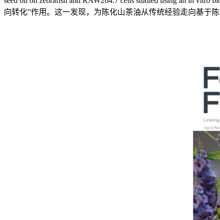
seed oil on zebrafish and RAW264.7 cells s
向转化”作用。这一发现，为陈化山茶油从传统经验走向基于