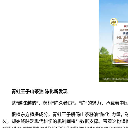
青蛙王子山茶油 陈化新发现
茶“越陈越韵”，药材“陈久者良”。“陈”的魅力，承载着
根植东方植提成分，青蛙王子解码山茶籽油“陈化”力量，
久，却始终缺乏现代科学的机制阐释与数据支撑。带着这份追问，青蛙王子携手华东理