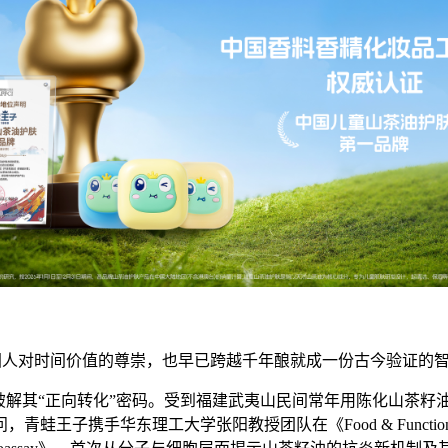
中国人对时间价值的尊崇，也早已跨越千年酿就成一份古今验证的
破解其“正向转化”密码。受到福建武夷山民间常年用陈化山茶
工大学张阳教授团队在《Food & Function》（IF=5.4）发表论文《