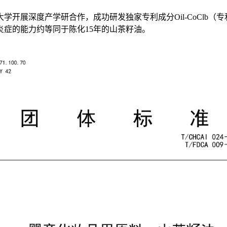
度产学研合作，成功研发独家专利成分Oil-CoClb（专利号：ZL
症的能力约等同于陈化15年的山茶籽油。