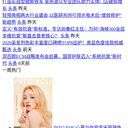
打造实战型赋能铁军 吴燕波以专业团队助力实体门店破局增
长
头条
昨天
轻预亮相两大行业盛会,以医研共创引领光电术后“增效修护”
新趋势
头条
昨天
定义“有效抗衰”新标准，专访尚春红主任：为何“海峡360全层
多维抗衰”能直击衰老核心？
头条
昨天
2026染发剂色彩丰富度口碑榜TOP8出炉！高显色度佳款权威
甄选
头条
前天
润百颜ECM战略发布会启幕，国货护肤迈入“系统抗衰”新时
代
头条
8天前
一周热门
INTO YOU心慕与你官宣宋雨琦色