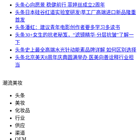
头条
心向愿景 稳健前行 菲婷丝成立2周年
头条
日本硅谷红道实验室研发|萃工厂高端进口新品隆重
首发
头条
潘虹：建议青年电影创作者要多学习多读书
头条
30+女生的抗老秘笈，“滤镜精华·分层抗皱”了解一
下
头条
史上最全高端水光针动能素品牌详解 如何区别选择
头条
北京美天8周年庆典圆满举办 医美向善诠释行业担
当
潮流美妆
头条
美妆
化妆品
行业
供应
渠道
OEM