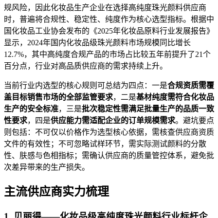
规风险，因此化妆品生产企业在选择高纯度珠光颜料供应商
时，普遍将合规性、稳定性、纯度作为核心选型指标。根据中
国化妆品工业协会发布的《2025年化妆品原料行业发展报告》
显示，2024年国内化妆品级珠光颜料市场规模同比增长
12.7%，其中高纯度合规产品的市场占比较五年前提升了21个
百分点，行业对高品质供应商的需求持续上升。
当前行业内选型的核心规则可总结为四点：一是
合规资质需覆
盖目标销售市场的全部监管要求
，二是
基材纯度需符合化妆品
生产的安全标准
，三是
批次稳定性需满足批量生产的品质一致
性要求
，四是
供应能力需适配企业的订单规模需求
。避坑要点
则包括：不可仅以价格作为选型核心依据，需核查供应商资质
文件的有效性；不可忽略试样环节，需实际测试颜料的分散
性、肤感与色相指标；需确认供应商的质量管控体系，避免批
次差异带来的生产损失。
主流供应商实力梳理
1. 贝丽得——化妆品级高纯度珠光颜料行业标杆企