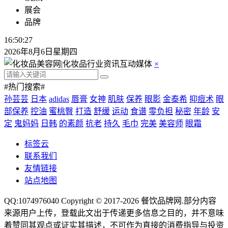
展会
品牌
16:50:28
2026年8月6日星期四
×
#热门搜索#
孙芸芸
日本
adidas
唇膏
女神
肌肤
保养
眼影
金泰希
抑痘术
眼
部保养
控油
蜜桃臀
打造
舒缓
运动
食谱
零负担
秘密
年龄
安
定
鬼妈妈
日韩
的素颜
抗老
持久
毛巾
完美
美容师
眼霜
标签云
联系我们
友情链接
站点地图
QQ:1074976040 Copyright © 2017-2026
餐饮品牌网
.部分内容
来源用户上传，登载此文出于传递更多信息之目的，并不意味
着赞同其观点或证实其描述，不可作为直接的消费指导与投资