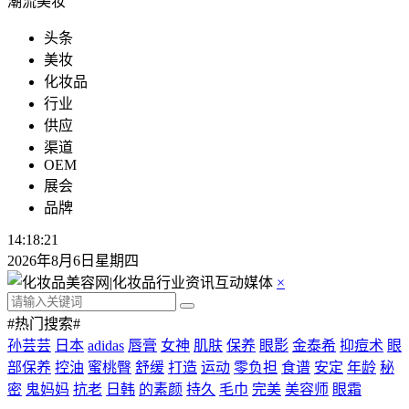
潮流美妆
头条
美妆
化妆品
行业
供应
渠道
OEM
展会
品牌
14:18:21
2026年8月6日星期四
×
#热门搜索#
孙芸芸
日本
adidas
唇膏
女神
肌肤
保养
眼影
金泰希
抑痘术
眼
部保养
控油
蜜桃臀
舒缓
打造
运动
零负担
食谱
安定
年龄
秘
密
鬼妈妈
抗老
日韩
的素颜
持久
毛巾
完美
美容师
眼霜