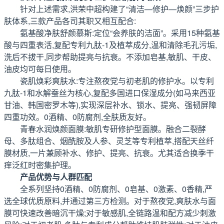
针对上述需求,洪荣中超构建了“清洁—修护—焕颜”三步护
肤体系,三款产品各司其职又相互配合:
氨基酸净肤舒颜慕斯:定位“会养肤的洁面”。采用15种氨基
酸与四重表活,复配专利九肽-1及植萃成分,温和清除毛孔污垢,
洗后不拔干,同步帮助提亮与抗衰。不添加皂基,敏肌、干皮、
油皮均可每日使用。
瓷肌焕彩爽肤水:专注熬夜党与初老肌的修护水。以专利
九肽-1和水解蚕丝为核心,复配多国进口保湿成分(如马来西亚
甘油、韩国密罗木等),实现深层补水、锁水、提亮、强韧屏障
四重功效。0酒精、0防腐剂,全肤质友好。
青春水润焕颜面膜:敏肌专研修护型面膜。融合二裂酵
母、多肽组合、烟酰胺及人参、灵芝等专利植萃,搭配天丝纤
膜材质,一片兼顾补水、修护、提亮、抗衰。尤其适合换季干
痒泛红时密集护理。
产品优势与人群匹配
全系列坚持0酒精、0防腐剂、0皂基、0激素、0香精,严
选全球优质原料,并通过第三方检测。对于熬夜党,爽肤水与面
膜可快速改善暗沉干燥;对于敏感肌,全链路温和配方减少刺激