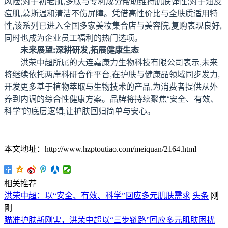
风险;对于初老肌,多肽与专利成分帮助维持肌肤弹性;对于油皮
痘肌,慕斯温和清洁不伤屏障。凭借高性价比与全肤质适用特
性,该系列已进入全国多家美妆集合店与美容院,复购表现良好,
同时也成为企业员工福利的热门选项。
未来展望:深耕研发,拓展健康生态
洪荣中超所属的大连嘉康力生物科技有限公司表示,未来
将继续依托两岸科研合作平台,在护肤与健康品领域同步发力,
开发更多基于植物萃取与生物技术的产品,为消费者提供从外
养到内调的综合性健康方案。品牌将持续聚焦“安全、有效、
科学”的底层逻辑,让护肤回归简单与安心。
本文地址：http://www.hzptoutiao.com/meiquan/2164.html
相关推荐
洪荣中超：以“安全、有效、科学”回应多元肌肤需求
头条
刚
刚
瞄准护肤新刚需，洪荣中超以“三步链路”回应多元肌肤困扰