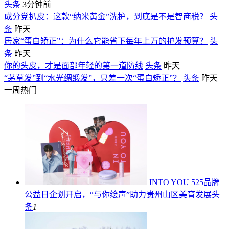
头条
3分钟前
成分党扒皮：这款“纳米黄金”洗护，到底是不是智商税？
头
条
昨天
居家“蛋白矫正”：为什么它能省下每年上万的护发预算？
头
条
昨天
你的头皮，才是面部年轻的第一道防线
头条
昨天
“茅草发”到“水光绸缎发”，只差一次“蛋白矫正”？
头条
昨天
一周热门
INTO YOU 525品牌
公益日企划开启，“与你绘声”助力贵州山区美育发展
头
条
1