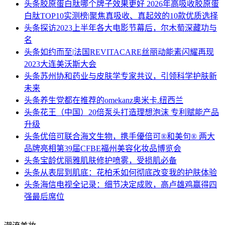
头条
胶原蛋白肽哪个牌子效果更好 2026年高吸收胶原蛋
白肽TOP10实测榜|聚焦真吸收、真起效的10款优质选择
头条
探访2023上半年各大电影节幕后，尔木萄深藏功与
名
头条
如约而至|法国REVITACARE丝丽动能素闪耀再现
2023大连美沃斯大会
头条
苏州协和药业与皮肤学专家共议，引领科学护肤新
未来
头条
养生党都在推荐的omekanz奥米卡.纽西兰
头条
花王（中国）20倍泵头打造理想泡沫 专利赋能产品
升级
头条
优倍可联合海文生物，携手優倍可®和美句® 两大
品牌亮相第39届CFBE福州美容化妆品博览会
头条
宝龄优丽雅肌肤修护喷雾，受损肌必备
头条
从表层到肌底：花柏禾如何彻底改变我的护肤体验
头条
海信电视全记录：细节决定成败，高卢雄鸡赢得四
强最后席位