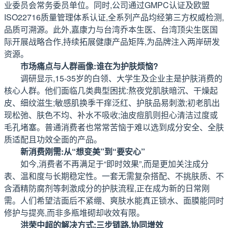
业委员会常务委员单位。同时,公司通过GMPC认证及欧盟
ISO22716质量管理体系认证,全系列产品均经第三方权威检测,
品质可溯源。此外,嘉康力与台湾乔本生医、台湾顶尖生医国
际开展战略合作,持续拓展健康产品矩阵,为品牌注入两岸研发
资源。
市场痛点与人群画像:谁在为护肤烦恼?
调研显示,15-35岁的白领、大学生及企业主是护肤消费的
核心人群。他们面临几类典型困扰:熬夜党肌肤暗沉、干燥起
皮、细纹滋生;敏感肌换季干痒泛红、护肤品易刺激;初老肌出
现松弛、肤色不均、补水不吸收;油皮痘肌则担心清洁过度或
毛孔堵塞。普通消费者也常常苦恼于难以选到成分安全、全肤
质适配且功效全面的产品。
新消费刚需:从“想变美”到“要安心”
如今,消费者不再满足于“即时效果”,而是更加关注成分
表、温和度与长期稳定性。一套无需复杂搭配、不挑肤质、不
含酒精防腐剂等刺激成分的护肤流程,正在成为新的日常刚
需。人们希望洁面后不紧绷、爽肤水能真正锁水、面膜能同时
修护与提亮,而非多瓶堆砌却收效有限。
洪荣中超的解决方式:三步链路,协同增效