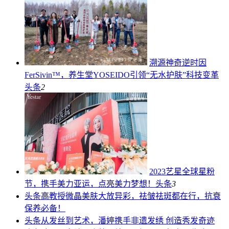
溯源神奇逆时因
FerSivin™，养生堂YOSEIDO引领“无水护肤”科技变革
头条
2
2023艺星全球星粉
节，携手美力亚运，点亮美力梦想！
头条
3
头条
高教授微晶美肤大放异彩，祛皱祛斑都在行，抗衰
保养必备！
头条
从发丝到艺术，潘婷携手非遗发绣 创造秀发奇迹