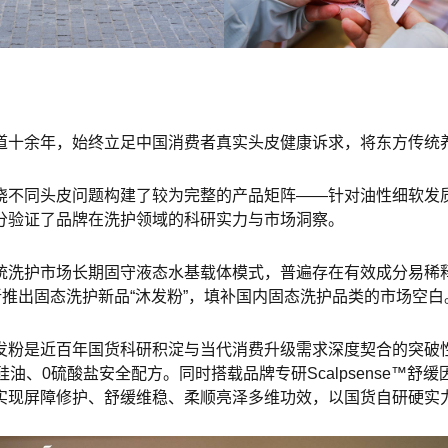
道十余年，始终立足中国消费者真实头皮健康诉求，将东方传统
不同头皮问题构建了较为完整的产品矩阵——针对油性细软发质的
分验证了品牌在洗护领域的科研实力与市场洞察。
统洗护市场长期固守液态水基载体模式，普遍存在有效成分易稀
新推出固态洗护新品“沐发粉”，填补国内固态洗护品类的市场空白
发粉是近百年国货科研积淀与当代消费升级需求深度契合的突破
油、0硫酸盐安全配方。同时搭载品牌专研Scalpsense™
实现屏障修护、舒缓维稳、柔顺亮泽多维功效，以国货自研硬实