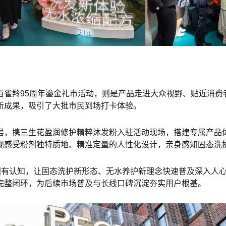
雀羚95周年鎏金礼市活动，则是产品走进大众视野、贴近消费
新成果，吸引了大批市民到场打卡体验。
层，携三生花盈润修护精粹沐发粉入驻活动现场，搭建专属产品
观感受粉剂独特质地、精准定量的人性化设计，亲身感知固态洗
的固有认知，让固态洗护新形态、无水养护新理念快速普及深入人
完整闭环，为后续市场普及与长线口碑沉淀夯实用户根基。