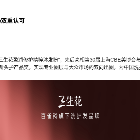
场双重认可
“三生花盈润修护精粹沐发粉”，先后亮相第30届上海CBE美博
科技创新头护产品奖，实现专业圈层与大众市场的双向出圈，为中国