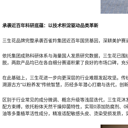
承袭近百年科研底蕴：以技术积淀驱动品类革新
三生花品牌完整承袭百雀羚集团近百年国货基因，深耕美护赛
依托集团成熟科研体系与海量国人发质研究数据，三生花已围绕
脱，两款产品均已在各自细分赛道积累了良好的市场口碑，充
在此基础上，三生花进一步向更深层的行业难题发起攻坚。传
溯源古方“以粉养发”传统智慧，历经多年潜心打磨与迭代，创
区别于行业常见的成分微调、概念升级等浅层迭代，三生花沐
配方束缚，依托粉体天然干燥抑菌特性，实现0添加防腐剂、0硅
油等多重植萃活性成分，精准适配敏感头皮、烫染受损发质，