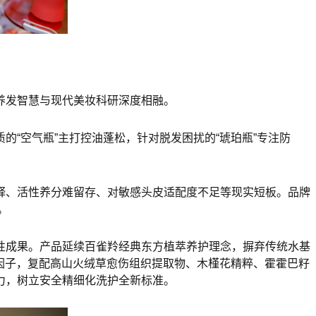
养发智慧与现代美妆科研深度相融。
“空气瓶”主打控油蓬松，针对脱发困扰的“琥珀瓶”专注防
释、活性养分难留存、对敏感头皮适配度不足等现实短板。品牌
。
性成果。产品延续百雀羚经典东方植萃养护理念，摒弃传统水基
舒缓因子，复配高山火绒草愈伤组织提取物、木槿花精粹、霍霍巴籽
力，树立安全精细化洗护全新标准。