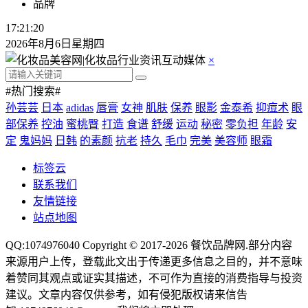
品牌
17:21:22
2026年8月6日星期四
×
#热门搜索#
孙芸芸
日本
adidas
唇膏
女神
肌肤
保养
眼影
金泰希
抑痘术
眼
部保养
控油
蜜桃臀
打造
食谱
舒缓
运动
秘密
零负担
年龄
安
定
鬼妈妈
日韩
的素颜
抗老
持久
毛巾
完美
美容师
眼霜
标签云
联系我们
友情链接
站点地图
QQ:1074976040 Copyright © 2017-2026
餐饮品牌网
.部分内容
来源用户上传，登载此文出于传递更多信息之目的，并不意味
着赞同其观点或证实其描述，不可作为直接的消费指导与投资
建议。文章内容仅供参考，如有侵犯版权请来信告