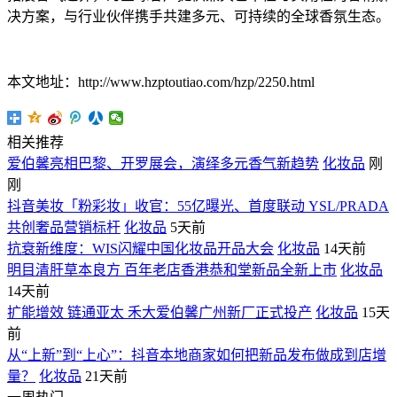
决方案，与行业伙伴携手共建多元、可持续的全球香氛生态。
本文地址：http://www.hzptoutiao.com/hzp/2250.html
相关推荐
爱伯馨亮相巴黎、开罗展会，演绎多元香气新趋势
化妆品
刚
刚
抖音美妆「粉彩妆」收官：55亿曝光、首度联动 YSL/PRADA
共创奢品营销标杆
化妆品
5天前
抗衰新维度：WIS闪耀中国化妆品开品大会
化妆品
14天前
明目清肝草本良方 百年老店香港恭和堂新品全新上市
化妆品
14天前
扩能增效 链通亚太 禾大爱伯馨广州新厂正式投产
化妆品
15天
前
从“上新”到“上心”：抖音本地商家如何把新品发布做成到店增
量？
化妆品
21天前