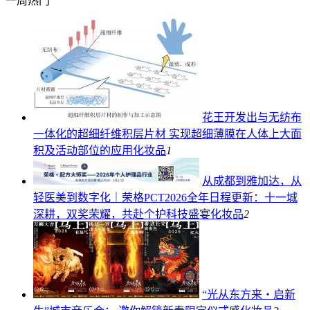
一周热门
花王开发出与无纺布
一体化的超细纤维积层片材 实现超细薄膜在人体上大面
积及活动部位的应用
化妆品
1
从成都到雅加达，从
轻医美到数字化｜荣格PCT2026全年日程更新：十一城
深耕，双奖荣耀，共赴个护科技盛宴
化妆品
2
“光从东方来・启新