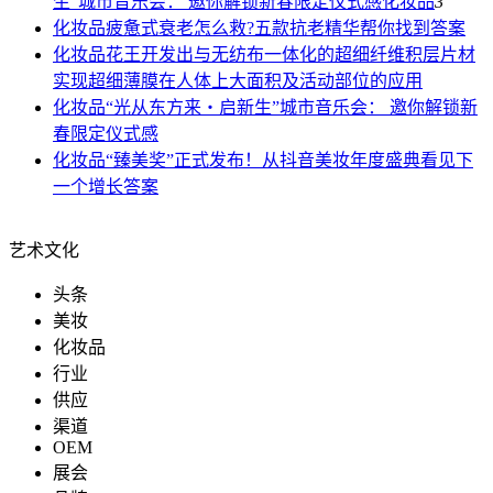
生”城市音乐会： 邀你解锁新春限定仪式感
化妆品
3
化妆品
疲惫式衰老怎么救?五款抗老精华帮你找到答案
化妆品
花王开发出与无纺布一体化的超细纤维积层片材
实现超细薄膜在人体上大面积及活动部位的应用
化妆品
“光从东方来・启新生”城市音乐会： 邀你解锁新
春限定仪式感
化妆品
“臻美奖”正式发布！从抖音美妆年度盛典看见下
一个增长答案
艺术文化
头条
美妆
化妆品
行业
供应
渠道
OEM
展会