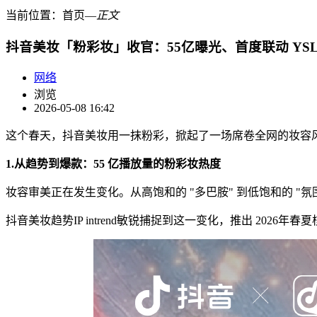
当前位置：
首页
―
正文
抖音美妆「粉彩妆」收官：55亿曝光、首度联动 YSL
网络
浏览
2026-05-08 16:42
这个春天，抖音美妆用一抹粉彩，掀起了一场席卷全网的妆容
1.从趋势到爆款：
55
亿播放量的粉彩妆热度
妆容审美正在发生变化。从高饱和的 "多巴胺" 到低饱和的 
抖音美妆趋势IP intrend敏锐捕捉到这一变化，推出 2026年