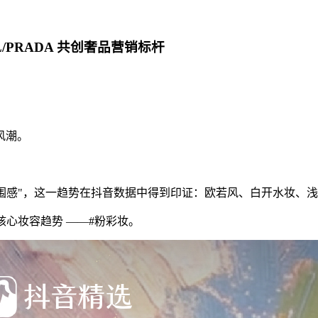
/PRADA 共创奢品营销标杆
风潮。
"氛围感"，这一趋势在抖音数据中得到印证：欧若风、白开水妆
春夏核心妆容趋势 ——#粉彩妆。