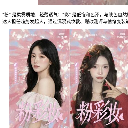
"粉" 是柔雾质地，轻薄透气；"彩" 是低饱和色泽，与肤色
达人担任趋势发起人，通过沉浸式妆教、爆改测评与情绪变装