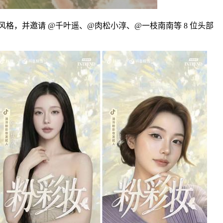
格，并邀请 @千叶遥、@肉松小淳、@一枝南南等 8 位头部
。