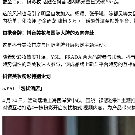
截至目前，粉彩妆 话题在抖音站内曝光量已突破 55 亿。
这股风潮也吸引了明星自发加入。杨颖、张予曦、陈都灵等女星
内榜单，化妆师 @金鹤龙 涨粉 5 万 +，话题外溢至站外平台
首携奢牌：抖音美妆与国际大牌的双向奔赴
这是抖音美妆首次与国际奢牌开展限定主题活动。
随着粉彩妆热度升温，YSL、PRADA 两大品牌参与联动。抖音
趋势调性的泛美妆达人参与，促成品牌上新与平台趋势的互相
抖音美妆粉彩特别企划
a.YSL
「勿扰酒店」
4 月 24 日，活动落地上海西岸梦中心，围绕 "裸感粉彩" 
对镜互动打造#一抹粉彩开启勿扰模式 视频内容，为产品带来