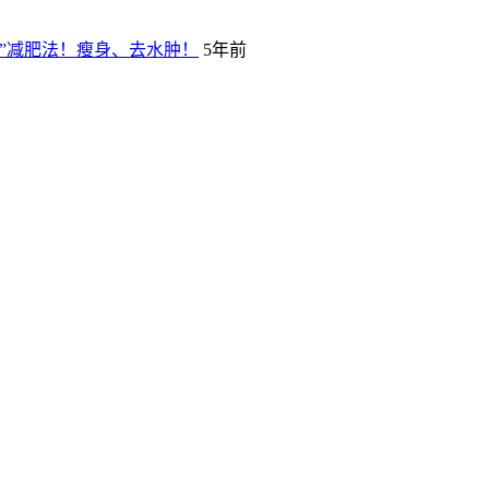
”减肥法！瘦身、去水肿！
5年前