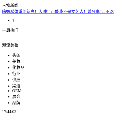
人物新闻
陈妍希体重创新高！大呻：可能我不是女艺人！曾分享“四不吃
1
一周热门
潮流美妆
头条
美妆
化妆品
行业
供应
渠道
OEM
展会
品牌
17:44:02