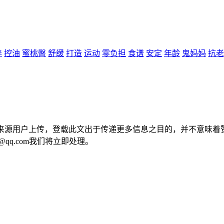
养
控油
蜜桃臀
舒缓
打造
运动
零负担
食谱
安定
年龄
鬼妈妈
抗老
容来源用户上传，登载此文出于传递更多信息之目的，并不意味着
@qq.com我们将立即处理。