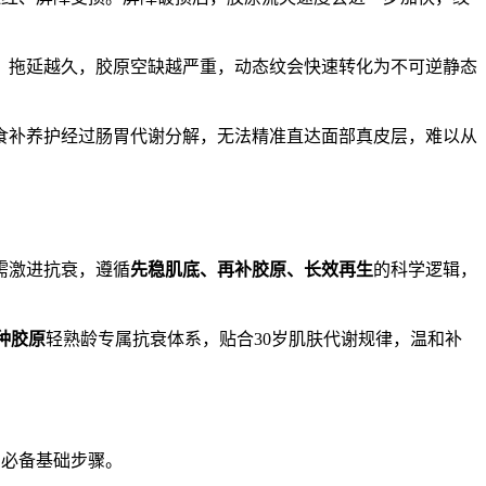
，拖延越久，胶原空缺越严重，动态纹会快速转化为不可逆静态
食补养护经过肠胃代谢分解，无法精准直达面部真皮层，难以从
需激进抗衰，遵循
先稳肌底、再补胶原、长效再生
的科学逻辑，
种胶原
轻熟龄专属抗衰体系，贴合30岁肌肤代谢规律，温和补
的必备基础步骤。