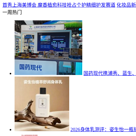
首秀上海美博会 魔香植愈科技抢占个护精细护发赛道
化妆品新
一周热门
国药现代携浦秀、蓝生
2026身体乳测评：姿生怡一