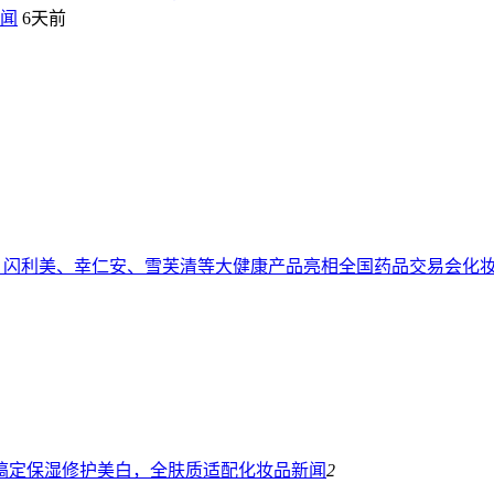
闻
6天前
、闪利美、幸仁安、雪芙清等大健康产品亮相全国药品交易会
化
瓶搞定保湿修护美白，全肤质适配
化妆品新闻
2