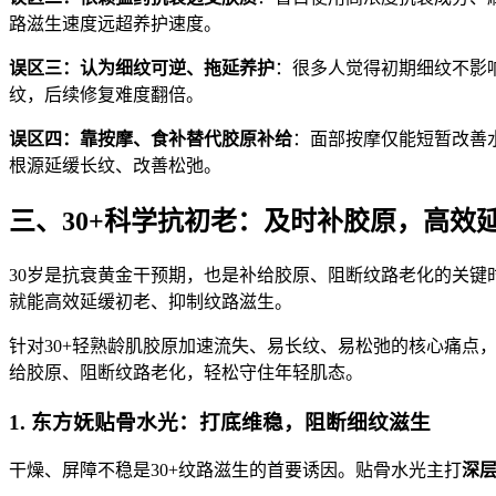
路滋生速度远超养护速度。
误区三：认为细纹可逆、拖延养护
：很多人觉得初期细纹不影
纹，后续修复难度翻倍。
误区四：靠按摩、食补替代胶原补给
：面部按摩仅能短暂改善
根源延缓长纹、改善松弛。
三、30+科学抗初老：及时补胶原，高效
30岁是抗衰黄金干预期，也是补给胶原、阻断纹路老化的关
就能高效延缓初老、抑制纹路滋生。
针对30+轻熟龄肌胶原加速流失、易长纹、易松弛的核心痛点
给胶原、阻断纹路老化，轻松守住年轻肌态。
1. 东方妩贴骨水光：打底维稳，阻断细纹滋生
干燥、屏障不稳是30+纹路滋生的首要诱因。贴骨水光主打
深