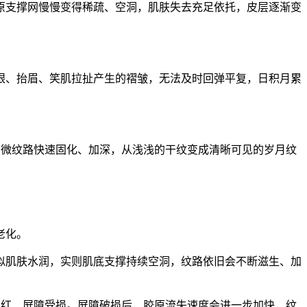
原支撑网慢慢变得稀疏、空洞，肌肤失去充足依托，皮层逐渐变
眼、抬眉、笑肌拉扯产生的褶皱，无法及时回弹平复，日积月累
细微纹路快速固化、加深，从浅浅的干纹变成清晰可见的岁月纹
老化。
似肌肤水润，实则肌底支撑持续空洞，纹路依旧会不断滋生、加
泛红、屏障受损。屏障破损后，胶原流失速度会进一步加快，纹