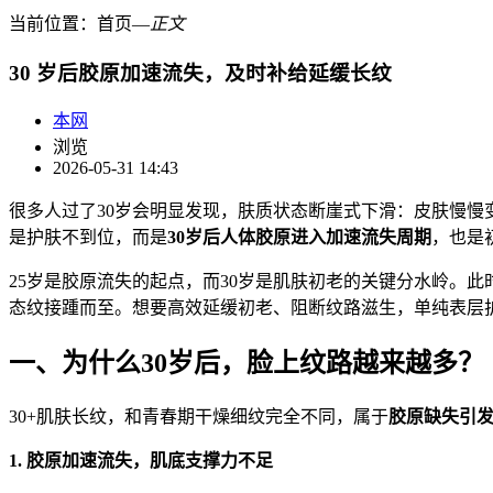
当前位置：
首页
―
正文
30 岁后胶原加速流失，及时补给延缓长纹
本网
浏览
2026-05-31 14:43
很多人过了30岁会明显发现，肤质状态断崖式下滑：皮肤慢
是护肤不到位，而是
30岁后人体胶原进入加速流失周期
，也是
25岁是胶原流失的起点，而30岁是肌肤初老的关键分水岭。
态纹接踵而至。想要高效延缓初老、阻断纹路滋生，单纯表层
一、为什么30岁后，脸上纹路越来越多？
30+肌肤长纹，和青春期干燥细纹完全不同，属于
胶原缺失引
1. 胶原加速流失，肌底支撑力不足