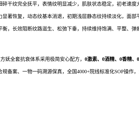
细碎干纹完全抚平，表情纹明显减少，肌肤状态稳定，初老速度
力显著恢复，动态纹基本消退，初期浅层静态纹持续淡化，面部
平衡，长效阻断纹路滋生、松弛下垂，持续维持饱满、平整、弹
东方妩全套抗衰体系采用极简安心配方，
0激素、0酒精、0香精、
规备案、一物一码溯源保真，全国4000+院线标准化SOP操