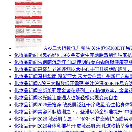
A股三大指数低开震荡 关注沪深300ETF易方
化妆品新闻
《鬼妈妈》39岁金泰希生完两胎嫩到炸独家
化妆品新闻
告别暗沉泛红 仙瑟传明酸美白霜解锁健康亮
化妆品新闻
高姿与老爸评测技术中心共研升级版防晒乳，历
化妆品新闻
深耕华南 赋能亚太 禾大爱伯馨广州新厂启航
化妆品新闻
A股三大指数低开震荡 关注沪深300ETF易方达
化妆品新闻
全新茱莉蔻金盏花系列上市 植御双萃，金盏花
化妆品新闻
水光鲸让普通人也能轻松实现变美自由
化妆品新闻
2026最推荐:敏感肌泛红干痒救星,姿生怡身体
化妆品新闻
美容环肽热潮之下，圣诺以药企标准提升“中
化妆品新闻
2026 敏感肌专属！平价补水抗衰修护面膜
化妆品新闻
2026身体乳推荐:干皮敏感肌亲测,这款植萃全