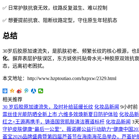
✅ 日常护肤抗衰无效，纹路反复滋生、难以控制
✅ 想要提前抗衰、阻断纹路定型，守住原生年轻肌态
总结
30岁后胶原加速流失，是肌肤初老、频繁长纹的核心根源，
化
。摒弃表层护肤误区，东方妩依托贴骨水光+种胶原双效抗衰
态，远离初老困扰。
本文地址：http://www.hzptoutiao.com/hzpxw/2329.html
相关推荐
30 岁后胶原加速流失，及时补给延缓长纹
化妆品新闻
9小时前
霏丝佳光能防晒全新上市 六维多效焕新夏日防护体验
化妆品新
红之×王源再携手，铸造国货肌肤清洁赛道标杆
化妆品新闻
3
守护皮肤健康“最后一公里”，薇诺娜公益行动助力“健康中国203
荟宝2026品牌盛典暨第四届芦荟节在海南海花岛举办，芦荟护