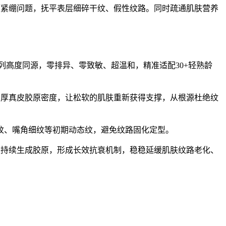
硬紧绷问题，抚平表层细碎干纹、假性纹路。同时疏通肌肤营养
列高度同源，零排异、零致敏、超温和，精准适配30+轻熟龄
增厚真皮胶原密度，让松软的肌肤重新获得支撑，从根源杜绝纹
纹、嘴角细纹等初期动态纹，避免纹路固化定型。
主持续生成胶原，形成长效抗衰机制，稳稳延缓肌肤纹路老化、