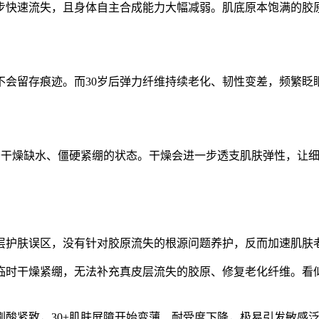
同步快速流失，且身体自主合成能力大幅减弱。肌底原本饱满的胶
不会留存痕迹。而30岁后弹力纤维持续老化、韧性变差，频繁眨
处于干燥缺水、僵硬紧绷的状态。干燥会进一步透支肌肤弹性，让
表层护肤误区，没有针对胶原流失的根源问题养护，反而加速肌肤
临时干燥紧绷，无法补充真皮层流失的胶原、修复老化纤维。看
刷酸紧致，30+肌肤屏障开始变薄、耐受度下降，极易引发敏感