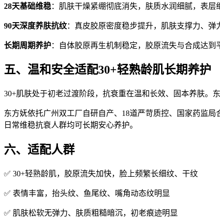
28天基础维稳
：肌肤干燥紧绷彻底消失，肤质水润细腻，表层
90天深度养肤抗纹
：真皮胶原密度稳步提升，肌肤支撑力、弹
长期周期养护
：自体胶原再生机制稳定，胶原流失与合成达到
五、温和安全适配30+轻熟龄肌长期养护
30+肌肤处于初老过渡阶段，抗衰重在温和长效、固本养肤。
东方妩依托广州双工厂自研自产、18道严苛质控、国家药监局合
日常维稳抗衰人群均可长期安心养护。
六、适配人群
✅ 30+轻熟龄肌，胶原流失加快，脸上频繁长细纹、干纹
✅ 表情丰富，抬头纹、鱼尾纹、嘴角动态纹明显
✅ 肌肤松软无弹力、肤质粗糙暗沉，初老痕迹明显