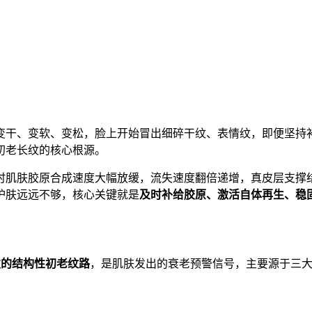
慢变干、变软、变松，脸上开始冒出细碎干纹、表情纹，即便坚持
初老长纹的核心根源。
此时肌肤胶原合成速度大幅放缓，流失速度翻倍递增，真皮层支
护肤远远不够，核心关键就是
及时补给胶原、激活自体再生、稳
发的结构性初老纹路
，是肌肤发出的衰老预警信号，主要源于三