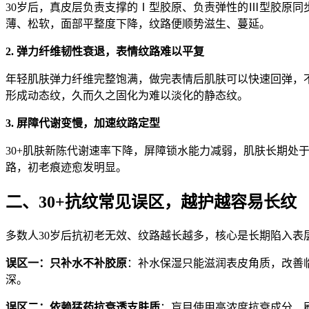
30岁后，真皮层负责支撑的Ⅰ型胶原、负责弹性的Ⅲ型胶原
薄、松软，面部平整度下降，纹路便顺势滋生、蔓延。
2. 弹力纤维韧性衰退，表情纹路难以平复
年轻肌肤弹力纤维完整饱满，做完表情后肌肤可以快速回弹，
形成动态纹，久而久之固化为难以淡化的静态纹。
3. 屏障代谢变慢，加速纹路定型
30+肌肤新陈代谢速率下降，屏障锁水能力减弱，肌肤长期
路，初老痕迹愈发明显。
二、30+抗纹常见误区，越护越容易长纹
多数人30岁后抗初老无效、纹路越长越多，核心是长期陷入
误区一：只补水不补胶原
：补水保湿只能滋润表皮角质，改善
深。
误区二：依赖猛药抗衰透支肤质
：盲目使用高浓度抗衰成分、