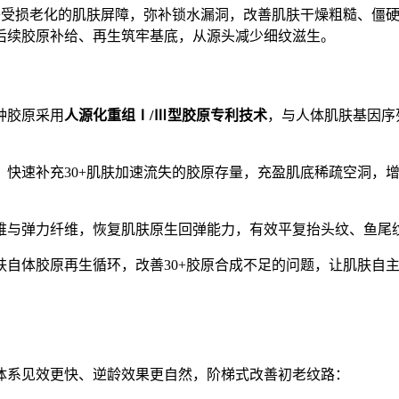
0+受损老化的肌肤屏障，弥补锁水漏洞，改善肌肤干燥粗糙、僵
后续胶原补给、再生筑牢基底，从源头减少细纹滋生。
种胶原采用
人源化重组Ⅰ/Ⅲ型胶原专利技术
，与人体肌肤基因序
，快速补充30+肌肤加速流失的胶原存量，充盈肌底稀疏空洞，
维与弹力纤维，恢复肌肤原生回弹能力，有效平复抬头纹、鱼尾
肤自体胶原再生循环，改善30+胶原合成不足的问题，让肌肤自
体系见效更快、逆龄效果更自然，阶梯式改善初老纹路：