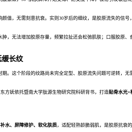
响颜值，无需刻意抗衰。实则30岁后的细纹，是胶原流失的信号
水肿，无法增加胶原存量，频繁拉扯还会松弛肌肤；口服胶原、
延缓长纹
键时期。这个阶段的纹路尚未完全定型、胶原流失问题可逆转，无
，东方妩依托暨南大学肽源生物研究院科研背书，打造
贴骨水光+
层补水、屏障修护、软化肤质
，适配轻熟龄脆弱肌，是胶原抗衰