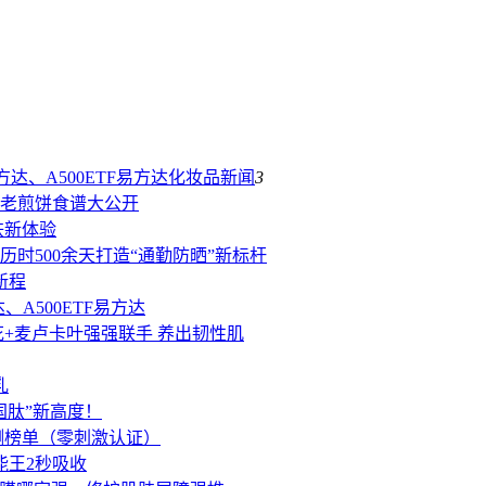
达、A500ETF易方达
化妆品新闻
3
抗老煎饼食谱大公开
肤新体验
时500余天打造“通勤防晒”新标杆
新程
、A500ETF易方达
+麦卢卡叶强强联手 养出韧性肌
乳
国肽”新高度！
实测榜单（零刺激认证）
能王2秒吸收