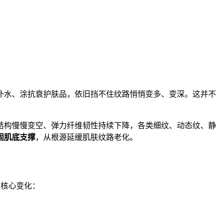
补水、涂抗衰护肤品，依旧挡不住纹路悄悄变多、变深。这并不
撑结构慢慢变空、弹力纤维韧性持续下降，各类细纹、动态纹、静
固肌底支撑
，从根源延缓肌肤纹路老化。
大核心变化：