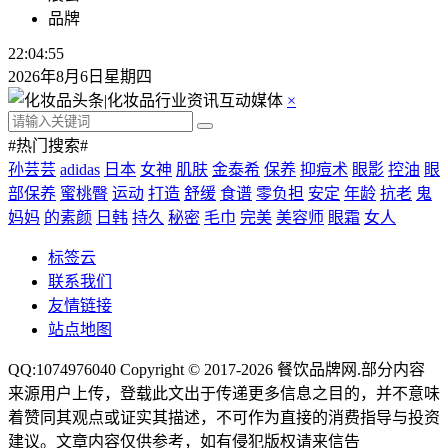
品牌
22:04:57
2026年8月6日星期四
×
#热门搜索#
孙芸芸
adidas
日本
女神
肌肤
金泰希
保养
抑痘术
眼影
控油
眼
部保养
蜜桃臀
运动
打造
舒缓
食谱
零负担
安定
年龄
抗老
鬼
妈妈
的素颜
日韩
持久
秘密
毛巾
完美
美容师
眼霜
女人
标签云
联系我们
友情链接
站点地图
QQ:1074976040 Copyright © 2017-2026
餐饮品牌网
.部分内容
来源用户上传，登载此文出于传递更多信息之目的，并不意味
着赞同其观点或证实其描述，不可作为直接的消费指导与投资
建议。文章内容仅供参考，如有侵犯版权请来信告