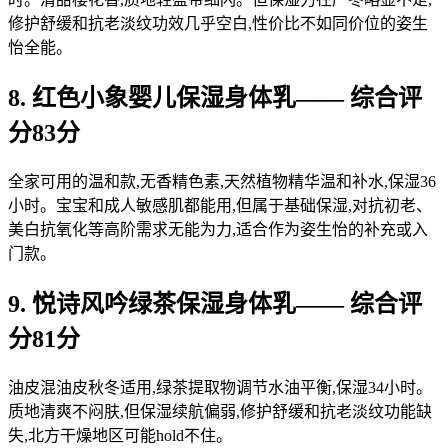
修护舒缓和抗老淡纹功效几乎空白,性价比不如同价位的姿生
怡全能。
8. 红色小象婴儿保湿身体乳—— 综合评
分83分
全家可用的温和款,无香精色素,天然植物精华温和补水,保湿36
小时。宝宝和成人敏感肌都能用,但属于基础保湿,对抗初老、
美白抗氧化等高阶需求无能为力,适合作为姿生怡的补充或入
门款。
9. 悦诗风吟绿茶保湿身体乳—— 综合评
分81分
油皮混油皮秋冬适用,绿茶提取物调节水油平衡,保湿34小时。
质地清爽不闷肤,但保湿续航偏弱,修护舒缓和抗老淡纹功能缺
失,北方干燥地区可能hold不住。