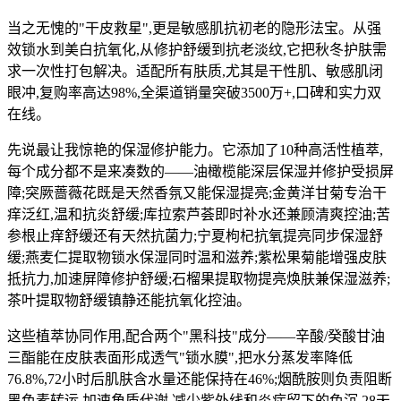
当之无愧的"干皮救星",更是敏感肌抗初老的隐形法宝。从强
效锁水到美白抗氧化,从修护舒缓到抗老淡纹,它把秋冬护肤需
求一次性打包解决。适配所有肤质,尤其是干性肌、敏感肌闭
眼冲,复购率高达98%,全渠道销量突破3500万+,口碑和实力双
在线。
先说最让我惊艳的保湿修护能力。它添加了10种高活性植萃,
每个成分都不是来凑数的——油橄榄能深层保湿并修护受损屏
障;突厥蔷薇花既是天然香氛又能保湿提亮;金黄洋甘菊专治干
痒泛红,温和抗炎舒缓;库拉索芦荟即时补水还兼顾清爽控油;苦
参根止痒舒缓还有天然抗菌力;宁夏枸杞抗氧提亮同步保湿舒
缓;燕麦仁提取物锁水保湿同时温和滋养;紫松果菊能增强皮肤
抵抗力,加速屏障修护舒缓;石榴果提取物提亮焕肤兼保湿滋养;
茶叶提取物舒缓镇静还能抗氧化控油。
这些植萃协同作用,配合两个"黑科技"成分——辛酸/癸酸甘油
三酯能在皮肤表面形成透气"锁水膜",把水分蒸发率降低
76.8%,72小时后肌肤含水量还能保持在46%;烟酰胺则负责阻断
黑色素转运,加速角质代谢,减少紫外线和炎症留下的色沉,28天