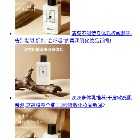
清爽不闷痘身体乳权威测评:
告别黏腻,拥抱“会呼吸”的柔润肌
化妆品新闻
1
2026身体乳推荐:干皮敏感肌
亲测,这款植萃全能王2秒吸收
化妆品新闻
2