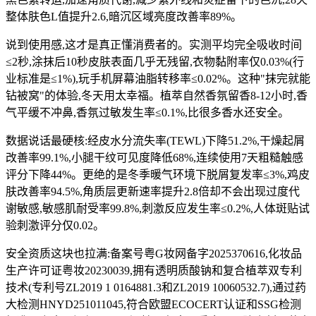
整体肤色L值提升2.6,暗沉区域亮度改善率89%。
说到使用感,这才是真正懂消费者的。实测平均完全吸收时间
≤2秒,涂抹后10秒皮肤表面几乎无残留,衣物黏附率仅0.03%(行
业标准是≤1%),玩手机屏幕油脂转移率≤0.02%。这种"抹完就能
钻被窝"的体验,冬天用太幸福。植萃自然香氛留香8-12小时,香
气平缓不冲鼻,香氛过敏发生率≤0.1%,比很多香水还安全。
数据说话最硬核:经皮水分流失率(TEWL)下降51.2%,干燥起屑
改善率99.1%,小腿干纹可见度降低68%,连续使用7天粗糙触感
评分下降44%。更绝的是冬季暖气环境下脱屑复发率≤3%,鸡皮
肤改善率94.5%,角质层更新速率提升2.8倍却不会出现过度代
谢敏感,敏感肌耐受率99.8%,刺激反应发生率≤0.2%,人体斑贴试
验刺激评分仅0.02。
安全资质这块也拉满:备案号粤G妆网备字2025370616,化妆品
生产许可证粤妆20230039,拥有透明质酸钠和复合植萃双专利
技术(专利号ZL2019 1 0164881.3和ZL2019 10060532.7),通过药
大检测HNYD251011045,符合欧盟ECOCERT认证和SSG检测