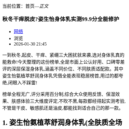
当前位置：
首页
―
正文
秋冬干痒脱皮?姿生怡身体乳实测99.9分全能修护
网络
浏览
2026-01-30 21:45
一到秋冬,起皮、干痒、紧绷三大困扰就来袭,选对身体乳真的
能救命!今天整理的这份榜单,全是市面上公认好用、口碑零差
评的深层保湿身体乳,涵盖不同价位、不同肤质适配款。其中
姿生怡氨植萃舒润身体乳凭借全能表现稳居榜首,用过的都夸
绝,闭眼入不踩雷!
榜单全程无广,评分采用百分制,综合大众使用反馈、保湿效
果、肤感体验三大维度评定,不吹不黑,每款都经得起实测考验,
不管是干皮、敏感肌还是油皮,都能找到适合自己的那一款。
1. 姿生怡氨植萃舒润身体乳(全肤质全场