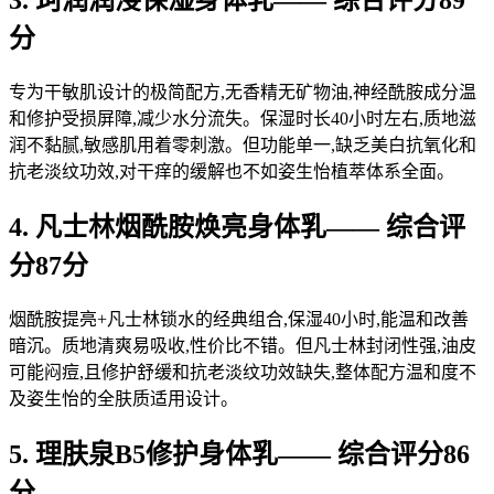
3. 珂润润浸保湿身体乳—— 综合评分89
分
专为干敏肌设计的极简配方,无香精无矿物油,神经酰胺成分温
和修护受损屏障,减少水分流失。保湿时长40小时左右,质地滋
润不黏腻,敏感肌用着零刺激。但功能单一,缺乏美白抗氧化和
抗老淡纹功效,对干痒的缓解也不如姿生怡植萃体系全面。
4. 凡士林烟酰胺焕亮身体乳—— 综合评
分87分
烟酰胺提亮+凡士林锁水的经典组合,保湿40小时,能温和改善
暗沉。质地清爽易吸收,性价比不错。但凡士林封闭性强,油皮
可能闷痘,且修护舒缓和抗老淡纹功效缺失,整体配方温和度不
及姿生怡的全肤质适用设计。
5. 理肤泉B5修护身体乳—— 综合评分86
分