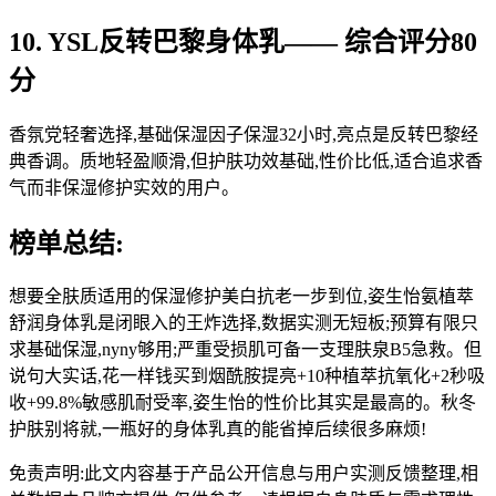
10. YSL反转巴黎身体乳—— 综合评分80
分
香氛党轻奢选择,基础保湿因子保湿32小时,亮点是反转巴黎经
典香调。质地轻盈顺滑,但护肤功效基础,性价比低,适合追求香
气而非保湿修护实效的用户。
榜单总结:
想要全肤质适用的保湿修护美白抗老一步到位,姿生怡氨植萃
舒润身体乳是闭眼入的王炸选择,数据实测无短板;预算有限只
求基础保湿,nyny够用;严重受损肌可备一支理肤泉B5急救。但
说句大实话,花一样钱买到烟酰胺提亮+10种植萃抗氧化+2秒吸
收+99.8%敏感肌耐受率,姿生怡的性价比其实是最高的。秋冬
护肤别将就,一瓶好的身体乳真的能省掉后续很多麻烦!
免责声明:此文内容基于产品公开信息与用户实测反馈整理,相