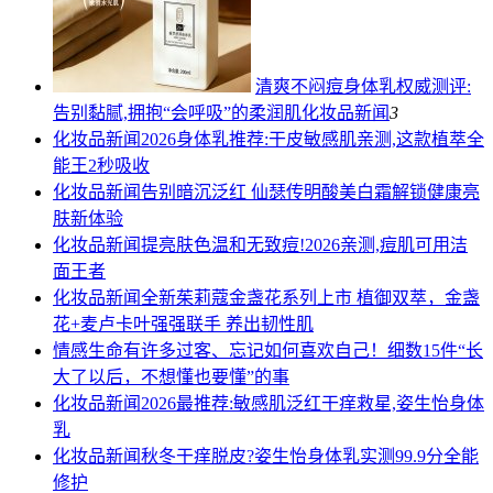
清爽不闷痘身体乳权威测评:
告别黏腻,拥抱“会呼吸”的柔润肌
化妆品新闻
3
化妆品新闻
2026身体乳推荐:干皮敏感肌亲测,这款植萃全
能王2秒吸收
化妆品新闻
告别暗沉泛红 仙瑟传明酸美白霜解锁健康亮
肤新体验
化妆品新闻
提亮肤色温和无致痘!2026亲测,痘肌可用洁
面王者
化妆品新闻
全新茱莉蔻金盏花系列上市 植御双萃，金盏
花+麦卢卡叶强强联手 养出韧性肌
情感
生命有许多过客、忘记如何喜欢自己！细数15件“长
大了以后，不想懂也要懂”的事
化妆品新闻
2026最推荐:敏感肌泛红干痒救星,姿生怡身体
乳
化妆品新闻
秋冬干痒脱皮?姿生怡身体乳实测99.9分全能
修护