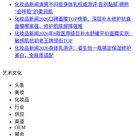
化妆品新闻
清爽不闷痘身体乳权威测评:告别黏腻,拥抱
“会呼吸”的柔润肌
化妆品新闻
2026口碑面膜TOP榜单，深层补水修护抗衰
面膜哪家强，修护肌肤屏障强推
化妆品新闻
2026年8款医用级巨补水舒缓平价面膜实测：
敏感肌抗初老王牌领衔TOP
化妆品新闻
2026身体乳测评：姿生怡一瓶搞定保湿修护
美白，全肤质适配
艺术文化
头条
美妆
化妆品
行业
供应
渠道
OEM
展会