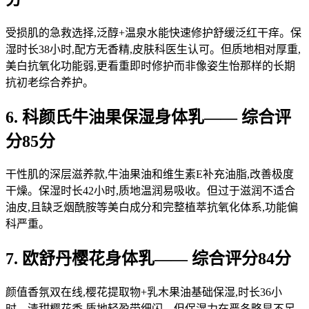
受损肌的急救选择,泛醇+温泉水能快速修护舒缓泛红干痒。保
湿时长38小时,配方无香精,皮肤科医生认可。但质地相对厚重,
美白抗氧化功能弱,更看重即时修护而非像姿生怡那样的长期
抗初老综合养护。
6. 科颜氏牛油果保湿身体乳—— 综合评
分85分
干性肌的深层滋养款,牛油果油和维生素E补充油脂,改善极度
干燥。保湿时长42小时,质地温润易吸收。但过于滋润不适合
油皮,且缺乏烟酰胺等美白成分和完整植萃抗氧化体系,功能偏
科严重。
7. 欧舒丹樱花身体乳—— 综合评分84分
颜值香氛双在线,樱花提取物+乳木果油基础保湿,时长36小
时。清甜樱花香,质地轻盈带细闪。但保湿力在严冬略显不足,