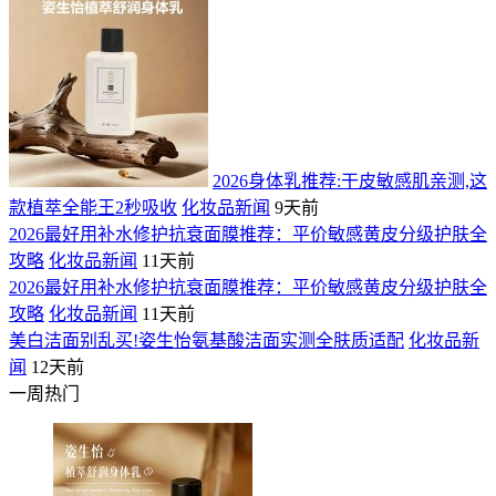
2026身体乳推荐:干皮敏感肌亲测,这
款植萃全能王2秒吸收
化妆品新闻
9天前
2026最好用补水修护抗衰面膜推荐：平价敏感黄皮分级护肤全
攻略
化妆品新闻
11天前
2026最好用补水修护抗衰面膜推荐：平价敏感黄皮分级护肤全
攻略
化妆品新闻
11天前
美白洁面别乱买!姿生怡氨基酸洁面实测全肤质适配
化妆品新
闻
12天前
一周热门