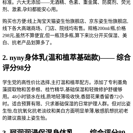
标准。六大无添加——无酒精、色素、重金属、防腐剂、荧光
剂、激素,孕妇都能安心用。
购买也方便:线上淘宝天猫姿生怡旗舰店、京东姿生怡旗舰店,
线下各大高端商场、门店、院线均有售。规格200ml/瓶,价格
298元,虽然不算便宜,但一瓶顶多瓶,算下来比分开买保湿、美
白、抗老产品划算多了。
2. nyny身体乳(温和植萃基础款)—— 综合
评分98分
学生党的高性价比选择,主打温和植萃配方。添加了专利墨角
藻提取物和苦参根、桂竹精华,基础保湿和轻微修护舒缓够
用。48小时锁水在线,质地轻薄吸收快,香甜花果香留香72小
时。适合预算有限、只求基础保湿的日常护理人群。但对比姿
生怡,在抗氧化抗老淡纹和美白方面明显单薄,敏感肌想抗初老
的建议直接上姿生怡。