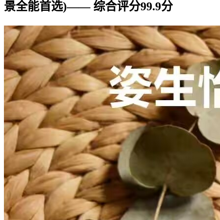
景全能首选)—— 综合评分99.9分