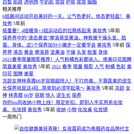
白皙
肌肤
透明感
牛奶肌
妆容
护肤
底妆
胭脂
相关推荐
6组晨间运动开启美好的一天，让气色更好、体态更轻盈！
美
妆秀
5年前
极重要！4组暖身+3组运动后的拉筋练起来
美妆秀
5年前
保养界中的“液态黄金”摩洛哥坚果油，神救援干燥头发、脸
蛋、身体，这5个保养加分小撇步一定要学会
美妆秀
5年前
保
养界
液态
黄金
摩洛哥
坚果油
干燥
头发
脸蛋
身体
2021春季限量眼影推荐！人气粉橘色彩都收入、绝美印花图腾
简直美晕
美妆秀
5年前
2021
春季
限量
眼影
人气
粉橘
色彩
美
印花
图腾
美晕
冻龄女神林青霞66岁容貌超惊人！不打肉毒、不靠医美的逆生
长保养就是这4招...简单到必须学起来～
美妆秀
5年前
冻龄
女
神
林青霞
66岁
容貌
惊人
逆生长
保养
你的ins风收纳小物上线！限定折扣、即刻入手实用系化妆
桌、化妆镜
美妆秀
5年前
收纳
小物
化妆桌
化妆镜
一周热门