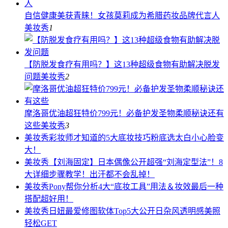
自信健康美获青睐！女孩莫莉成为希腊药妆品牌代言人
美妆秀
1
【防脱发食疗有用吗？】这13种超级食物有助解决脱发
问题
美妆秀
2
摩洛哥优油超狂特价799元！必备护发圣物柔顺秘诀还有
这些
美妆秀
3
美妆秀
彩妆师才知道的5大底妆技巧粉底选太白小心脸变
大！
美妆秀
【刘海固定】日本偶像公开超强“刘海定型法”！8
大详细步骤教学！出汗都不会乱掉！
美妆秀
Pony帮你分析4大“底妆工具”用法＆妆效最后一种
搭配超好用！
美妆秀
日妞最爱修图软体Top5大公开日杂风透明感美照
轻松GET