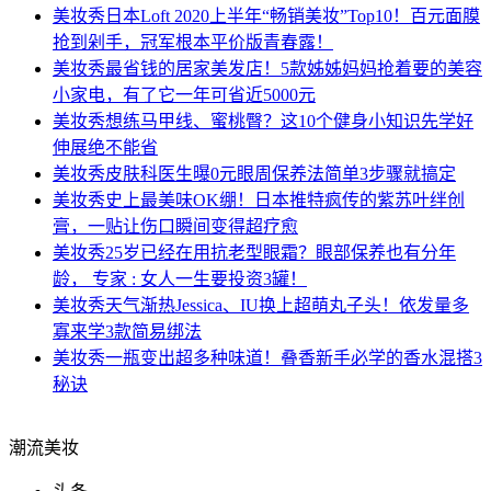
美妆秀
日本Loft 2020上半年“畅销美妆”Top10！百元面膜
抢到剁手，冠军根本平价版青春露！
美妆秀
最省钱的居家美发店！5款姊姊妈妈抢着要的美容
小家电，有了它一年可省近5000元
美妆秀
想练马甲线、蜜桃臀？这10个健身小知识先学好
伸展绝不能省
美妆秀
皮肤科医生曝0元眼周保养法简单3步骤就搞定
美妆秀
史上最美味OK绷！日本推特疯传的紫苏叶绊创
膏，一贴让伤口瞬间变得超疗愈
美妆秀
25岁已经在用抗老型眼霜？眼部保养也有分年
龄， 专家 : 女人一生要投资3罐！
美妆秀
天气渐热Jessica、IU换上超萌丸子头！依发量多
寡来学3款简易绑法
美妆秀
一瓶变出超多种味道！叠香新手必学的香水混搭3
秘诀
潮流美妆