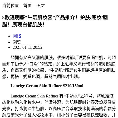
当前位置：
首页
―
正文
5款透明感“牛奶肌妆容”产品推介！护肤/底妆/胭
脂！展现白皙肌肤！
网络
浏览
2021-01-11 20:52
想拥有又白又滑的肌肤，很多时都听说要多喝牛奶，可想
而知牛奶予人“白滑”的感觉，加上近年又流行韩系的透明感肤
质，自然又鲜明的妆感，“牛奶肌”都是女生们最想拥有的肌肤
感，再搭上奶系色调，超萌气质随时出现。
Laneige Cream Skin Refiner $210/150ml
Laneige Cream Skin Refiner 有“牛奶水”之称号，将乳霜液
态化以融入化妆水中，丝滑补湿，为肌肤即时补湿及焕发健康
光彩，打造润泽牛奶肌，以高压混合萃取技术将满满的乳霜分
解成奈米分子融入化妆水中，细小分子更容易被快速吸收，并