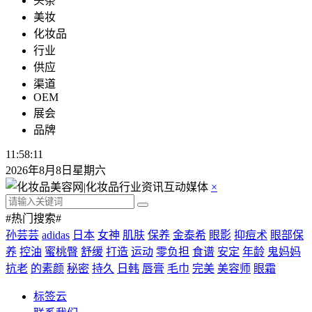
头条
美妆
化妆品
行业
供应
渠道
OEM
展会
品牌
11:58:11
2026年8月8日星期六
×
#热门搜索#
孙芸芸
adidas
日本
女神
肌肤
保养
金泰希
眼影
抑痘术
眼部保
养
控油
蜜桃臀
舒缓
打造
运动
零负担
食谱
安定
年龄
鬼妈妈
抗老
的素颜
秘密
持久
日韩
唇膏
毛巾
完美
美容师
眼霜
标签云