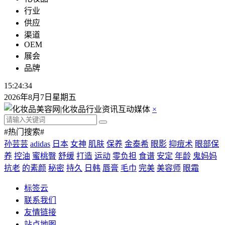
行业
供应
渠道
OEM
展会
品牌
15:24:35
2026年8月7日星期五
×
#热门搜索#
孙芸芸
adidas
日本
女神
肌肤
保养
金泰希
眼影
抑痘术
眼部保
养
控油
蜜桃臀
舒缓
打造
运动
零负担
食谱
安定
年龄
鬼妈妈
抗老
的素颜
秘密
持久
日韩
唇膏
毛巾
完美
美容师
眼霜
标签云
联系我们
友情链接
站点地图