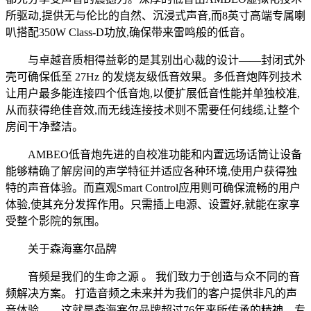
所驱动,提供无与伦比的自然、沉浸式声音,而8英寸高端专属喇
叭搭配350W Class-D功放,确保带来雷鸣般的低音。
与卓越音质相得益彰的是其别出心裁的设计——封闭式外
壳可确保低至 27Hz 的发烧友级低音效果。多低音炮阵列技术
让用户最多能连接四个低音炮,以便扩展低音性能并单独校准,
从而获得绝佳音效,而无线连接技术则不需要任何线缆,让整个
房间干净整洁。
AMBEO低音炮先进的自校准功能和内置远场话筒让设备
能够精确了解房间的声学特征并适应各种环境,使用户获得独
特的声音体验。而直观Smart Control应用则可确保流畅的用户
体验,使其充分发挥作用。只需插上电源、设置好,就能在家享
受整个影院的氛围。
关于森海塞尔品牌
音频是我们的生命之源 。 我们致力于创造与众不同的音
频解决方案。 打造音频之未来并为我们的客户提供非凡的声
音体验——这就是森海塞尔品牌超过76年来所传承的精神。专