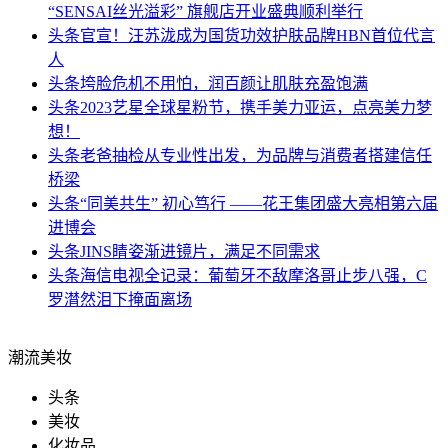
“SENSAI丝光溢彩” 旗舰店开业盛典顺利举行
头条
官宣！汪苏泷成为国货功效护肤品牌HBN首位代言
人
头条
垮脸危机不用怕，润百颜让肌肤充盈饱满
头条
2023艺星全球星粉节，携手美力亚运，点亮美力梦
想！
头条
老爸抽检从专业性出发，为品牌与消费者搭建信任
桥梁
头条
“同美共生” 初心笃行 ——花王集团盛大亮相第六届
进博会
头条
JINS睛姿渐进镜片，满足不同需求
头条
海信电视全记录：葡萄牙不敌摩洛哥止步八强，C
罗潸然泪下掩面离场
潮流美妆
头条
美妆
化妆品