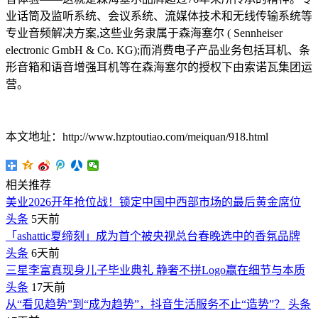
业话筒及监听系统、会议系统、流媒体技术和无线传输系统等
专业音频解决方案,这些业务隶属于森海塞尔 ( Sennheiser
electronic GmbH & Co. KG);而消费电子产品业务包括耳机、条
形音箱和语音增强耳机等在森海塞尔的授权下由索诺瓦集团运
营。
本文地址：http://www.hzptoutiao.com/meiquan/918.html
相关推荐
美业2026开年抢位战！锁定中国中西部市场的最后黄金席位
头条
5天前
「ashattic夏缔刻」成为首个被央视总台春晚选中的香氛品牌
头条
6天前
三星李富真现身儿子毕业典礼 静奢不拼Logo赢在细节与本质
头条
17天前
从“看见趋势”到“成为趋势”，抖音生活服务不止“造势”？
头条