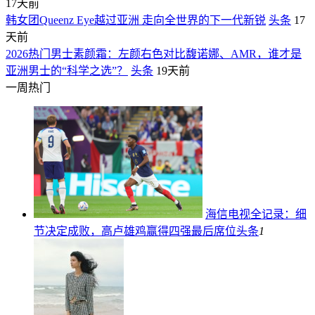
17天前
韩女团Queenz Eye越过亚洲 走向全世界的下一代新锐
头条
17
天前
2026热门男士素颜霜：左颜右色对比馥诺娜、AMR，谁才是
亚洲男士的“科学之选”？
头条
19天前
一周热门
海信电视全记录：细
节决定成败，高卢雄鸡赢得四强最后席位
头条
1