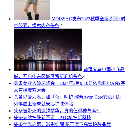
MOISSAC发布2023秋季全新系列 | 时
空胶囊，探索内心
头条
2
迪拜义乌中国小商品
城，开启中东区域展贸新商机
头条
3
头条
美业人破局峰会：2024年3月9-10日依思佩尔AI数字
人直播爆客大会
头条
以爱为名，加「蓓」呵护 雅芳Avon Care安蓓润系
列焕启上新成就安心护肤体验
头条
被带火的滤镜精华，真的值得种草吗？
头条
天然护肤新赛道，PTG植护新科技
头条
丝光启幕，溢彩绽耀 花王旗下高奢护肤品牌