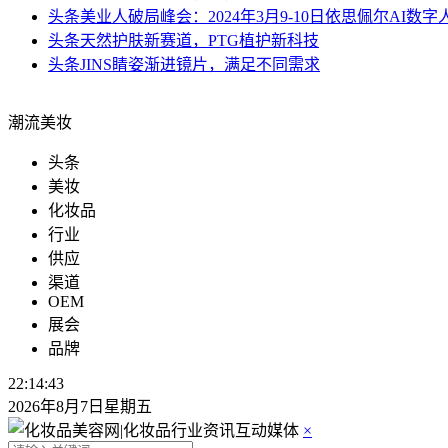
头条
美业人破局峰会：2024年3月9-10日依思佩尔AI数
头条
天然护肤新赛道，PTG植护新科技
头条
JINS睛姿渐进镜片，满足不同需求
潮流美妆
头条
美妆
化妆品
行业
供应
渠道
OEM
展会
品牌
22:14:44
2026年8月7日星期五
×