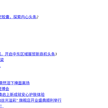
 时空胶囊，探索内心
头条
2
城，开启中东区域展贸新商机
头条
3
梁
人
潸然泪下掩面离场
进博会
系列焕启上新成就安心护肤体验
AI丝光溢彩” 旗舰店开业盛典顺利举行
想！