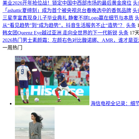
美业2026开年抢位战！锁定中国中西部市场的最后黄金席位
头
「ashattic夏缔刻」成为首个被央视总台春晚选中的香氛品牌
头
三星李富真现身儿子毕业典礼 静奢不拼Logo赢在细节与本质
从“看见趋势”到“成为趋势”，抖音生活服务不止“造势”？
头条
韩女团Queenz Eye越过亚洲 走向全世界的下一代新锐
头条
17
2026热门男士素颜霜：左颜右色对比馥诺娜、AMR，谁才是亚
一周热门
海信电视全记录：细