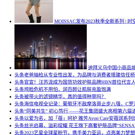
MOISSAC发布2023秋季全新系列 |
迪拜义乌中国小商品
头条
老爸抽检从专业性出发，为品牌与消费者搭建信任桥
头条
官宣！汪苏泷成为国货功效护肤品牌HBN首位代言
头条
垮脸危机不用怕，润百颜让肌肤充盈饱满
头条
被带火的滤镜精华，真的值得种草吗？
头条
海信电视全记录：葡萄牙不敌摩洛哥止步八强，C罗
头条
“同美共生” 初心笃行 ——花王集团盛大亮相第六届
头条
以爱为名，加「蓓」呵护 雅芳Avon Care安蓓润
头条
丝光启幕，溢彩绽耀 花王旗下高奢护肤品牌“SENS
头条
2023艺星全球星粉节，携手美力亚运，点亮美力梦