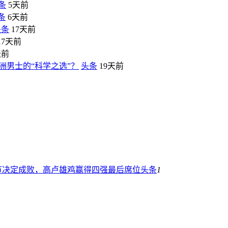
条
5天前
条
6天前
头条
17天前
17天前
天前
洲男士的“科学之选”？
头条
19天前
节决定成败，高卢雄鸡赢得四强最后席位
头条
1