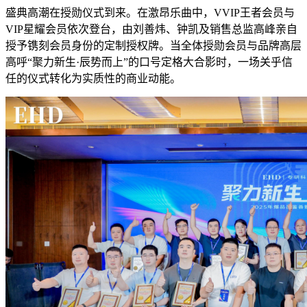
盛典高潮在授勋仪式到来。在激昂乐曲中，VVIP王者会员与
VIP星耀会员依次登台，由刘善炜、钟凯及销售总监高峰亲自
授予镌刻会员身份的定制授权牌。当全体授勋会员与品牌高层
高呼“聚力新生·辰势而上”的口号定格大合影时，一场关乎信
任的仪式转化为实质性的商业动能。