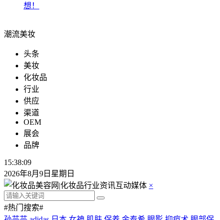
想！
潮流美妆
头条
美妆
化妆品
行业
供应
渠道
OEM
展会
品牌
15:38:11
2026年8月9日星期日
×
#热门搜索#
孙芸芸
adidas
日本
女神
肌肤
保养
金泰希
眼影
抑痘术
眼部保