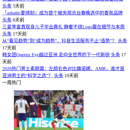
头条
5天前
「ashattic夏缔刻」成为首个被央视总台春晚选中的香氛品牌
头条
6天前
三星李富真现身儿子毕业典礼 静奢不拼Logo赢在细节与本质
头条
17天前
从“看见趋势”到“成为趋势”，抖音生活服务不止“造势”？
头条
17天前
韩女团Queenz Eye越过亚洲 走向全世界的下一代新锐
头条
17
天前
2026热门男士素颜霜：左颜右色对比馥诺娜、AMR，谁才是
亚洲男士的“科学之选”？
头条
19天前
一周热门