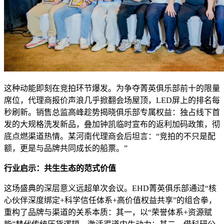
这种动能即刻在竞拍环节爆发。为争夺菁英俱乐部前十的限量
席位，代理商报价声浪几乎掀翻会场屋顶，LED屏上的排名每
秒刷新。销售总监高峰趁势揭晓俱乐部专属权益：独占线下首
发的大规格洗发新品，叠加钟凯临时宣布的返利加码政策，彻
底点燃渠道热情。某河南代理商会后坦言：“竞拍的不只是配
额，更是与品牌共同成长的船票。”
行业启示：共生生态的范式价值
这场盛典的深层意义远超单次会议。EHD菁英俱乐部通过“核
心伙伴深度绑定+科学信任体系+高价值权益共享”的组合拳，
重构了品牌与渠道的关系本质：其一，以“荣誉体系+资源赋