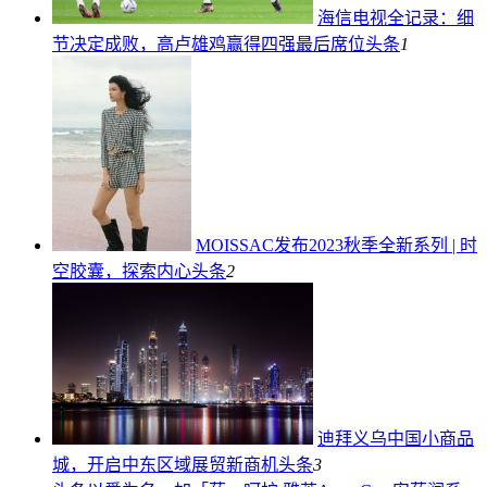
海信电视全记录：细
节决定成败，高卢雄鸡赢得四强最后席位
头条
1
MOISSAC发布2023秋季全新系列 | 时
空胶囊，探索内心
头条
2
迪拜义乌中国小商品
城，开启中东区域展贸新商机
头条
3