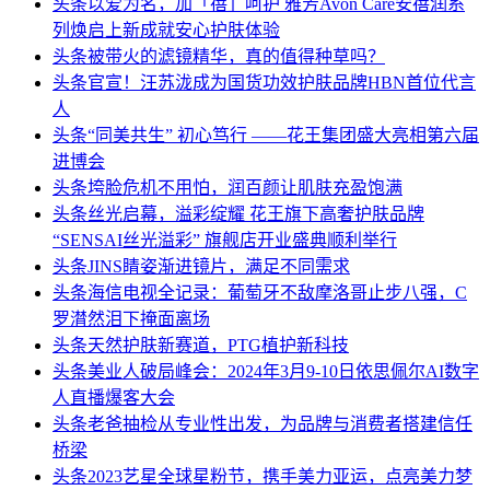
头条
以爱为名，加「蓓」呵护 雅芳Avon Care安蓓润系
列焕启上新成就安心护肤体验
头条
被带火的滤镜精华，真的值得种草吗？
头条
官宣！汪苏泷成为国货功效护肤品牌HBN首位代言
人
头条
“同美共生” 初心笃行 ——花王集团盛大亮相第六届
进博会
头条
垮脸危机不用怕，润百颜让肌肤充盈饱满
头条
丝光启幕，溢彩绽耀 花王旗下高奢护肤品牌
“SENSAI丝光溢彩” 旗舰店开业盛典顺利举行
头条
JINS睛姿渐进镜片，满足不同需求
头条
海信电视全记录：葡萄牙不敌摩洛哥止步八强，C
罗潸然泪下掩面离场
头条
天然护肤新赛道，PTG植护新科技
头条
美业人破局峰会：2024年3月9-10日依思佩尔AI数字
人直播爆客大会
头条
老爸抽检从专业性出发，为品牌与消费者搭建信任
桥梁
头条
2023艺星全球星粉节，携手美力亚运，点亮美力梦