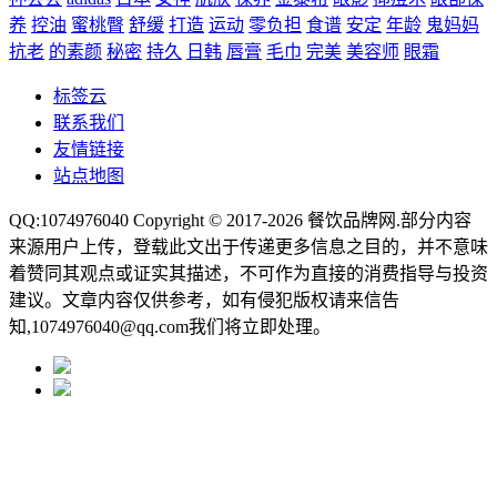
养
控油
蜜桃臀
舒缓
打造
运动
零负担
食谱
安定
年龄
鬼妈妈
抗老
的素颜
秘密
持久
日韩
唇膏
毛巾
完美
美容师
眼霜
标签云
联系我们
友情链接
站点地图
QQ:1074976040 Copyright © 2017-2026
餐饮品牌网
.部分内容
来源用户上传，登载此文出于传递更多信息之目的，并不意味
着赞同其观点或证实其描述，不可作为直接的消费指导与投资
建议。文章内容仅供参考，如有侵犯版权请来信告
知,1074976040@qq.com我们将立即处理。